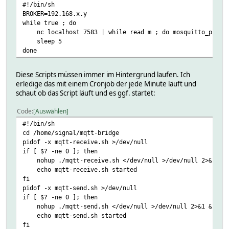
#!/bin/sh
BROKER=192.168.x.y
while true ; do
nc localhost 7583 | while read m ; do mosquitto_pub -h 
sleep 5
done
Diese Scripts müssen immer im Hintergrund laufen. Ich
erledige das mit einem Cronjob der jede Minute läuft und
schaut ob das Script läuft und es ggf. startet:
Code
Auswählen
#!/bin/sh
cd /home/signal/mqtt-bridge
pidof -x mqtt-receive.sh >/dev/null
if [ $? -ne 0 ]; then
nohup ./mqtt-receive.sh </dev/null >/dev/null 2>&1 &
echo mqtt-receive.sh started
fi
pidof -x mqtt-send.sh >/dev/null
if [ $? -ne 0 ]; then
nohup ./mqtt-send.sh </dev/null >/dev/null 2>&1 &
echo mqtt-send.sh started
fi