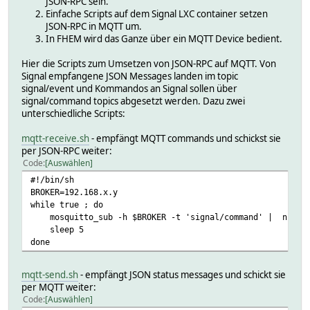
JSON-RPC sein.
Einfache Scripts auf dem Signal LXC container setzen
JSON-RPC in MQTT um.
In FHEM wird das Ganze über ein MQTT Device bedient.
Hier die Scripts zum Umsetzen von JSON-RPC auf MQTT. Von
Signal empfangene JSON Messages landen im topic
signal/event und Kommandos an Signal sollen über
signal/command topics abgesetzt werden. Dazu zwei
unterschiedliche Scripts:
mqtt-receive.sh
- empfängt MQTT commands und schickst sie
per JSON-RPC weiter:
Code
Auswählen
#!/bin/sh
BROKER=192.168.x.y
while true ; do
mosquitto_sub -h $BROKER -t 'signal/command' | nc -q 
sleep 5
done
mqtt-send.sh
- empfängt JSON status messages und schickt sie
per MQTT weiter:
Code
Auswählen