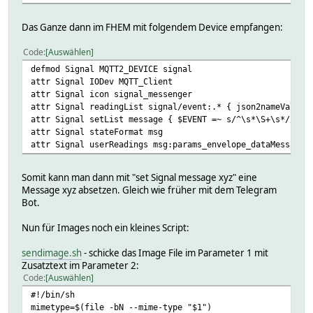
Das Ganze dann im FHEM mit folgendem Device empfangen:
Code
Auswählen
defmod Signal MQTT2_DEVICE signal
attr Signal IODev MQTT_Client
attr Signal icon signal_messenger
attr Signal readingList signal/event:.* { json2nameValue(
attr Signal setList message { $EVENT =~ s/^\s*\S+\s*//;; 
attr Signal stateFormat msg
attr Signal userReadings msg:params_envelope_dataMessage_
Somit kann man dann mit "set Signal message xyz" eine
Message xyz absetzen. Gleich wie früher mit dem Telegram
Bot.
Nun für Images noch ein kleines Script:
sendimage.sh
- schicke das Image File im Parameter 1 mit
Zusatztext im Parameter 2:
Code
Auswählen
#!/bin/sh
mimetype=$(file -bN --mime-type "$1")