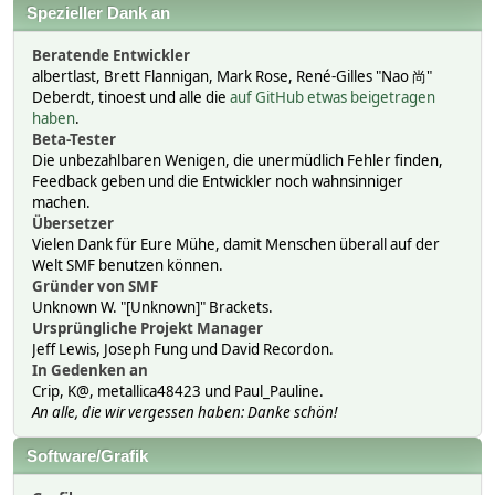
Spezieller Dank an
Beratende Entwickler
albertlast, Brett Flannigan, Mark Rose, René-Gilles "Nao 尚"
Deberdt, tinoest und alle die
auf GitHub etwas beigetragen
haben
.
Beta-Tester
Die unbezahlbaren Wenigen, die unermüdlich Fehler finden,
Feedback geben und die Entwickler noch wahnsinniger
machen.
Übersetzer
Vielen Dank für Eure Mühe, damit Menschen überall auf der
Welt SMF benutzen können.
Gründer von SMF
Unknown W. "[Unknown]" Brackets.
Ursprüngliche Projekt Manager
Jeff Lewis, Joseph Fung und David Recordon.
In Gedenken an
Crip, K@, metallica48423 und Paul_Pauline.
An alle, die wir vergessen haben: Danke schön!
Software/Grafik