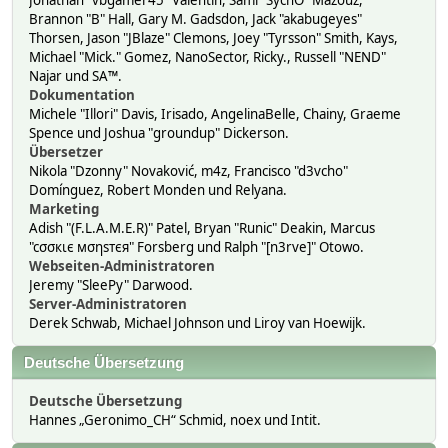
Jonathan "vbgamer45" Valentin, Sami "SychO" Mazouz,
Brannon "B" Hall, Gary M. Gadsdon, Jack "akabugeyes"
Thorsen, Jason "JBlaze" Clemons, Joey "Tyrsson" Smith, Kays,
Michael "Mick." Gomez, NanoSector, Ricky., Russell "NEND"
Najar und SA™.
Dokumentation
Michele "Illori" Davis, Irisado, AngelinaBelle, Chainy, Graeme
Spence und Joshua "groundup" Dickerson.
Übersetzer
Nikola "Dzonny" Novaković, m4z, Francisco "d3vcho"
Domínguez, Robert Monden und Relyana.
Marketing
Adish "(F.L.A.M.E.R)" Patel, Bryan "Runic" Deakin, Marcus
"cσσкιє мσηѕтєя" Forsberg und Ralph "[n3rve]" Otowo.
Webseiten-Administratoren
Jeremy "SleePy" Darwood.
Server-Administratoren
Derek Schwab, Michael Johnson und Liroy van Hoewijk.
Deutsche Übersetzung
Deutsche Übersetzung
Hannes „Geronimo_CH“ Schmid, noex und Intit.