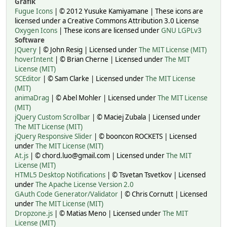
Grafik
Fugue Icons
| © 2012 Yusuke Kamiyamane | These icons are
licensed under a Creative Commons Attribution 3.0 License
Oxygen Icons
| These icons are licensed under
GNU LGPLv3
Software
JQuery
| © John Resig | Licensed under
The MIT License (MIT)
hoverIntent
| © Brian Cherne | Licensed under
The MIT
License (MIT)
SCEditor
| © Sam Clarke | Licensed under
The MIT License
(MIT)
animaDrag
| © Abel Mohler | Licensed under
The MIT License
(MIT)
jQuery Custom Scrollbar
| © Maciej Zubala | Licensed under
The MIT License (MIT)
jQuery Responsive Slider
| © booncon ROCKETS | Licensed
under
The MIT License (MIT)
At.js
| © chord.luo@gmail.com | Licensed under
The MIT
License (MIT)
HTML5 Desktop Notifications
| © Tsvetan Tsvetkov | Licensed
under
The Apache License Version 2.0
GAuth Code Generator/Validator
| © Chris Cornutt | Licensed
under
The MIT License (MIT)
Dropzone.js
| © Matias Meno | Licensed under
The MIT
License (MIT)