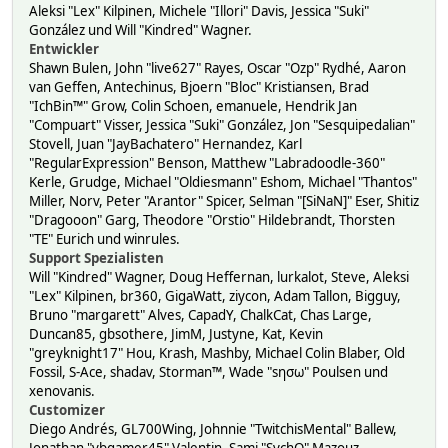
Aleksi "Lex" Kilpinen, Michele "Illori" Davis, Jessica "Suki"
González und Will "Kindred" Wagner.
Entwickler
Shawn Bulen, John "live627" Rayes, Oscar "Ozp" Rydhé, Aaron
van Geffen, Antechinus, Bjoern "Bloc" Kristiansen, Brad
"IchBin™" Grow, Colin Schoen, emanuele, Hendrik Jan
"Compuart" Visser, Jessica "Suki" González, Jon "Sesquipedalian"
Stovell, Juan "JayBachatero" Hernandez, Karl
"RegularExpression" Benson, Matthew "Labradoodle-360"
Kerle, Grudge, Michael "Oldiesmann" Eshom, Michael "Thantos"
Miller, Norv, Peter "Arantor" Spicer, Selman "[SiNaN]" Eser, Shitiz
"Dragooon" Garg, Theodore "Orstio" Hildebrandt, Thorsten
"TE" Eurich und winrules.
Support Spezialisten
Will "Kindred" Wagner, Doug Heffernan, lurkalot, Steve, Aleksi
"Lex" Kilpinen, br360, GigaWatt, ziycon, Adam Tallon, Bigguy,
Bruno "margarett" Alves, CapadY, ChalkCat, Chas Large,
Duncan85, gbsothere, JimM, Justyne, Kat, Kevin
"greyknight17" Hou, Krash, Mashby, Michael Colin Blaber, Old
Fossil, S-Ace, shadav, Storman™, Wade "sησω" Poulsen und
xenovanis.
Customizer
Diego Andrés, GL700Wing, Johnnie "TwitchisMental" Ballew,