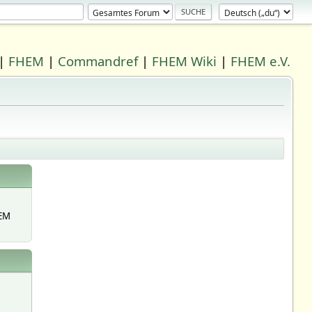
|
FHEM
|
Commandref
|
FHEM Wiki
|
FHEM e.V.
EM