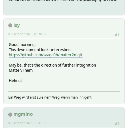
isy
07 Oktober 2025, 09:30:35
#1
Good morning,
This development looks interesting.
https://github.com/saaga0h/matter2mqtt
May be, that's the direction of further integration
Matter/Fhem
Helmut
Ein Weg wird erst zu einem Weg, wenn man ihn geht
mgmino
07 Oktober 2025, 15:31:01
#2