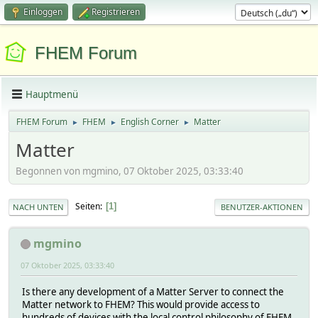
Einloggen
Registrieren
FHEM Forum
Hauptmenü
FHEM Forum
FHEM
English Corner
Matter
►
►
►
Matter
Begonnen von mgmino, 07 Oktober 2025, 03:33:40
Seiten
1
NACH UNTEN
BENUTZER-AKTIONEN
mgmino
07 Oktober 2025, 03:33:40
Is there any development of a Matter Server to connect the
Matter network to FHEM? This would provide access to
hundreds of devices with the local control philosophy of FHEM.