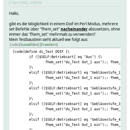
21 April 2025, 12:06:04
Hallo,
gibt es die Möglichkeit in einem Doif im Perl Modus, mehrere
set Befehle über "fhem_set"
nacheinander
abzusetzen, ohne
immer das "fhem_set" mehrmals zu verwenden?
Mein Testbaustein sieht aktuell wie folgt aus:
Code
Auswählen
Erweitern
[code]define di_Test DOIF {\
if ([$SELF:Betriebsart] eq "Aus") {\
fhem_set("du_Test Out_1 aus");; fhem_set(
}\
elsif ([$SELF:Betriebsart] eq "Gebläsestufe_1") {
fhem_set("du_Test Out_1 ein");; fhem_set(
}\
elsif ([$SELF:Betriebsart] eq "Gebläsestufe_2") {
fhem_set("du_Test Out_1 aus");; fhem_set(
}\
elsif ([$SELF:Betriebsart] eq "Gebläsestufe_3") {
fhem_set("du_Test Out_1 aus");; fhem_set(
}\
elsif ([$SELF:Betriebsart] eq "Gebläsestufe_4") {
fhem_set("du_Test Out_1 ein");; fhem_set(
}\