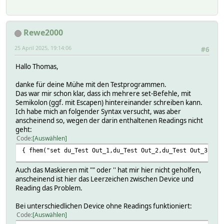
Rewe2000
25 April 2025, 19:14:06
#6
Hallo Thomas,
danke für deine Mühe mit den Testprogrammen.
Das war mir schon klar, dass ich mehrere set-Befehle, mit
Semikolon (ggf. mit Escapen) hintereinander schreiben kann.
Ich habe mich an folgender Syntax versucht, was aber
anscheinend so, wegen der darin enthaltenen Readings nicht
geht:
Code
Auswählen
{ fhem("set du_Test Out_1,du_Test Out_2,du_Test Out_3,du_
Auch das Maskieren mit "" oder '' hat mir hier nicht geholfen,
anscheinend ist hier das Leerzeichen zwischen Device und
Reading das Problem.
Bei unterschiedlichen Device ohne Readings funktioniert:
Code
Auswählen