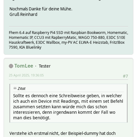
Nochmals Danke für deine Mühe.
Gruß Reinhard
Fhem 6.4 auf Raspberry Pi4 SSD mit Raspbian Bookworm, Homematic,
Homematic IP, CCU3 mit RapberryMatic, WAGO 750-880, E3DC S10E
Hauskraftwerk, E3DC Wallbox, my-PV AC ELWA-E Heizstab, Fritz!Box
7590, KIA Bluelinky
TomLee
Tester
25 April 2025, 19:36:05
#7
Zitat
Sollte es dennoch eine Schreibweise geben, in welcher
ich auch ein Device mit Readings, mit einem set Befehl
zusammen setzten kann würde mich das schon
interessieren, denn irgendwann kommt der Fall wo
man dies benötigt.
Verstehe ich erstmal nicht, der Beispiel-dummy hat doch