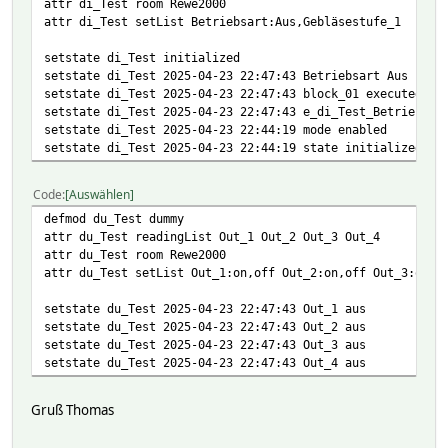
attr di_Test room Rewe2000
attr di_Test setList Betriebsart:Aus,Gebläsestufe_1
setstate di_Test initialized
setstate di_Test 2025-04-23 22:47:43 Betriebsart Aus
setstate di_Test 2025-04-23 22:47:43 block_01 executed
setstate di_Test 2025-04-23 22:47:43 e_di_Test_Betriebsar
setstate di_Test 2025-04-23 22:44:19 mode enabled
setstate di_Test 2025-04-23 22:44:19 state initialized
Code
Auswählen
defmod du_Test dummy
attr du_Test readingList Out_1 Out_2 Out_3 Out_4
attr du_Test room Rewe2000
attr du_Test setList Out_1:on,off Out_2:on,off Out_3:on,o
setstate du_Test 2025-04-23 22:47:43 Out_1 aus
setstate du_Test 2025-04-23 22:47:43 Out_2 aus
setstate du_Test 2025-04-23 22:47:43 Out_3 aus
setstate du_Test 2025-04-23 22:47:43 Out_4 aus
Gruß Thomas