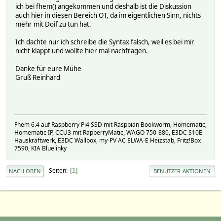
ich bei fhem() angekommen und deshalb ist die Diskussion
auch hier in diesen Bereich OT, da im eigentlichen Sinn, nichts
mehr mit Doif zu tun hat.
Ich dachte nur ich schreibe die Syntax falsch, weil es bei mir
nicht klappt und wollte hier mal nachfragen.
Danke für eure Mühe
Gruß Reinhard
Fhem 6.4 auf Raspberry Pi4 SSD mit Raspbian Bookworm, Homematic,
Homematic IP, CCU3 mit RapberryMatic, WAGO 750-880, E3DC S10E
Hauskraftwerk, E3DC Wallbox, my-PV AC ELWA-E Heizstab, Fritz!Box
7590, KIA Bluelinky
Seiten
1
NACH OBEN
BENUTZER-AKTIONEN