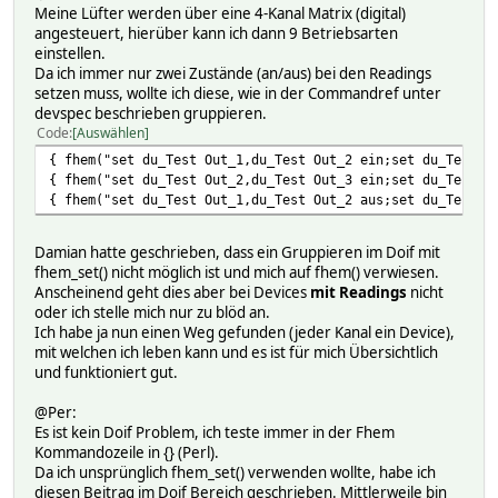
Meine Lüfter werden über eine 4-Kanal Matrix (digital)
angesteuert, hierüber kann ich dann 9 Betriebsarten
einstellen.
Da ich immer nur zwei Zustände (an/aus) bei den Readings
setzen muss, wollte ich diese, wie in der Commandref unter
devspec beschrieben gruppieren.
Code
Auswählen
{ fhem("set du_Test Out_1,du_Test Out_2 ein;set du_Test O
{ fhem("set du_Test Out_2,du_Test Out_3 ein;set du_Test O
{ fhem("set du_Test Out_1,du_Test Out_2 aus;set du_Test O
Damian hatte geschrieben, dass ein Gruppieren im Doif mit
fhem_set() nicht möglich ist und mich auf fhem() verwiesen.
Anscheinend geht dies aber bei Devices
mit Readings
nicht
oder ich stelle mich nur zu blöd an.
Ich habe ja nun einen Weg gefunden (jeder Kanal ein Device),
mit welchen ich leben kann und es ist für mich Übersichtlich
und funktioniert gut.
@Per:
Es ist kein Doif Problem, ich teste immer in der Fhem
Kommandozeile in {} (Perl).
Da ich unsprünglich fhem_set() verwenden wollte, habe ich
diesen Beitrag im Doif Bereich geschrieben. Mittlerweile bin