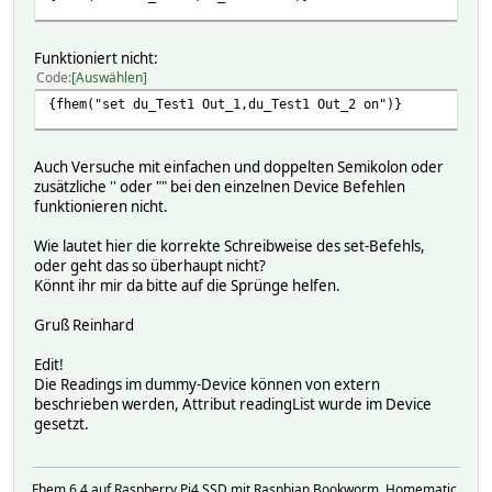
#
fhem_set("du_Test Out_1 aus"); fhem_set("
#
}
#
elsif (::ReadingValDoIf($hash,'di_Test','Betriebs
Funktioniert nicht:
#
fhem_set("du_Test Out_1 ein"); fhem_set("
Code
Auswählen
#
}
{fhem("set du_Test1 Out_1,du_Test1 Out_2 on")}
#
elsif (::ReadingValDoIf($hash,'di_Test','Betriebs
#
fhem_set("du_Test Out_1 aus"); fhem_set("
#
}
#
elsif (::ReadingValDoIf($hash,'di_Test','Betriebs
Auch Versuche mit einfachen und doppelten Semikolon oder
#
fhem_set("du_Test Out_1 aus"); fhem_set("
zusätzliche '' oder "" bei den einzelnen Device Befehlen
#
}
funktionieren nicht.
#
elsif (::ReadingValDoIf($hash,'di_Test','Betriebs
#
fhem_set("du_Test Out_1 ein"); fhem_set("
Wie lautet hier die korrekte Schreibweise des set-Befehls,
#
}
oder geht das so überhaupt nicht?
#
elsif (::ReadingValDoIf($hash,'di_Test','Betriebs
Könnt ihr mir da bitte auf die Sprünge helfen.
#
fhem_set("du_Test Out_1 ein"); fhem_set("
#
}
Gruß Reinhard
#
elsif (::ReadingValDoIf($hash,'di_Test','Betriebs
#
fhem_set("du_Test Out_1 aus"); fhem_set("
Edit!
#
}
Die Readings im dummy-Device können von extern
#
elsif (::ReadingValDoIf($hash,'di_Test','Betriebs
beschrieben werden, Attribut readingList wurde im Device
#
fhem_set("du_Test Out_1 aus"); fhem_set("
gesetzt.
#
}
#
elsif (::ReadingValDoIf($hash,'di_Test','Betriebs
#
fhem_set("du_Test Out_1 aus"); fhem_set("
Fhem 6.4 auf Raspberry Pi4 SSD mit Raspbian Bookworm, Homematic,