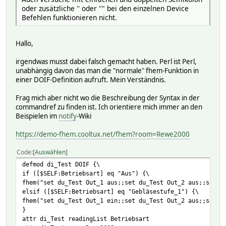
# uiTable:
oder zusätzliche '' oder "" bei den einzelnen Device
#
Befehlen funktionieren nicht.
setstate di_Test initialized
setstate di_Test 2025-04-21 11:44:58 Betriebsart Aus
setstate di_Test 2025-04-21 11:44:58 block_01 executed
Hallo,
setstate di_Test 2025-04-21 11:44:58 e_di_Test_Betriebsar
setstate di_Test 2025-04-21 11:43:27 mode enabled
irgendwas musst dabei falsch gemacht haben. Perl ist Perl,
setstate di_Test 2025-04-21 11:43:27 state initialized
unabhängig davon das man die "normale" fhem-Funktion in
einer DOIF-Definition aufruft. Mein Verständnis.
Frag mich aber nicht wo die Beschreibung der Syntax in der
commandref zu finden ist. Ich orientiere mich immer an den
Beispielen im
notify
-Wiki
https://demo-fhem.cooltux.net/fhem?room=Rewe2000
Code
Auswählen
defmod di_Test DOIF {\
if ([$SELF:Betriebsart] eq "Aus") {\
fhem("set du_Test Out_1 aus;;set du_Test Out_2 aus;;set d
elsif ([$SELF:Betriebsart] eq "Gebläsestufe_1") {\
fhem("set du_Test Out_1 ein;;set du_Test Out_2 aus;;set d
}
attr di_Test readingList Betriebsart