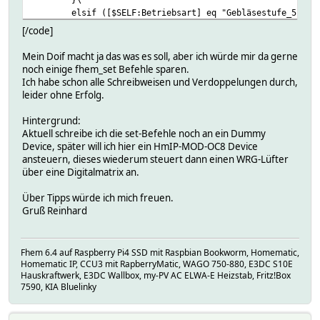
elsif ([$SELF:Betriebsart] eq "Gebläsestufe_5") {
fhem_set("du_Test Out_1 ein");; fhem_set(
[/code]
}\
elsif ([$SELF:Betriebsart] eq "Auto") {\
Mein Doif macht ja das was es soll, aber ich würde mir da gerne
fhem_set("du_Test Out_1 aus");; fhem_set(
noch einige fhem_set Befehle sparen.
}\
Ich habe schon alle Schreibweisen und Verdoppelungen durch,
elsif ([$SELF:Betriebsart] eq "Badsteuerung") {\
leider ohne Erfolg.
fhem_set("du_Test Out_1 aus");; fhem_set(
}\
Hintergrund:
elsif ([$SELF:Betriebsart] eq "Nachtlüftung") {\
Aktuell schreibe ich die set-Befehle noch an ein Dummy
fhem_set("du_Test Out_1 aus");; fhem_set(
Device, später will ich hier ein HmIP-MOD-OC8 Device
}\
ansteuern, dieses wiederum steuert dann einen WRG-Lüfter
}
über eine Digitalmatrix an.
attr di_Test DbLogExclude .*
attr di_Test readingList Betriebsart
Über Tipps würde ich mich freuen.
attr di_Test setList Betriebsart:Aus,Gebläsestufe_1,Geblä
Gruß Reinhard
# DEF {
#
if ([$SELF:Betriebsart] eq "Aus") {
#
fhem_set("du_Test Out_1 aus"); fhem_set("
Fhem 6.4 auf Raspberry Pi4 SSD mit Raspbian Bookworm, Homematic,
#
}
Homematic IP, CCU3 mit RapberryMatic, WAGO 750-880, E3DC S10E
#
elsif ([$SELF:Betriebsart] eq "Gebläsestufe_1") {
Hauskraftwerk, E3DC Wallbox, my-PV AC ELWA-E Heizstab, Fritz!Box
#
fhem_set("du_Test Out_1 ein"); fhem_set("
7590, KIA Bluelinky
#
}
#
elsif ([$SELF:Betriebsart] eq "Gebläsestufe_2") {