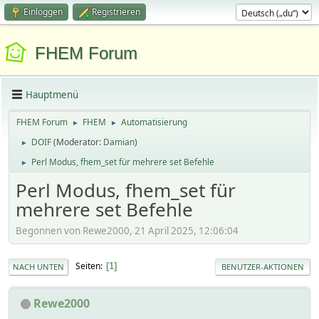
Einloggen
Registrieren
FHEM Forum
Hauptmenü
FHEM Forum
FHEM
Automatisierung
►
►
DOIF
(Moderator:
Damian
)
►
Perl Modus, fhem_set für mehrere set Befehle
►
Perl Modus, fhem_set für
mehrere set Befehle
Begonnen von Rewe2000, 21 April 2025, 12:06:04
Seiten
1
NACH UNTEN
BENUTZER-AKTIONEN
Rewe2000