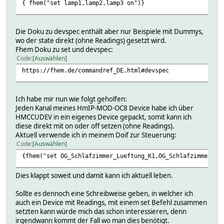
{ fhem("set lamp1,lamp2,lamp3 on")}
Die Doku zu devspec enthält aber nur Beispiele mit Dummys,
wo der state direkt (ohne Readings) gesetzt wird.
Fhem Doku zu set und devspec:
Code
Auswählen
https://fhem.de/commandref_DE.html#devspec
Ich habe mir nun wie folgt geholfen:
Jeden Kanal meines HmIP-MOD-OC8 Device habe ich über
HMCCUDEV in ein eigenes Device gepackt, somit kann ich
diese direkt mit on oder off setzen (ohne Readings).
Aktuell verwende ich in meinem Doif zur Steuerung:
Code
Auswählen
{fhem("set OG_Schlafzimmer_Lueftung_K1,OG_Schlafzimmer_Lu
Dies klappt soweit und damit kann ich aktuell leben.
Sollte es dennoch eine Schreibweise geben, in welcher ich
auch ein Device mit Readings, mit einem set Befehl zusammen
setzten kann würde mich das schon interessieren, denn
irgendwann kommt der Fall wo man dies benötigt.