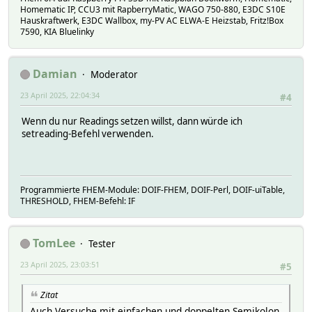
#
}
Homematic IP, CCU3 mit RapberryMatic, WAGO 750-880, E3DC S10E
#
Hauskraftwerk, E3DC Wallbox, my-PV AC ELWA-E Heizstab, Fritz!Box
# helper:
7590, KIA Bluelinky
# NOTIFYDEV global,di_Test
# event Betriebsart: Aus
# globalinit 1
Damian
Moderator
# last_timer 0
# sleeptimer -1
23 April 2025, 22:04:34
#4
# triggerDev di_Test
# triggerEvents:
Wenn du nur Readings setzen willst, dann würde ich
# Betriebsart: Aus
setreading-Befehl verwenden.
# e_di_Test_Betriebsart: Aus
# block_01: executed
# triggerEventsState:
# Betriebsart: Aus
Programmierte FHEM-Module: DOIF-FHEM, DOIF-Perl, DOIF-uiTable,
# e_di_Test_Betriebsart: Aus
THRESHOLD, FHEM-Befehl: IF
# block_01: executed
# hmccu:
# internals:
TomLee
Tester
# perlblock:
# 0 block_01
23 April 2025, 23:03:51
#5
# readings:
# all di_Test:Betriebsart
# trigger:
Zitat
# uiState:
Auch Versuche mit einfachen und doppelten Semikolon