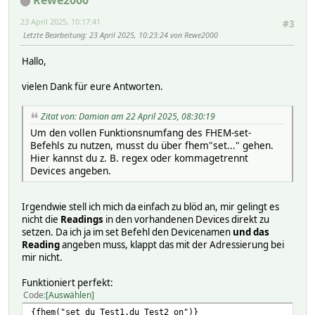
Rewe2000
# NR 597
# NTFY_ORDER 50-di_Test
23 April 2025, 10:17:41
#3
# STATE initialized
Letzte Bearbeitung
: 23 April 2025, 10:23:24 von Rewe2000
# TYPE DOIF
# VERSION 29460 2024-12-29 20:25:48
Hallo,
# eventCount 62
# OLDREADINGS:
vielen Dank für eure Antworten.
# READINGS:
# 2025-04-21 11:44:58 Betriebsart Aus
Zitat von: Damian am 22 April 2025, 08:30:19
# 2025-04-21 11:44:58 block_01 executed
# 2025-04-21 11:44:58 e_di_Test_Betriebsart Aus
Um den vollen Funktionsnumfang des FHEM-set-
# 2025-04-21 11:43:27 mode enabled
Befehls zu nutzen, musst du über fhem"set..." gehen.
# 2025-04-21 11:43:27 state initialized
Hier kannst du z. B. regex oder kommagetrennt
# Regex:
Devices angeben.
# accu:
# bar:
# barAvg:
Irgendwie stell ich mich da einfach zu blöd an, mir gelingt es
# collect:
nicht die
Readings
in den vorhandenen Devices direkt zu
# cond:
setzen. Da ich ja im set Befehl den Devicenamen
und das
# di_Test:
Reading
angeben muss, klappt das mit der Adressierung bei
# 0:
mir nicht.
# Betriebsart ^di_Test$:^Betriebsart:
# condition:
Funktioniert perfekt:
# 0
Code
Auswählen
#
if (::ReadingValDoIf($hash,'di_Test','Betriebsart
{fhem("set du_Test1,du_Test2 on")}