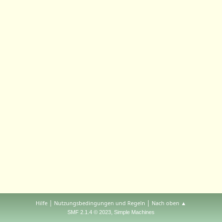
|
|
Hilfe
Nutzungsbedingungen und Regeln
Nach oben ▲
,
SMF 2.1.4 © 2023
Simple Machines