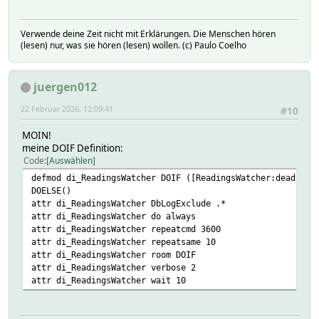
Verwende deine Zeit nicht mit Erklärungen. Die Menschen hören
(lesen) nur, was sie hören (lesen) wollen. (c) Paulo Coelho
juergen012
22 Februar 2026, 12:09:41
#10
MOIN!
meine DOIF Definition:
Code
Auswählen
defmod di_ReadingsWatcher DOIF ([ReadingsWatcher:dead] > 
DOELSE()
attr di_ReadingsWatcher DbLogExclude .*
attr di_ReadingsWatcher do always
attr di_ReadingsWatcher repeatcmd 3600
attr di_ReadingsWatcher repeatsame 10
attr di_ReadingsWatcher room DOIF
attr di_ReadingsWatcher verbose 2
attr di_ReadingsWatcher wait 10