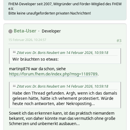
FHEM-Developer seit 2007, Mitgründer und Förder-Mitglied des FHEM
e.V.
Bitte keine unaufgeforderten privaten Nachrichten!
Beta-User
Developer
15 Februar 2026, 10:24:57
#3
Zitat von: Dr. Boris Neubert am 14 Februar 2026, 10:59:18
Wir bräuchten so etwas:
martinp876 war da schon, siehe
https://forum.fhem.de/index.php?msg=1189789
.
Zitat von: Dr. Boris Neubert am 14 Februar 2026, 10:59:18
Habe den Thread gefunden. Argh, wenn ich das damals
gelesen hätte, hätte ich vehement protestiert. Würde
heute noch antworten, aber Nekroposting...
Soweit ich das erkennen kann, ist das praktisch niemandem
bekannt, von daher könnte man das vermutlich ohne große
Schmerzen und unbemerkt ausbauen...