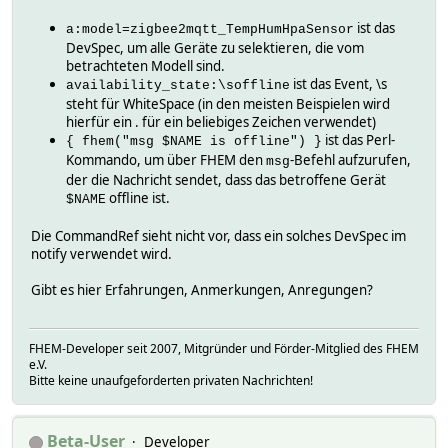
ist das
a:model=zigbee2mqtt_TempHumHpaSensor
DevSpec, um alle Geräte zu selektieren, die vom
betrachteten Modell sind.
ist das Event, \s
availability_state:\soffline
steht für WhiteSpace (in den meisten Beispielen wird
hierfür ein . für ein beliebiges Zeichen verwendet)
ist das Perl-
{ fhem("msg $NAME is offline") }
Kommando, um über FHEM den
-Befehl aufzurufen,
msg
der die Nachricht sendet, dass das betroffene Gerät
offline ist.
$NAME
Die CommandRef sieht nicht vor, dass ein solches DevSpec im
notify verwendet wird.
Gibt es hier Erfahrungen, Anmerkungen, Anregungen?
FHEM-Developer seit 2007, Mitgründer und Förder-Mitglied des FHEM
e.V.
Bitte keine unaufgeforderten privaten Nachrichten!
Beta-User
Developer