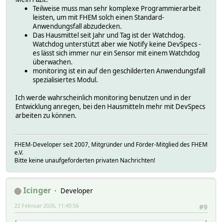
Teilweise muss man sehr komplexe Programmierarbeit
leisten, um mit FHEM solch einen Standard-
Anwendungsfall abzudecken.
Das Hausmittel seit Jahr und Tag ist der Watchdog.
Watchdog unterstützt aber wie Notify keine DevSpecs -
es lässt sich immer nur ein Sensor mit einem Watchdog
überwachen.
monitoring ist ein auf den geschilderten Anwendungsfall
spezialisiertes Modul.
Ich werde wahrscheinlich monitoring benutzen und in der
Entwicklung anregen, bei den Hausmitteln mehr mit DevSpecs
arbeiten zu können.
FHEM-Developer seit 2007, Mitgründer und Förder-Mitglied des FHEM
e.V.
Bitte keine unaufgeforderten privaten Nachrichten!
Icinger
Developer
22 Februar 2026, 11:40:56
#9