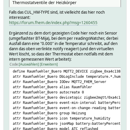
Thermostatventile der Heizkörper
Falls das CUL_HM-TYPE sind, ist vielleicht das hier noch
interessant:
https://forum.fhem.de/index.php?msg=1260455
Ergänzend zu dem dort gezeigten Code hier noch ein Sensor
(umgeflashter BT-Mija), bei dem per readingsWatcher, derbei
Ausfall dann eine "0.000" in die Temperatur schreibt, auf den
dann das oben verlinkte notify reagiert (und den virtuellen
Wert löscht, so dass der Thermostat eben notfalls mit dem
intern gemessenen Wert arbeitet):
Code
Auswählen
Erweitern
define Raumfuehler_Buero MQTT2_DEVICE zigbee_0xa4c138e1b8
attr Raumfuehler_Buero DbLogInclude temperature.*,humidit
attr Raumfuehler_Buero IODev MQTT2_FHEM_Server
attr Raumfuehler_Buero alias Raumfühler
attr Raumfuehler_Buero autocreate 0
attr Raumfuehler_Buero devicetopic zigbee2mqtt/0xa4c138e1
attr Raumfuehler_Buero event-min-interval batteryPercent:
attr Raumfuehler_Buero event-on-change-reading batteryPer
attr Raumfuehler_Buero group Heizung
attr Raumfuehler_Buero icon temperature_humidity
attr Raumfuehler_Buero jsonMap battery:batteryPercent vol
attr Raumfuehler_Buero model ATC_reflashed