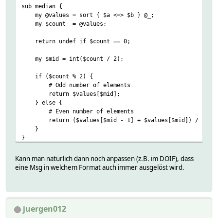
sub median {
set_Reading('temperature', ::median(@temperature_vals)
my @values = sort { $a <=> $b } @_;
my $count = @values;
}
}
return undef if $count == 0;
my $mid = int($count / 2);
if ($count % 2) {
# Odd number of elements
return $values[$mid];
} else {
# Even number of elements
return ($values[$mid - 1] + $values[$mid]) / 2;
}
}
Kann man natürlich dann noch anpassen (z.B. im DOIF), dass
eine Msg in welchem Format auch immer ausgelöst wird.
juergen012