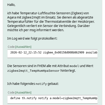
Hallo,
ich habe Temperatur-Luftfeuchte-Sensoren (Zigbee) von
Aqara mit zigbee2mqtt im Einsatz. Sie dienen als abgesetzte
Temperaturfühler für die Thermostatventile der Heizkörper.
Gelegentlich verliert ein Sensor die Verbindung. Darüber
möchte ich per msg informiert werden.
Im Log wird wie folgt protokolliert:
Code
Auswählen
2026-02-12_22:15:52 zigbee_0x00158d008b862909 availabilit
Die Sensoren sind in FHEM alle mit Attribut
und Wert
model
hinterlegt.
zigbee2mqtt_TempHumHpaSensor
Ich habe folgendes
gebaut:
notify
Code
Auswählen
define th.notify notify a:model=zigbee2mqtt_TempHumHpaSen