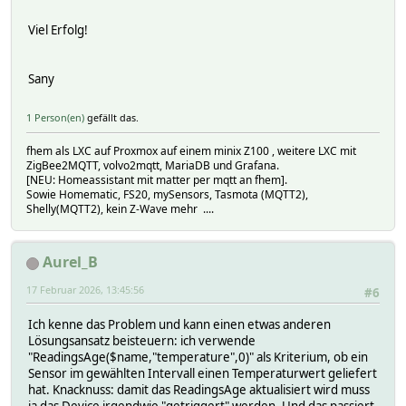
setstate Raumfuehler_Buero 2026-01-11 10:36:41 show_smile
setstate Raumfuehler_Buero 2026-02-15 10:50:23 temperatur
Viel Erfolg!
setstate Raumfuehler_Buero 2026-02-15 10:50:23 temperatur
setstate Raumfuehler_Buero 2026-02-15 10:50:23 temperatur
setstate Raumfuehler_Buero 2026-02-15 10:50:23 update_ins
Sany
setstate Raumfuehler_Buero 2026-02-15 10:50:23 update_lat
setstate Raumfuehler_Buero 2026-02-01 12:00:50 update_pro
setstate Raumfuehler_Buero 2026-02-01 12:00:50 update_rem
1 Person(en)
gefällt das.
setstate Raumfuehler_Buero 2026-02-15 10:50:23 update_sta
setstate Raumfuehler_Buero 2026-01-22 19:26:57 voltage 27
fhem als LXC auf Proxmox auf einem minix Z100 , weitere LXC mit
ZigBee2MQTT, volvo2mqtt, MariaDB und Grafana.
[NEU: Homeassistant mit matter per mqtt an fhem].
Sowie Homematic, FS20, mySensors, Tasmota (MQTT2),
Shelly(MQTT2), kein Z-Wave mehr ....
Aurel_B
17 Februar 2026, 13:45:56
#6
Ich kenne das Problem und kann einen etwas anderen
Lösungsansatz beisteuern: ich verwende
"ReadingsAge($name,"temperature",0)" als Kriterium, ob ein
Sensor im gewählten Intervall einen Temperaturwert geliefert
hat. Knacknuss: damit das ReadingsAge aktualisiert wird muss
ja das Device irgendwie "getriggert" werden. Und das passiert