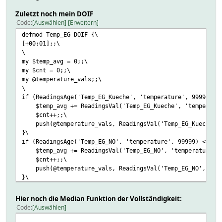
Zuletzt noch mein DOIF
Code
Auswählen
Erweitern
defmod Temp_EG DOIF {\
[+00:01];;\
\
my $temp_avg = 0;;\
my $cnt = 0;;\
my @temperature_vals;;\
\
if (ReadingsAge('Temp_EG_Kueche', 'temperature', 99999) <
$temp_avg += ReadingsVal('Temp_EG_Kueche', 'temperatur
$cnt++;;\
push(@temperature_vals, ReadingsVal('Temp_EG_Kueche', 
}\
if (ReadingsAge('Temp_EG_NO', 'temperature', 99999) < 300
$temp_avg += ReadingsVal('Temp_EG_NO', 'temperature', 
$cnt++;;\
push(@temperature_vals, ReadingsVal('Temp_EG_NO', 'tem
}\
# (etc. etc.)
Hier noch die Median Funktion der Vollständigkeit:
Code
Auswählen
if ($temp_avg > 0) {
set_Reading('temperature_mittelwert', $temp_avg/$cnt,