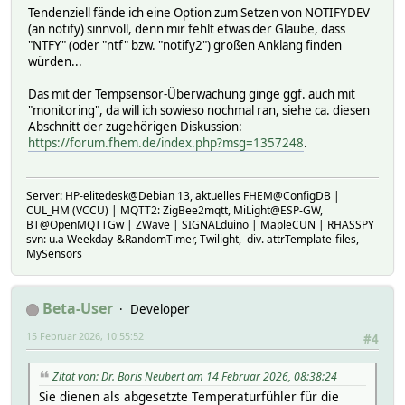
Tendenziell fände ich eine Option zum Setzen von NOTIFYDEV
(an notify) sinnvoll, denn mir fehlt etwas der Glaube, dass
"NTFY" (oder "ntf" bzw. "notify2") großen Anklang finden
würden...
Das mit der Tempsensor-Überwachung ginge ggf. auch mit
"monitoring", da will ich sowieso nochmal ran, siehe ca. diesen
Abschnitt der zugehörigen Diskussion:
https://forum.fhem.de/index.php?msg=1357248
.
Server: HP-elitedesk@Debian 13, aktuelles FHEM@ConfigDB |
CUL_HM (VCCU) | MQTT2: ZigBee2mqtt, MiLight@ESP-GW,
BT@OpenMQTTGw | ZWave | SIGNALduino | MapleCUN | RHASSPY
svn: u.a Weekday-&RandomTimer, Twilight, div. attrTemplate-files,
MySensors
Beta-User
Developer
15 Februar 2026, 10:55:52
#4
Zitat von: Dr. Boris Neubert am 14 Februar 2026, 08:38:24
Sie dienen als abgesetzte Temperaturfühler für die