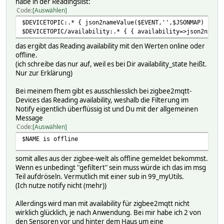
habe in der Readingslist:
# VALUE 54.26
Code
Auswählen
# temperature:
$DEVICETOPIC:.* { json2nameValue($EVENT,'',$JSONMAP) }
# LogDB:
$DEVICETOPIC/availability:.* { { availability=>json2nameV
# TIME 1771149023.51306
# VALUE 16.32
das ergibt das Reading availability mit den Werten online oder
# JSONMAP:
offline.
# battery batteryPercent
(ich schreibe das nur auf, weil es bei Dir availability_state heißt.
# voltage batterymV
Nur zur Erklärung)
# READINGS:
# 2026-01-11 10:45:37 IODev MQTT2_FHEM_Ser
Bei meinem fhem gibt es ausschliesslich bei zigbee2mqtt-
# 2026-01-14 18:48:37 availability online
Devices das Reading availability, weshalb die Filterung im
# 2026-02-15 10:50:23 batteryPercent 57
Notify eigentlich überflüssig ist und Du mit der allgemeinen
# 2026-02-15 10:50:23 batterymV 2700
Message
# 2026-02-15 10:50:23 comfort_humidity_max 60
Code
Auswählen
# 2026-02-15 10:50:23 comfort_humidity_min 40
$NAME is offline
# 2026-02-15 10:50:23 comfort_temperature_max 25
# 2026-02-15 10:50:23 comfort_temperature_min 20
somit alles aus der zigbee-welt als offline gemeldet bekommst.
# 2026-02-15 10:50:23 enable_display true
Wenn es unbedingt "gefiltert" sein muss würde ich das im msg
# 2026-02-15 10:50:23 humidity 54.26
Teil aufdröseln. Vermutlich mit einer sub in 99_myUtils.
# 2026-02-15 10:50:23 humidity_calibration 0
(Ich nutze notify nicht (mehr))
# 2026-02-15 10:50:23 last_seen 2026-02-15T10:5
# 2026-02-15 10:50:23 linkquality 105
Allerdings wird man mit availability für zigbee2mqtt nicht
# 2026-02-15 10:50:23 measurement_interval 10
wirklich glücklich, je nach Anwendung. Bei mir habe ich 2 von
# 2026-01-11 10:36:41 show_smiley SHOW
den Sensoren vor und hinter dem Haus um eine
# 2026-02-15 10:50:23 temperature 16.32