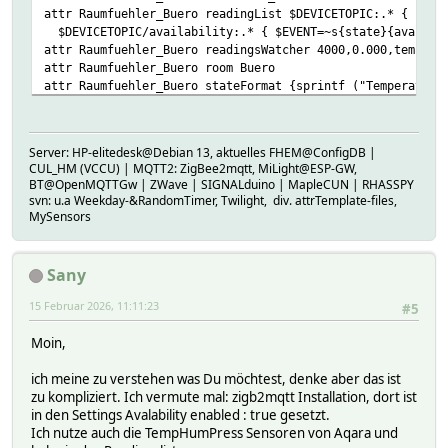
attr Raumfuehler_Buero readingList $DEVICETOPIC:.* { json
$DEVICETOPIC/availability:.* { $EVENT=~s{state}{availabi
attr Raumfuehler_Buero readingsWatcher 4000,0.000,tempera
attr Raumfuehler_Buero room Buero
attr Raumfuehler_Buero stateFormat {sprintf ("Temperature
attr Raumfuehler_Buero userReadings batteryVoltage:batter
# CID zigbee_0xa4c138e1b8b8104b
# DEF zigbee_0xa4c138e1b8b8104b
Server: HP-elitedesk@Debian 13, aktuelles FHEM@ConfigDB |
# FUUID 5fc20e7b-f33f-d171-9826-2076229937f4e82c
CUL_HM (VCCU) | MQTT2: ZigBee2mqtt, MiLight@ESP-GW,
# IODev MQTT2_FHEM_Server
BT@OpenMQTTGw | ZWave | SIGNALduino | MapleCUN | RHASSPY
# LASTInputDev MQTT2_FHEM_Server
svn: u.a Weekday-&RandomTimer, Twilight, div. attrTemplate-files,
# MQTT2_FHEM_Server_CONN MQTT2_FHEM_Server_172.17.0.3_5
MySensors
# MQTT2_FHEM_Server_MSGCNT 20092
# MQTT2_FHEM_Server_TIME 2026-02-15 10:50:23
# MSGCNT 20092
Sany
# NAME Raumfuehler_Buero
# NR 458
15 Februar 2026, 11:11:23
#5
# STATE Temperature: 16.3°C Humidity: 54.3%
# TYPE MQTT2_DEVICE
Moin,
# eventCount 8022
# Helper:
ich meine zu verstehen was Du möchtest, denke aber das ist
# DBLOG:
zu kompliziert. Ich vermute mal: zigb2mqtt Installation, dort ist
# humidity:
in den Settings Avalability enabled : true gesetzt.
# LogDB:
Ich nutze auch die TempHumPress Sensoren von Aqara und
# TIME 1771148124.08195