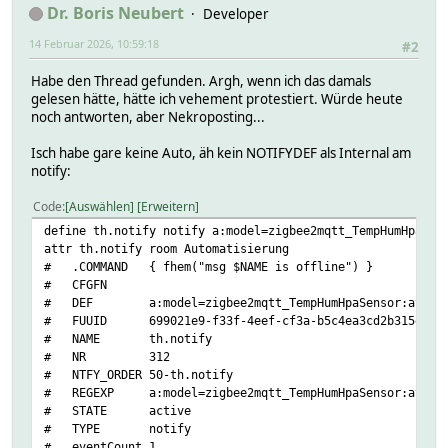
Dr. Boris Neubert
Developer
14 Februar 2026, 10:59:18
#2
Habe den Thread gefunden. Argh, wenn ich das damals
gelesen hätte, hätte ich vehement protestiert. Würde heute
noch antworten, aber Nekroposting...
Isch habe gare keine Auto, äh kein NOTIFYDEF als Internal am
notify:
Code
Auswählen
Erweitern
define th.notify notify a:model=zigbee2mqtt_TempHumHpaSen
attr th.notify room Automatisierung
# .COMMAND { fhem("msg $NAME is offline") }
# CFGFN
# DEF a:model=zigbee2mqtt_TempHumHpaSensor:availabili
# FUUID 699021e9-f33f-4eef-cf3a-b5c4ea3cd2b315e7
# NAME th.notify
# NR 312
# NTFY_ORDER 50-th.notify
# REGEXP a:model=zigbee2mqtt_TempHumHpaSensor:availab
# STATE active
# TYPE notify
# eventCount 1