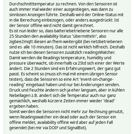
Durchschnitttemperatur zu rechnen. Von den Sensoren ist
# 2026-02-15 10:50:23 temperature_calibration 0
auch immer mal wieder einer ausgestiegen, was dann zu
# 2026-02-15 10:50:23 temperature_display_mode cels
sinnlosen Anzeigen führte. Deshalb wird der Online-Status mit
# 2026-02-15 10:50:23 update_installed_version 20131
in die Berechung einbezogen, oder anders ausgedrückt: Ist
# 2026-02-15 10:50:23 update_latest_version 2013184
der Sensor offline wird nicht damit gerechnet.
# 2026-02-01 12:00:50 update_progress 100
Es ist nun leider so, dass batteriebetriebene Sensoren nur alle
# 2026-02-01 12:00:50 update_remaining 4
25 Stunden den availability-Status "übermitteln", also
# 2026-02-15 10:50:23 update_state idle
zigbee2mqtt diesen an fhem weitergibt (bei netzbetriebenen
# 2026-01-22 19:26:57 voltage 2700
sind es alle 10 minuten). Das ist nicht wirklich hilfreich. Deshalb
#
nutze ich bei diesen Sensoren zusätzlich readingsWatcher.
setstate Raumfuehler_Buero Temperature: 16.3°C Humidity: 
Damit werden die Readings temperature, humidity und
setstate Raumfuehler_Buero 2026-01-11 10:45:37 IODev MQTT
pressure überwacht, ob innerhalb ca 2Std sich einer der Werte
setstate Raumfuehler_Buero 2026-01-14 18:48:37 availabili
ändert. Die 2 Stunden sind ein Erfahrungswert, der ganz gut
setstate Raumfuehler_Buero 2026-02-15 10:50:23 batteryPer
passt. Es scheint so (muss ich mal mit einem übrigen Sensor
setstate Raumfuehler_Buero 2026-02-15 10:50:23 batterymV 
testen), dass die Sensoren so eine Art "event-on-change-
setstate Raumfuehler_Buero 2026-02-15 10:50:23 comfort_hu
reading" eingebaut haben und nur bei Änderungen senden.
setstate Raumfuehler_Buero 2026-02-15 10:50:23 comfort_hu
Druck und Feuchte ändern sich ja eher langsam, aber in kühlen
setstate Raumfuehler_Buero 2026-02-15 10:50:23 comfort_te
Nebellagen z.B. ändert sich die Temperatur auch nur ganz
setstate Raumfuehler_Buero 2026-02-15 10:50:23 comfort_te
gemächlich, weshalb kürzere Zeiten immer wieder "dead"
setstate Raumfuehler_Buero 2026-02-15 10:50:23 enable_dis
ergeben haben.
setstate Raumfuehler_Buero 2026-02-15 10:50:23 humidity 5
Somit werden die Sensoren nicht mehr zur Rechnung genutzt,
setstate Raumfuehler_Buero 2026-02-15 10:50:23 humidity_c
wenn Readingswatcher ein dead oder auch der Sensor ein
setstate Raumfuehler_Buero 2026-02-15 10:50:23 last_seen 
offline meldet, availability offline wird aber auf jeden Fall
setstate Raumfuehler_Buero 2026-02-15 10:50:23 linkqualit
gesendet (bei mir via DOIF und SignalBot).
setstate Raumfuehler_Buero 2026-02-15 10:50:23 measuremen