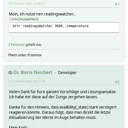
18 Februar 2026, 12:40:25
#7
Moin, ich nutze nen readingswatcher..
Code
Auswählen
attr readingsWatcher 3600,,temperature
2 Personen
gefällt das.
Fhem unter Proxmox
Dr. Boris Neubert
Developer
22 Februar 2026, 09:21:35
#8
Vielen Dank für Eure ganzen Vorschläge und Lösungsansätze.
Ich habe mir diese auf der Zunge zergehen lassen.
Danke für den Hinweis, dass availbility(_state) stark verzögert
reagieren könnte. Daraus folgt, dass man direkt die letzte
Aktualisierung der Werte im Auge behalten muss.
Mein Fazit: