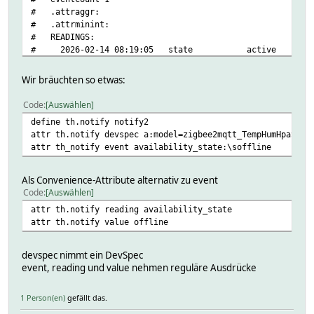
# .attraggr:
# .attrminint:
# READINGS:
# 2026-02-14 08:19:05 state active
#
setstate th.notify active
Wir bräuchten so etwas:
setstate th.notify 2026-02-14 08:19:05 state active
Code
Auswählen
define th.notify notify2
attr th.notify devspec a:model=zigbee2mqtt_TempHumHpaSens
attr th_notify event availability_state:\soffline
Als Convenience-Attribute alternativ zu event
Code
Auswählen
attr th.notify reading availability_state
attr th.notify value offline
devspec nimmt ein DevSpec
event, reading und value nehmen reguläre Ausdrücke
1 Person(en)
gefällt das.