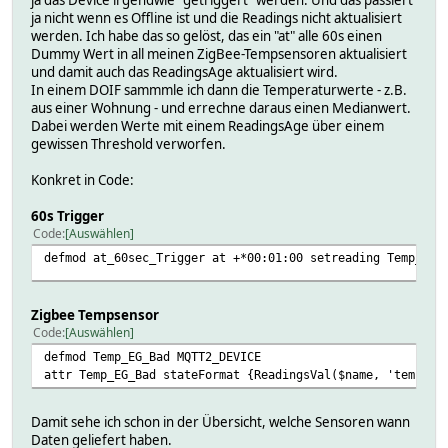
ja nicht wenn es Offline ist und die Readings nicht aktualisiert
werden. Ich habe das so gelöst, das ein "at" alle 60s einen
Dummy Wert in all meinen ZigBee-Tempsensoren aktualisiert
und damit auch das ReadingsAge aktualisiert wird.
In einem DOIF sammmle ich dann die Temperaturwerte - z.B.
aus einer Wohnung - und errechne daraus einen Medianwert.
Dabei werden Werte mit einem ReadingsAge über einem
gewissen Threshold verworfen.
Konkret in Code:
60s Trigger
Code
Auswählen
defmod at_60sec_Trigger at +*00:01:00 setreading Temp_0x.
Zigbee Tempsensor
Code
Auswählen
defmod Temp_EG_Bad MQTT2_DEVICE
attr Temp_EG_Bad stateFormat {ReadingsVal($name, 'tempera
Damit sehe ich schon in der Übersicht, welche Sensoren wann
Daten geliefert haben.