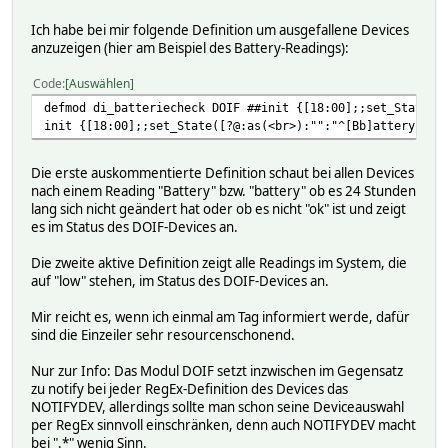
Ich habe bei mir folgende Definition um ausgefallene Devices
anzuzeigen (hier am Beispiel des Battery-Readings):
Code
Auswählen
defmod di_batteriecheck DOIF ##init {[18:00];;set_State([
init {[18:00];;set_State([?@:as(<br>):"":"^[Bb]attery$":R
Die erste auskommentierte Definition schaut bei allen Devices
nach einem Reading "Battery" bzw. "battery" ob es 24 Stunden
lang sich nicht geändert hat oder ob es nicht "ok" ist und zeigt
es im Status des DOIF-Devices an.
Die zweite aktive Definition zeigt alle Readings im System, die
auf "low" stehen, im Status des DOIF-Devices an.
Mir reicht es, wenn ich einmal am Tag informiert werde, dafür
sind die Einzeiler sehr resourcenschonend.
Nur zur Info: Das Modul DOIF setzt inzwischen im Gegensatz
zu notify bei jeder RegEx-Definition des Devices das
NOTIFYDEV, allerdings sollte man schon seine Deviceauswahl
per RegEx sinnvoll einschränken, denn auch NOTIFYDEV macht
bei ".*" wenig Sinn.