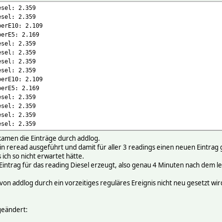
/log/Sprit_Star-%Y-%W.log
er-tanken.de:443
esel: 2.359
esel: 2.359
esInTheFile 48
perE10: 2.109
perE5: 2.169
esel: 2.359
4-09 06:37:28 linesInTheFile 48
esel: 2.359
ever-tanken.de/tankstelle_details/4571
esel: 2.359
=LGc4EzdiyrXAxKUHbPnqO4zdfeLhro5V
esel: 2.359
en.de
perE10: 2.109
 OK
perE5: 2.169
7:10 GMT
esel: 2.359
tu)
esel: 2.359
g
esel: 2.359
esel: 2.359
arset=utf-8
kamen die Einträge durch addlog.
zdiyrXAxKUHbPnqO4zdfeLhro5V; expires=Thu, 08 Apr 2027 04:27:10 G
n reread ausgeführt und damit für aller 3 readings einen neuen Eintrag 
US95oX7k7IfGqgAAAqU
ich so nicht erwartet hätte.
Eintrag für das reading Diesel erzeugt, also genau 4 Minuten nach dem l
von addlog durch ein vorzeitiges reguläres Ereignis nicht neu gesetzt wir
 geändert: