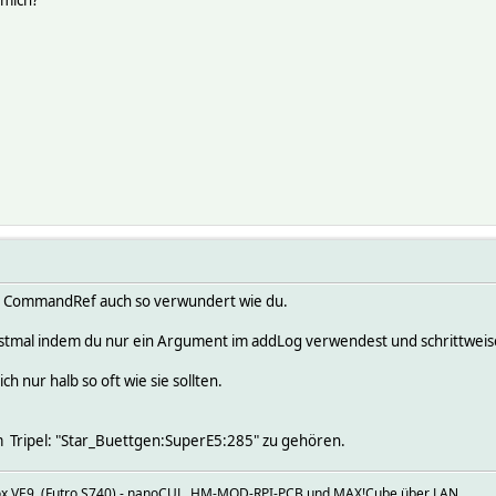
 mich?
r CommandRef auch so verwundert wie du.
tmal indem du nur ein Argument im addLog verwendest und schrittweise
 nur halb so oft wie sie sollten.
m Tripel: "Star_Buettgen:SuperE5:285" zu gehören.
mox VE9 (Futro S740) - nanoCUL, HM-MOD-RPI-PCB und MAX!Cube über LAN