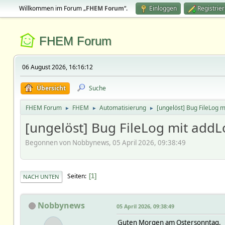
Willkommen im Forum „
FHEM Forum
“.
Einloggen
Registrie
FHEM Forum
06 August 2026, 16:16:12
Übersicht
Suche
FHEM Forum
FHEM
Automatisierung
[ungelöst] Bug FileLog 
►
►
►
[ungelöst] Bug FileLog mit add
Begonnen von Nobbynews, 05 April 2026, 09:38:49
Seiten
1
NACH UNTEN
Nobbynews
05 April 2026, 09:38:49
Guten Morgen am Ostersonntag,