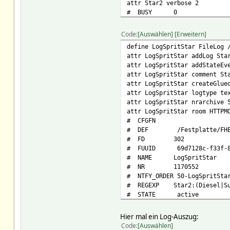
attr Star2 verbose 2
# BUSY 0
# CFGFN
# DEF http://www.clever-t
Code
Auswählen
Erweitern
# FUUID 69d71ba8-f33f-887
define LogSpritStar FileLog 
# Interval 86400
attr LogSpritStar addLog Sta
# MainURL http://www.cleve
attr LogSpritStar addStateEv
# ModuleVersion 4.2.0 - 11.
attr LogSpritStar comment St
# NAME Star2
attr LogSpritStar createGlue
# NOTIFYDEV global
attr LogSpritStar logtype te
# NR 1172987
attr LogSpritStar nrarchive 
# NTFY_ORDER 50-Star2
attr LogSpritStar room HTTPM
# STATE E5: 2.169 €<br/>E
# CFGFN
# TYPE HTTPMOD
# DEF /Festplatte/FHEM/log
# eventCount 13
# FD 302
# value
# FUUID 69d7128c-f33f-887
# CompiledRegexes:
# NAME LogSpritStar
# HTTPCookieHash:
# NR 1170552
# csrftoken;:
# NTFY_ORDER 50-LogSpritSta
# Name csrftoken
# REGEXP Star2:(Diesel|Sup
# Options expires=Thu, 08 
# STATE active
# Path
# TYPE FileLog
# Value LGc4EzdiyrXAxK
# addLogMinInterval 120
# HttpUtils:
Hier mal ein Log-Auszug:
# currentlogfile /Festplatte
# NAME
Code
Auswählen