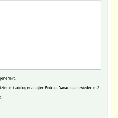
MT; Max-Age=31449600; Path=/; SameSite=Lax
generiert.
etzten mit addlog erzeugten Eintrag. Danach dann wieder im 2
d.