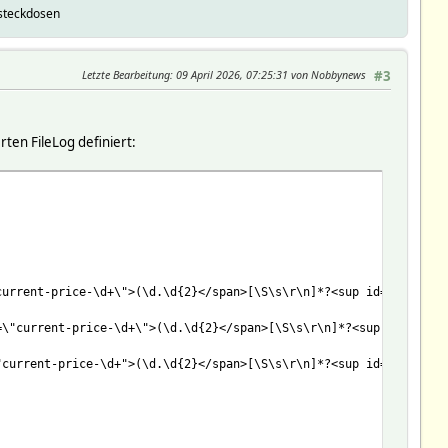
tsteckdosen
Letzte Bearbeitung
: 09 April 2026, 07:25:31 von Nobbynews
#3
ten FileLog definiert:
current-price-\d+\">(\d.\d{2}</span>[\S\s\r\n]*?<sup id=\"suffix
=\"current-price-\d+\">(\d.\d{2}</span>[\S\s\r\n]*?<sup id=\"suf
"current-price-\d+">(\d.\d{2}</span>[\S\s\r\n]*?<sup id=\"suffix