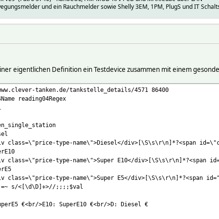
wegungsmelder und ein Rauchmelder sowie Shelly 3EM, 1PM, PlugS und IT Schal
einer eigentlichen Definition ein Testdevice zusammen mit einem gesonder
www.clever-tanken.de/tankstelle_details/4571 86400
4Name reading04Regex
1
en_single_station
sel
iv class=\"price-type-name\">Diesel</div>[\S\s\r\n]*?<span id=\"
erE10
iv class=\"price-type-name\">Super E10</div>[\S\s\r\n]*?<span id
erE5
iv class=\"price-type-name\">Super E5</div>[\S\s\r\n]*?<span id=
 =~ s/<[\d\D]+>//;;;;$val
uperE5 €<br/>E10: SuperE10 €<br/>D: Diesel €