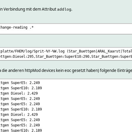
 in Verbindung mit dem Attribut
.
addlog
change-reading .*
tplatte/FHEM/log/Sprit-%Y-%W.log (Star_Buettgen|ARAL_Kaarst|Tota
ettgen:Diesel:295,Star_Buettgen:SuperE10:290,Star_Buettgen:Super
da die anderen httpMod devices kein eoc gesetzt haben) folgende Einträge
ttgen SuperE5: 2.249
ttgen SuperE10: 2.189
ttgen Diesel: 2.429
ttgen SuperE5: 2.249
ttgen SuperE5: 2.249
ttgen SuperE10: 2.189
ttgen Diesel: 2.429
ttgen SuperE5: 2.249
ttgen SuperE5: 2.249
ttgen SuperE10: 2.189