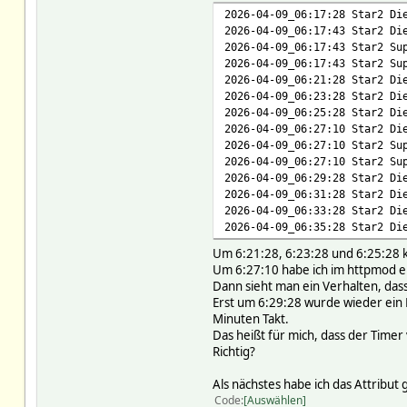
# logfile /Festplatte/FHEM
# addr https://www.clev
2026-04-09_06:17:28 Star2 Di
# READINGS:
# auth 0
2026-04-09_06:17:43 Star2 Di
# 2026-04-09 06:37:28 lin
# code 200
2026-04-09_06:17:43 Star2 Su
#
# compress 1
2026-04-09_06:17:43 Star2 Su
setstate LogSpritStar active
# conn
2026-04-09_06:21:28 Star2 Di
setstate LogSpritStar 2026-0
# data
2026-04-09_06:23:28 Star2 Di
# displayurl https://www.cl
2026-04-09_06:25:28 Star2 Di
# header Cookie: csrftoken
2026-04-09_06:27:10 Star2 Di
# host www.clever-tank
2026-04-09_06:27:10 Star2 Su
# httpheader HTTP/1.1 200
2026-04-09_06:27:10 Star2 Su
#Date: Thu, 09 Apr 2026 04:2
2026-04-09_06:29:28 Star2 Di
#Server: Apache/2.4.52 (Ubun
2026-04-09_06:31:28 Star2 Di
#Vary: Cookie,Accept-Encodin
2026-04-09_06:33:28 Star2 Di
#Content-Encoding: gzip
2026-04-09_06:35:28 Star2 Di
#Content-Type: text/html; ch
Um 6:21:28, 6:23:28 und 6:25:28 
#Set-Cookie: csrftoken=LGc4E
Um 6:27:10 habe ich im httpmod ei
#X-Correlation-Uid: adcqni-B
Dann sieht man ein Verhalten, dass 
#Connection: close
Erst um 6:29:28 wurde wieder ein 
# httpversion 1.0
Minuten Takt.
# hu_blocking 0
Das heißt für mich, dass der Timer 
# hu_filecount 1
Richtig?
# hu_port 443
# hu_portSfx
Als nächstes habe ich das Attribut
# ignoreredirects 1
Code
# loglevel 4
Auswählen