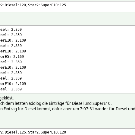
ails/4571
r2:Diesel:120,Star2:SuperE10:125
-tanken.de/tankstelle_details/4571
esel: 2.359
esel: 2.359
perE10: 2.109
esel: 2.359
0 Diesel 2.359
perE10: 2.109
SuperE10 2.109
perE5: 2.169
 SuperE5 2.169
esel: 2.359
perE10: 2.109
esel: 2.359
esel: 2.359
perE10: 2.109
esel: 2.359
geklöst.
 dem letzten addlog die Einträge für Diesel und SuperE10.
in Eintrag für Diesel kommt, dafür aber um 7:07:31 wieder für Diesel un
-tanken.de/tankstelle_details/4571
r2:Diesel:125,Star2:SuperE10:120