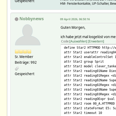
Gespeichert
HM- Fensterkontakte, UP-Schalter, Be
Nobbynews
09 April 2026, 06:50:16
Guten Morgen,
ich habe jetzt mal losgelöst von m
Code
Auswählen
Erweitern
define Star2 HTTPMOD http://
attr Star2 userattr reading0
Sr. Member
attr Star2 enableControlSet 
attr Star2 group Sprit
Beiträge: 992
attr Star2 model clever_tank
attr Star2 reading01Name Die
Gespeichert
attr Star2 reading01Regex <d
attr Star2 reading02Name Sup
attr Star2 reading02Regex <d
attr Star2 reading03Name Sup
attr Star2 reading03Regex <d
attr Star2 readingOExpr $val
attr Star2 room 00_A,HTTPMOD
attr Star2 stateFormat E5: S
attr Star2 timeout 10