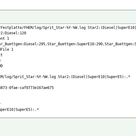
anken.de/tankstelle_details/4571 86400
3-7c0f-9a755be27818a9d6
/Festplatte/FHEM/log/Sprit_Star-%Y-%W.log Star2:(Diesel|SuperE10
r2:Diesel:120
r-tanken.de/tankstelle_details/4571
ent 1
8.2023
ar_Buettgen:Diesel:295,Star_Buettgen:SuperE10:290,Star_Buettgen:
dFile 1
xt
5
OD
10: 2.109 €<br/>D: 2.359 €
/Sprit_Star-%Y-%W.log Star2:(Diesel|SuperE10|SuperE5):.*
3-0fae-caf0773e167ae675
r
erE10|SuperE5):.*
Apr 2027 04:27:10 GMT; Max-Age=31449600; Path=/; SameSite=
UHbPnqO4zdfeLhro5V
/FHEM/log/Sprit_Star-2026-14.log