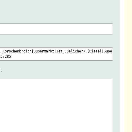
l_Korschenbroich|Supermarkt|Jet_Juelicher):(Diesel|SuperE10|Supe
E5:285
: