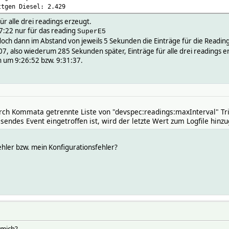
ttgen Diesel: 2.429
r alle drei readings erzeugt.
:22 nur für das reading
SuperE5
ch dann im Abstand von jeweils 5 Sekunden die Einträge für die Readin
, also wiederum 285 Sekunden später, Einträge für alle drei readings e
n um 9:26:52 bzw. 9:31:37.
urch Kommata getrennte Liste von "devspec:readings:maxInterval" Tri
endes Event eingetroffen ist, wird der letzte Wert zum Logfile hinzu
ehler bzw. mein Konfigurationsfehler?