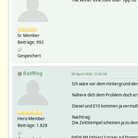
Hat keiner eine Idee oder Tipp für
Sr. Member
Beiträge: 992
Gespeichert
RalfRog
08 April 2026, 21:02:54
Ich wäre vor dem Hintergrund de
Nähere dich dem Problem doch ers
Diesel und E10 kommen ja vermutlich
Nachtrag:
Hero Member
Die Zeitstempel scheinen ja zu de
Beiträge: 1.828
FHEM VM Debian13 (trixie) auf Prox