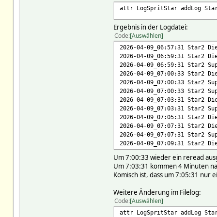
# path /tankstelle_det
attr LogSpritStar addLog Sta
# protocol https
# redirects 0
Ergebnis in der Logdatei:
# timeout 10
Code
Auswählen
# url https://www.clever
2026-04-09_06:57:31 Star2 Di
# sslargs:
2026-04-09_06:59:31 Star2 Di
# QUEUE:
2026-04-09_06:59:31 Star2 Su
# READINGS:
2026-04-09_07:00:33 Star2 Di
# 2026-04-09 06:27:1
2026-04-09_07:00:33 Star2 Su
# 2026-04-09 06:27:10 
2026-04-09_07:00:33 Star2 Su
# 2026-04-09 06:27:10
2026-04-09_07:03:31 Star2 Di
# REQUEST:
2026-04-09_07:03:31 Star2 Su
# context reading
2026-04-09_07:05:31 Star2 Di
# data
2026-04-09_07:07:31 Star2 Di
# header
2026-04-09_07:07:31 Star2 Su
# ignoreredirects 0
2026-04-09_07:09:31 Star2 Di
# num unknown
# priority 1
Um 7:00:33 wieder ein reread aus
# retryCount 0
Um 7:03:31 kommen 4 Minuten nach
# type update
Komisch ist, dass um 7:05:31 nur e
# url https://www.clever
# defptr:
Weitere Änderung im Filelog:
# readingBase:
Code
Auswählen
# Diesel reading
attr LogSpritStar addLog Sta
# SuperE10 reading