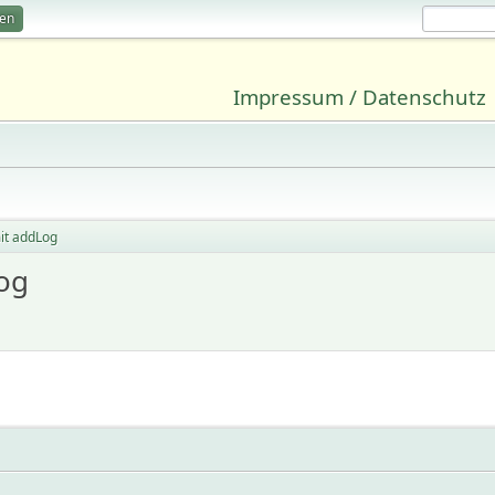
ren
Impressum / Datenschutz
mit addLog
Log