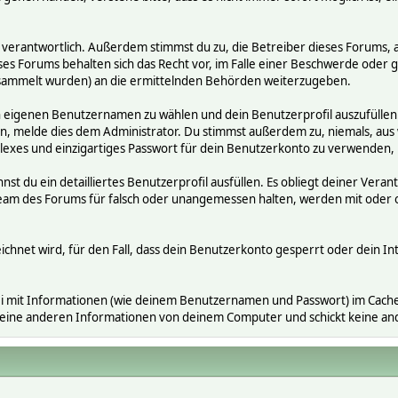
räge verantwortlich. Außerdem stimmst du zu, die Betreiber dieses Foru
ses Forums behalten sich das Recht vor, im Falle einer Beschwerde oder ge
ammelt wurden) an die ermittelnden Behörden weiterzugeben.
en eigenen Benutzernamen zu wählen und dein Benutzerprofil auszufüllen
gen, melde dies dem Administrator. Du stimmst außerdem zu, niemals, a
exes und einzigartiges Passwort für dein Benutzerkonto zu verwenden,
nnst du ein detailliertes Benutzerprofil ausfüllen. Es obliegt deiner V
s Team des Forums für falsch oder unangemessen halten, werden mit ode
ichnet wird, für den Fall, dass dein Benutzerkonto gesperrt oder dein In
i mit Informationen (wie deinem Benutzernamen und Passwort) im Cache-
 keine anderen Informationen von deinem Computer und schickt keine a