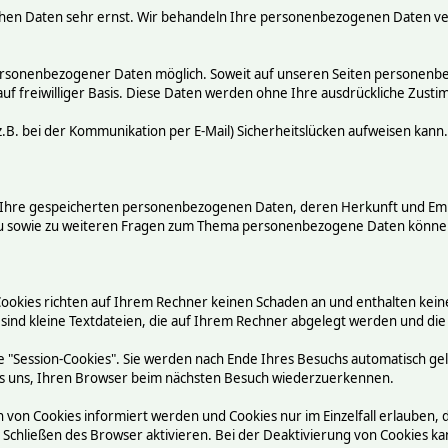
chen Daten sehr ernst. Wir behandeln Ihre personenbezogenen Daten ve
ersonenbezogener Daten möglich. Soweit auf unseren Seiten personenbez
auf freiwilliger Basis. Diese Daten werden ohne Ihre ausdrückliche Zust
.B. bei der Kommunikation per E-Mail) Sicherheitslücken aufweisen kann.
ber Ihre gespeicherten personenbezogenen Daten, deren Herkunft und E
rzu sowie zu weiteren Fragen zum Thema personenbezogene Daten können
Cookies richten auf Ihrem Rechner keinen Schaden an und enthalten kein
 sind kleine Textdateien, die auf Ihrem Rechner abgelegt werden und die
 "Session-Cookies". Sie werden nach Ende Ihres Besuchs automatisch ge
n es uns, Ihren Browser beim nächsten Besuch wiederzuerkennen.
n von Cookies informiert werden und Cookies nur im Einzelfall erlauben,
chließen des Browser aktivieren. Bei der Deaktivierung von Cookies kann