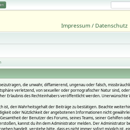
ren
Impressum / Datenschutz
n
beizutragen, die unwahr, diffamierend, ungenau oder falsch, missbräuchl
vatsphäre verletzend, von sexueller oder pornografischer Natur sind, ode
cher Erlaubnis des Rechteinhabers veröffentlicht werden. Unerwünschte W
st, den Wahrheitsgehalt der Beiträge zu bestätigen. Beachte weiterhin, 
ändigkeit oder Nützlichkeit der angebotenen Informationen nicht gewährle
Gesamtheit der Benutzer des Forums, seines Teams, seiner Gehilfen oder 
oßen, kannst du ihn dem Administrator melden. Der Administrator behält
gehen handelt, verstehe bitte, dass es nicht immer sofort möglich ist, e