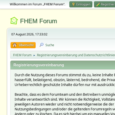
Willkommen im Forum „
FHEM Forum
“.
Einloggen
Registrie
FHEM Forum
07 August 2026, 17:33:02
Übersicht
Suche
FHEM Forum
Registrierungsvereinbarung und Datenschutzrichtlinie
►
Registrierungsvereinbarung
Durch die Nutzung dieses Forums stimmst du zu, keine Inhalte 
hasserfüllt, belästigend, obszön, lästernd, bedrohend, die Pri
Urheberrechtlich geschützte Inhalte dürfen nur mit ausdrückli
Beachte, dass es dem Forumteam und den Betreibern unmöglich i
Inhalte verantwortlich sind. Wir können die Richtigkeit, Vollst
jeweiligen Autoren wieder und nicht notwendigerweise die der 
Nutzungsbedingungen und/oder die geltenden Forumregeln verst
ändern oder zu löschen. Da es sich hierbei um ein manuelles Vor