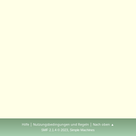
|
|
Hilfe
Nutzungsbedingungen und Regeln
Nach oben ▲
,
SMF 2.1.4 © 2023
Simple Machines