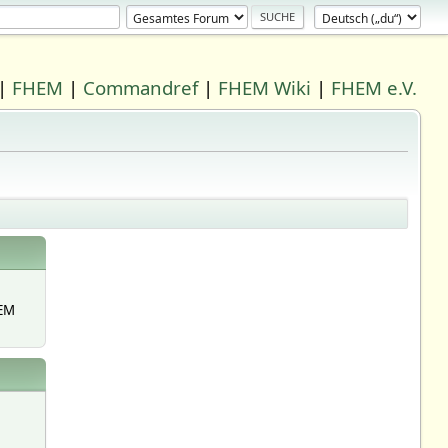
|
FHEM
|
Commandref
|
FHEM Wiki
|
FHEM e.V.
EM