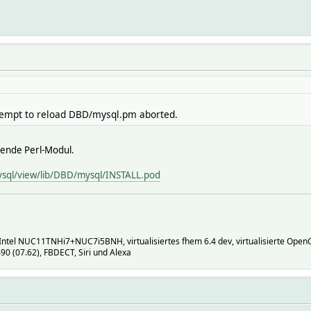
Attempt to reload DBD/mysql.pm aborted.
hende Perl-Modul.
ysql/view/lib/DBD/mysql/INSTALL.pod
Intel NUC11TNHi7+NUC7i5BNH, virtualisiertes fhem 6.4 dev, virtualisierte Ope
 (07.62), FBDECT, Siri und Alexa