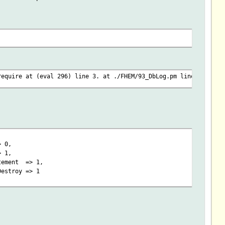
require at (eval 296) line 3. at ./FHEM/93_DbLog.pm line 2513.
 0,
,
> 1,
> 1