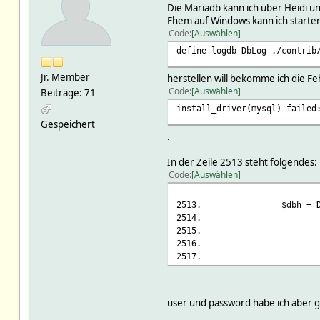
Die Mariadb kann ich über Heidi un
Fhem auf Windows kann ich starten
Code
Auswählen
define logdb DbLog ./contrib
Jr. Member
herstellen will bekomme ich die F
Code
Auswählen
Beiträge: 71
install_driver(mysql) failed
Gespeichert
.
In der Zeile 2513 steht folgendes:
Code
Auswählen
2513.
$dbh = DBI->conne
2514.
Rai
2515.
ShowE
2516.
AutoI
2517.
user und password habe ich aber g