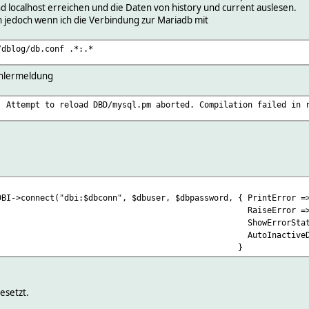
d localhost erreichen und die Daten von history und current auslesen.
 jedoch wenn ich die Verbindung zur Mariadb mit
/dblog/db.conf .*:.*
ehlermeldung
: Attempt to reload DBD/mysql.pm aborted. Compilation failed in 
ct("dbi:$dbconn", $dbuser, $dbpassword, { PrintError =>
seError => 1
rrorStatement =
nactiveDestroy =
}
esetzt.