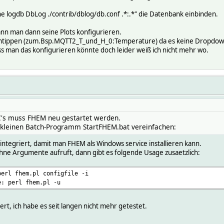
e logdb DbLog ./contrib/dblog/db.conf .*:.*" die Datenbank einbinden.
nn man dann seine Plots konfigurieren.
ntippen (zum.Bsp.MQTT2_T_und_H_0:Temperature) da es keine Dropdownl
s man das konfigurieren könnte doch leider weiß ich nicht mehr wo.
's muss FHEM neu gestartet werden.
 kleinen Batch-Programm StartFHEM.bat vereinfachen:
 integriert, damit man FHEM als Windows service installieren kann.
 Argumente aufruft, dann gibt es folgende Usage zusaetzlich:
perl fhem.pl configfile -i
e: perl fhem.pl -u
rt, ich habe es seit langen nicht mehr getestet.