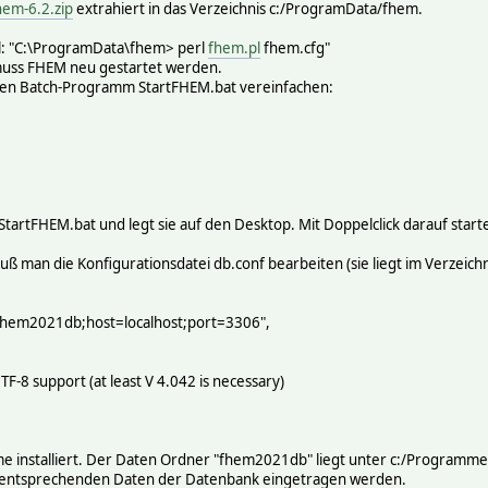
hem-6.2.zip
extrahiert in das Verzeichnis c:/ProgramData/fhem.
l: "C:\ProgramData\fhem> perl
fhem.pl
fhem.cfg"
muss FHEM neu gestartet werden.
inen Batch-Programm StartFHEM.bat vereinfachen:
artFHEM.bat und legt sie auf den Desktop. Mit Doppelclick darauf star
ß man die Konfigurationsdatei db.conf bearbeiten (sie liegt im Verzeichn
(
=fhem2021db;host=localhost;port=3306",
",
UTF-8 support (at least V 4.042 is necessary)
me installiert. Der Daten Ordner "fhem2021db" liegt unter c:/Programm
e entsprechenden Daten der Datenbank eingetragen werden.