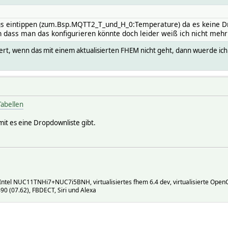
s eintippen (zum.Bsp.MQTT2_T_und_H_0:Temperature) da es keine Dr
 dass man das konfigurieren könnte doch leider weiß ich nicht mehr
rt, wenn das mit einem aktualisierten FHEM nicht geht, dann wuerde ic
Tabellen
it es eine Dropdownliste gibt.
Intel NUC11TNHi7+NUC7i5BNH, virtualisiertes fhem 6.4 dev, virtualisierte Ope
 (07.62), FBDECT, Siri und Alexa