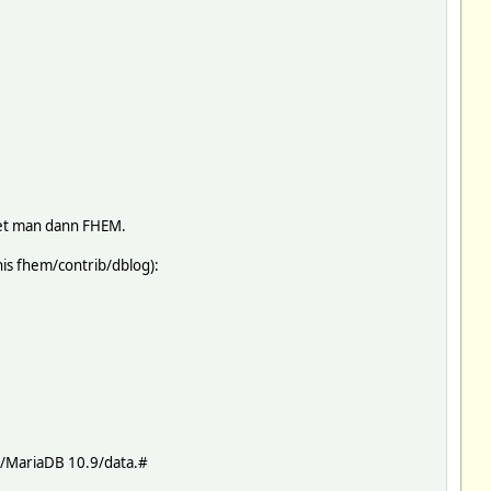
tet man dann FHEM.
is fhem/contrib/dblog):
e/MariaDB 10.9/data.#