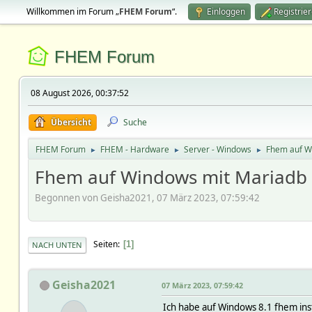
Willkommen im Forum „
FHEM Forum
“.
Einloggen
Registrie
FHEM Forum
08 August 2026, 00:37:52
Übersicht
Suche
FHEM Forum
FHEM - Hardware
Server - Windows
Fhem auf W
►
►
►
Fhem auf Windows mit Mariadb
Begonnen von Geisha2021, 07 März 2023, 07:59:42
Seiten
1
NACH UNTEN
Geisha2021
07 März 2023, 07:59:42
Ich habe auf Windows 8.1 fhem inst