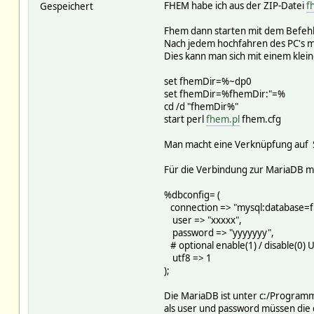
FHEM habe ich aus der ZIP-Datei
f
Gespeichert
Fhem dann starten mit dem Befeh
Nach jedem hochfahren des PC's 
Dies kann man sich mit einem kle
set fhemDir=%~dp0
set fhemDir=%fhemDir:"=%
cd /d "fhemDir%"
start perl
fhem.pl
fhem.cfg
Man macht eine Verknüpfung auf St
Für die Verbindung zur MariaDB mu
%dbconfig= 
connection => "mysql:database
user => "xxxxx
password => "yyyyyyy",
# optional enable(1) / disable(0) 
utf8 => 1
);
Die MariaDB ist unter c:/Program
als user und password müssen di