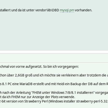
stalliert und da ist unter vendor\lib\DBD
mysql.pm
vorhanden.
 nochmal von vorne aufgesetzt. So bin ich vorgegangen:
chon über 2,6GB groß und ich möchte sie verkleinern aber trotzdem die a
8.1 PC eine MariaDB erstellt und mit Heidi ein Backup der DB auf dem Ra
ich nach der Anleitung "FHEM unter Windows 7/8/8.1 installieren" vorgeg
ert da ich FHEM nur zur Anzeige der Plots verwende.
2-bit version von Strawberry Perl (Windows installer strawberry-perl-5.32.1.