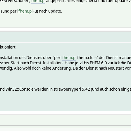
FHEM verschoben,
fhem.pl
angepasst, alles eingecheckt und fuer update v
t (und perl
fhem.pl
-u) nach update.
ktioniert.
 Installation des Dienstes über "perl
fhem.pl
fhem.cfg -i" der Dienst manue
er Start nach Dienst-Installation. Habe jetzt bis FHEM 6.0 zurück die Di
twendig. Also wohl doch keine Änderung. Da der Dienst nach Neustart von
d Win32::Console werden in strawberryperl 5.42 (und auch schon einige