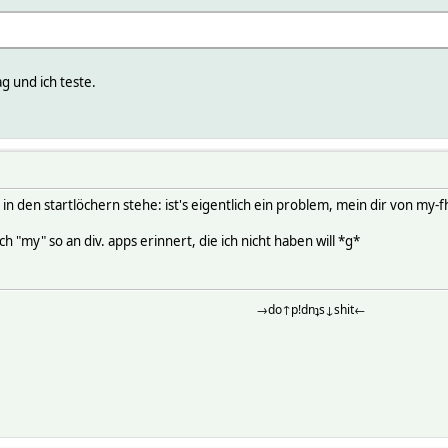
ag und ich teste.
n den startlöchern stehe: ist's eigentlich ein problem, mein dir von 
h "my" so an div. apps erinnert, die ich nicht haben will *g*
→do↑p!dnʇs↓shit←