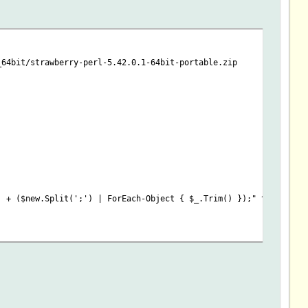
_64bit/strawberry-perl-5.42.0.1-64bit-portable.zip
 + ($new.Split(';') | ForEach-Object { $_.Trim() });" ^
"C:\my-fhem\perl\bin\perl.exe" profile=private protocol=TCP
"C:\my-fhem\perl\bin\perl.exe" profile=private protocol=UDP