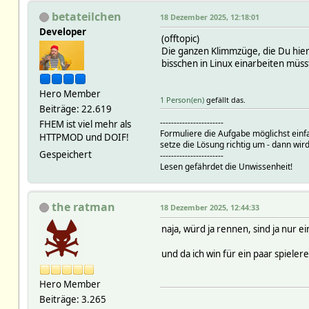
betateilchen
18 Dezember 2025, 12:18:01
Developer
(offtopic)
Die ganzen Klimmzüge, die Du hier
bisschen in Linux einarbeiten müss
Hero Member
1 Person(en)
gefällt das.
Beiträge: 22.619
-----------------------
FHEM ist viel mehr als
Formuliere die Aufgabe möglichst einf
HTTPMOD und DOIF!
setze die Lösung richtig um - dann wird
Gespeichert
-----------------------
Lesen gefährdet die Unwissenheit!
the ratman
18 Dezember 2025, 12:44:33
naja, würd ja rennen, sind ja nur e
und da ich win für ein paar spiele
Hero Member
Beiträge: 3.265