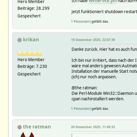
Ich habe
WinService.pm
nach lib/
Hero Member
Beiträge: 28.299
Jetzt funktioniert shutdown restar
Gespeichert
1 Person(en)
gefällt das.
krikan
19 Dezember 2025, 22:07:39
Danke zurück. Hier hat es auch fun
Hero Member
Ich bin nur irritiert, dass nach der
wäre mal anders gewesen:Autmatisch
Beiträge: 7.230
Installation der manuelle Start no
Gespeichert
(ich) nur noch anpassen.
@the ratman:
Die Perl-Module Win32::Daemon un
cpan nachinstalliert werden.
1 Person(en)
gefällt das.
the ratman
20 Dezember 2025, 11:48:32