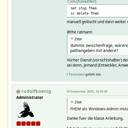
Code
Auswählen
net stop fhem
sc delete fhem
manuell gelöscht und dann weiter 
@the ratmann
Zitat
dumme zwischenfrage, wärend i
pathangaben mit ändere?
Vorher Dienst (vorsichtshalber) de
sei denn, jemand (Entwickler, Anw
1 Person(en)
gefällt das.
rudolfkoenig
19 Dezember 2025, 16:59:29
Administrator
Zitat
FHEM als Windows-Admin insta
Danke fuer die klasse Anleitung.