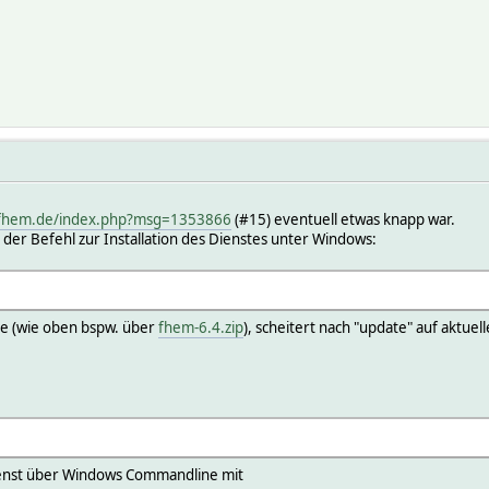
.fhem.de/index.php?msg=1353866
(#15) eventuell etwas knapp war.
der Befehl zur Installation des Dienstes unter Windows:
tte (wie oben bspw. über
fhem-6.4.zip
), scheitert nach "update" auf aktue
Dienst über Windows Commandline mit