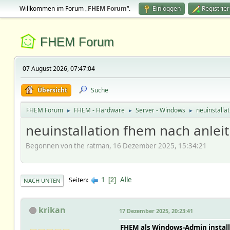
Willkommen im Forum „
FHEM Forum
“.
Einloggen
Registrie
FHEM Forum
07 August 2026, 07:47:04
Übersicht
Suche
FHEM Forum
FHEM - Hardware
Server - Windows
neuinstalla
►
►
►
neuinstallation fhem nach anleit
Begonnen von the ratman, 16 Dezember 2025, 15:34:21
1
Alle
Seiten
2
NACH UNTEN
krikan
17 Dezember 2025, 20:23:41
FHEM als Windows-Admin install