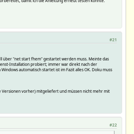
orbereitet, damit ich die Anleitung erneut testen konnte.
#21
ll über "net start fhem" gestartet werden muss. Meinte das
enst-Installation probiert; immer war direkt nach der
 Windows automatisch startet ist im Fazit alles OK. Doku muss
 Versionen vorher) mitgeliefert und müssen nicht mehr mit
#22