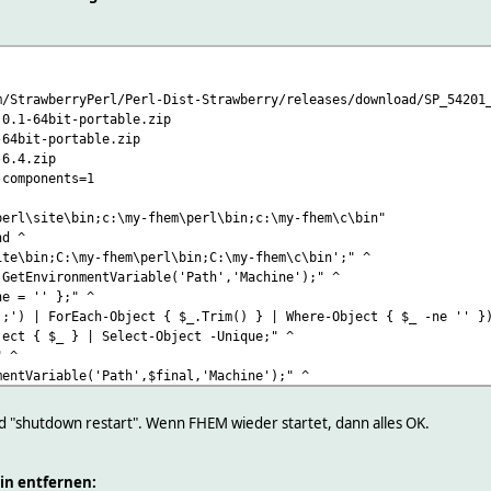
m/StrawberryPerl/Perl-Dist-Strawberry/releases/download/SP_54201
.0.1-64bit-portable.zip
-64bit-portable.zip
m-6.4.zip
-components=1
perl\site\bin;c:\my-fhem\perl\bin;c:\my-fhem\c\bin"
nd ^
te\bin;C:\my-fhem\perl\bin;C:\my-fhem\c\bin';" ^
GetEnvironmentVariable('Path','Machine');" ^
e = '' };" ^
') | ForEach-Object { $_.Trim() } | Where-Object { $_ -ne '' })
ect { $_ } | Select-Object -Unique;" ^
" ^
entVariable('Path',$final,'Machine');" ^
d';"
dd rule name="Perl interpreter TCP" dir=in action=allow program=
 "shutdown restart". Wenn FHEM wieder startet, dann alles OK.
dd rule name="Perl interpreter UDP" dir=in action=allow program=
in entfernen: