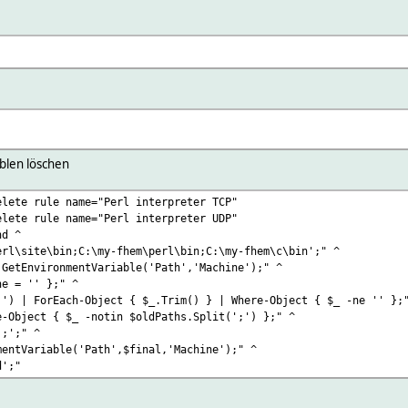
blen löschen
elete rule name="Perl interpreter TCP"
elete rule name="Perl interpreter UDP"
nd ^
l\site\bin;C:\my-fhem\perl\bin;C:\my-fhem\c\bin';" ^
GetEnvironmentVariable('Path','Machine');" ^
e = '' };" ^
) | ForEach-Object { $_.Trim() } | Where-Object { $_ -ne '' };
-Object { $_ -notin $oldPaths.Split(';') };" ^
;';" ^
entVariable('Path',$final,'Machine');" ^
d';"