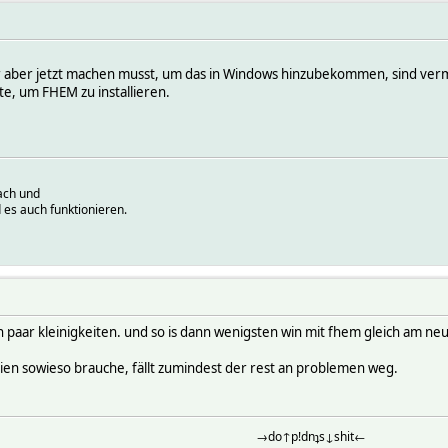
 aber jetzt machen musst, um das in Windows hinzubekommen, sind vermu
te, um FHEM zu installieren.
ach und
 es auch funktionieren.
in paar kleinigkeiten. und so is dann wenigsten win mit fhem gleich am ne
reien sowieso brauche, fällt zumindest der rest an problemen weg.
→do↑p!dnʇs↓shit←