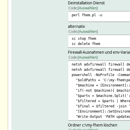
Deinstallation Dienst
Code
Auswählen
perl fhem.pl -u
alternativ
Code
Auswählen
sc stop fhem
sc delete fhem
Firewall-Ausnahmen und env-Varia
Code
Auswählen
netsh advfirewall firewall d
netsh advfirewall firewall d
powershell -NoProfile -Comma
"$oldPaths = 'C:\my-fhem\per
"$machine = [Environment]::
"if(-not $machine){ $machin
"$parts = $machine.Split(';'
"$filtered = $parts | Where
"$final = $filtered -join '
"[Environment]::SetEnvironm
"Write-Output 'PATH update
Ordner c:\my-fhem löschen