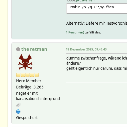
Code
Auswählen
rmdir /s /q C:\my-fhem
Alternativ: Liefere mir Testvorschl
1 Person(en)
gefällt das.
the ratman
18 Dezember 2025, 09:45:43
dumme zwischenfrage, wärend ich i
ändere?
geht eigentlich nur darum, dass mic
Hero Member
Beiträge: 3.265
nagetier mit
kanalisationshintergrund
Gespeichert