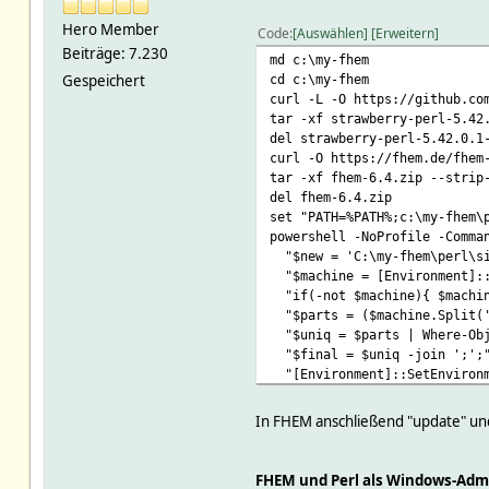
Hero Member
Code
Auswählen
Erweitern
Beiträge: 7.230
md c:\my-fhem
Gespeichert
cd c:\my-fhem
curl -L -O https://github.co
tar -xf strawberry-perl-5.42
del strawberry-perl-5.42.0.1
curl -O https://fhem.de/fhe
tar -xf fhem-6.4.zip --strip
del fhem-6.4.zip
set "PATH=%PATH%;c:\my-fhem\
powershell -NoProfile -Comma
"$new = 'C:\my-fhem\perl\si
"$machine = [Environment]::
"if(-not $machine){ $machin
"$parts = ($machine.Split(';
"$uniq = $parts | Where-Obj
"$final = $uniq -join ';';
"[Environment]::SetEnvironm
"Write-Output 'PATH update
netsh advfirewall firewall a
In FHEM anschließend "update" und
netsh advfirewall firewall a
perl fhem.pl fhem.cfg -i
net start fhem
FHEM und Perl als Windows-Adm