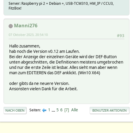
Server: Raspberry pi 2 + Debian +, USB-TCM310, HM_IP / CCU3,
FitzBox!
Manni276
07 Oktober 2023, 20:54:10
#93
Hallo zusammen,
hab noch die Version v0.12 am Laufen.
Bei der Anzeige der einzelnen Geräte wird der DEF-Button
unten abgeschnitten, die Definitionen meistens umgebrochen
und nur die erste Zeile ist lesbar. Alles sieht man aber wenn
man zum EDITIEREN das DEF anklickt. (Win10 X64)
oder gibts da ne neuere Version.
Ansonsten vielen Dank für die Arbeit.
1
...
5
6
Alle
Seiten
7
NACH OBEN
BENUTZER-AKTIONEN