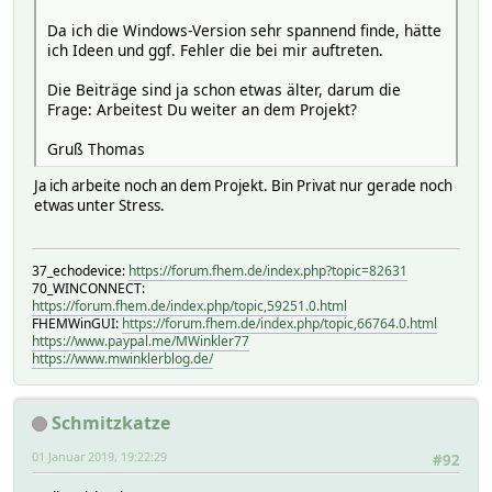
Da ich die Windows-Version sehr spannend finde, hätte
ich Ideen und ggf. Fehler die bei mir auftreten.
Die Beiträge sind ja schon etwas älter, darum die
Frage: Arbeitest Du weiter an dem Projekt?
Gruß Thomas
Ja ich arbeite noch an dem Projekt. Bin Privat nur gerade noch
etwas unter Stress.
37_echodevice:
https://forum.fhem.de/index.php?topic=82631
70_WINCONNECT:
https://forum.fhem.de/index.php/topic,59251.0.html
FHEMWinGUI:
https://forum.fhem.de/index.php/topic,66764.0.html
https://www.paypal.me/MWinkler77
https://www.mwinklerblog.de/
Schmitzkatze
01 Januar 2019, 19:22:29
#92