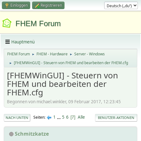
Einloggen
Registrieren
FHEM Forum
Hauptmenü
FHEM Forum
FHEM - Hardware
Server - Windows
►
►
[FHEMWinGUI] - Steuern von FHEM und bearbeiten der FHEM.cfg
►
[FHEMWinGUI] - Steuern von
FHEM und bearbeiten der
FHEM.cfg
Begonnen von michael.winkler, 09 Februar 2017, 12:23:45
1
...
5
6
Alle
Seiten
7
NACH UNTEN
BENUTZER-AKTIONEN
Schmitzkatze