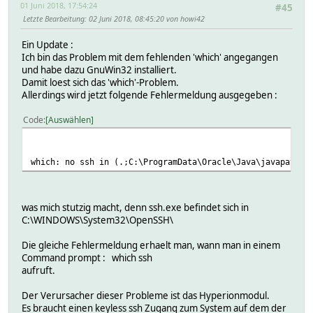
01 Juni 2018, 17:54:24
#45
Letzte Bearbeitung
: 02 Juni 2018, 08:45:20 von howi42
Ein Update :
Ich bin das Problem mit dem fehlenden 'which' angegangen
und habe dazu GnuWin32 installiert.
Damit loest sich das 'which'-Problem.
Allerdings wird jetzt folgende Fehlermeldung ausgegeben :
Code
Auswählen
which: no ssh in (.;C:\ProgramData\Oracle\Java\javapath;C
was mich stutzig macht, denn ssh.exe befindet sich in
C:\WINDOWS\System32\OpenSSH\
Die gleiche Fehlermeldung erhaelt man, wann man in einem
Command prompt : which ssh
aufruft.
Der Verursacher dieser Probleme ist das Hyperionmodul.
Es braucht einen keyless ssh Zugang zum System auf dem der