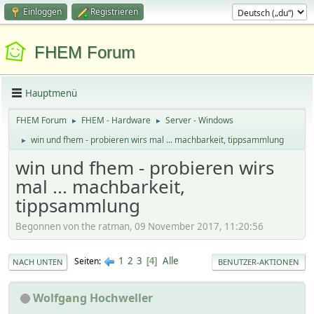
Einloggen
Registrieren
FHEM Forum
Hauptmenü
FHEM Forum
FHEM - Hardware
Server - Windows
►
►
win und fhem - probieren wirs mal ... machbarkeit, tippsammlung
►
win und fhem - probieren wirs
mal ... machbarkeit,
tippsammlung
Begonnen von the ratman, 09 November 2017, 11:20:56
1
2
3
Alle
Seiten
4
NACH UNTEN
BENUTZER-AKTIONEN
Wolfgang Hochweller