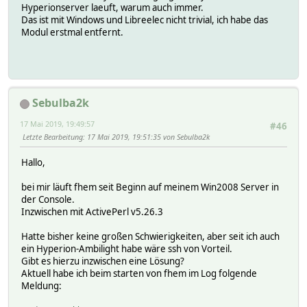
Hyperionserver laeuft, warum auch immer.
Das ist mit Windows und Libreelec nicht trivial, ich habe das
Modul erstmal entfernt.
Sebulba2k
17 Mai 2019, 19:49:57
#46
Letzte Bearbeitung
: 17 Mai 2019, 19:51:35 von Sebulba2k
Hallo,
bei mir läuft fhem seit Beginn auf meinem Win2008 Server in
der Console.
Inzwischen mit ActivePerl v5.26.3
Hatte bisher keine großen Schwierigkeiten, aber seit ich auch
ein Hyperion-Ambilight habe wäre ssh von Vorteil.
Gibt es hierzu inzwischen eine Lösung?
Aktuell habe ich beim starten von fhem im Log folgende
Meldung: