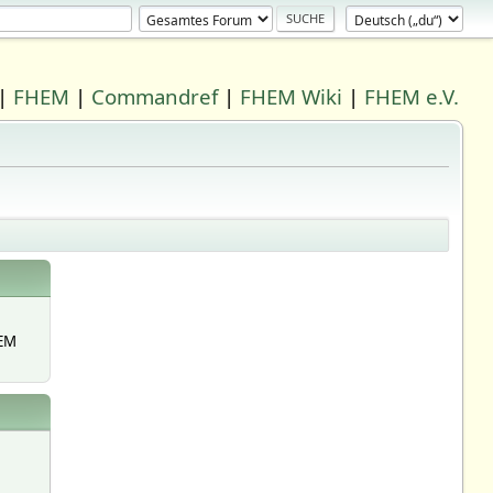
|
FHEM
|
Commandref
|
FHEM Wiki
|
FHEM e.V.
EM