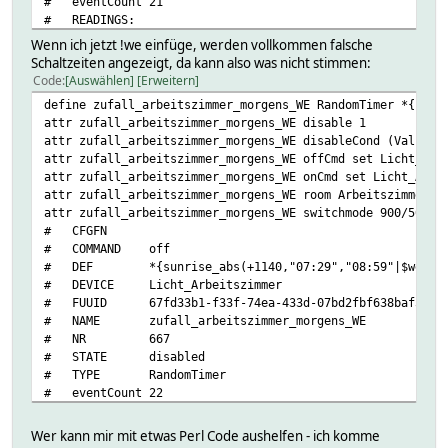
# eventCount 21
# READINGS:
# 2025-04-13 08:49:11 LastCommand set Licht_Arbei
Wenn ich jetzt !we einfüge, werden vollkommen falsche
# 2025-04-15 10:27:02 StartTime 2025-04-15 06:
Schaltzeiten angezeigt, da kann also was nicht stimmen:
# 2019-08-01 00:05:30 Startzeit 2019-08-01 06:
Code
Auswählen
Erweitern
# 2025-04-15 10:27:02 StopTime 2025-04-15 08:
define zufall_arbeitszimmer_morgens_WE RandomTimer *{sunr
# 2019-08-01 00:05:30 Stoppzeit 2019-08-01 08:
attr zufall_arbeitszimmer_morgens_WE disable 1
# 2025-04-15 10:27:02 TimeToSwitch 300
attr zufall_arbeitszimmer_morgens_WE disableCond (Value("
# 2025-04-15 10:28:03 active 0
attr zufall_arbeitszimmer_morgens_WE offCmd set Licht_Arb
# 2025-04-15 10:28:03 state disabled
attr zufall_arbeitszimmer_morgens_WE onCmd set Licht_Arbe
# helper:
attr zufall_arbeitszimmer_morgens_WE room Arbeitszimmer
# NEXT_CHECK 15.04.2025 08:49:22
attr zufall_arbeitszimmer_morgens_WE switchmode 900/50
# REL
# CFGFN
# REP *
# COMMAND off
# SIGMAWHENOFF 900
# DEF *{sunrise_abs(+1140,"07:29","08:59"|$we)} Lic
# SIGMAWHENON 50
# DEVICE Licht_Arbeitszimmer
# STARTTIME 15.04.2025 06:44:00
# FUUID 67fd33b1-f33f-74ea-433d-07bd2fbf638baf50
# STOPTIME 15.04.2025 08:47:00
# NAME zufall_arbeitszimmer_morgens_WE
# SWITCHMODE 900/50
# NR 667
# S_REL +
# STATE disabled
# TIMESPEC_START *{sunrise_abs(+1140,"06:44","07:29")
# TYPE RandomTimer
# TIMESPEC_STOP +02:03:00
# eventCount 22
# TIMETOSWITCH 300
# READINGS:
# VAR_DURATION 0
# 2025-04-15 00:05:30 StartTime 2025-04-15 00:
# VAR_START 0
Wer kann mir mit etwas Perl Code aushelfen - ich komme
# 2025-04-15 00:05:30 StopTime 2025-04-15 02: