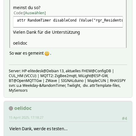
meinst du so?
Code
Auswählen
attr RandomTimer disableCond (Value("rgr_Residents") eq
Vielen Dank für die Unterstützung
oelidoc
So war es gemeint
.
Server: HP-elitedesk@Debian 13, aktuelles FHEM@ConfigDB |
CUL_HM (VCCU) | MQTT2: ZigBee2mqtt, MiLight@ESP-GW,
BT@OpenMQTTGw | ZWave | SIGNALduino | MapleCUN | RHASSPY
svn: u.a Weekday-&RandomTimer, Twilight, div. attrTemplate-files,
MySensors
oelidoc
15 April 2025, 17:18:27
#4
Vielen Dank, werde es testen...