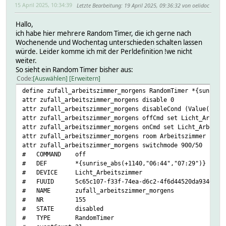
15 April 2025, 10:34:39
Letzte Bearbeitung
: 19 April 2025, 09:36:32 von oelidoc
Hallo,
ich habe hier mehrere Random Timer, die ich gerne nach
Wochenende und Wochentag unterschieden schalten lassen
würde. Leider komme ich mit der Perldefinition !we nicht
weiter.
So sieht ein Random Timer bisher aus:
Code
Auswählen
Erweitern
define zufall_arbeitszimmer_morgens RandomTimer *{sunrise
attr zufall_arbeitszimmer_morgens disable 0
attr zufall_arbeitszimmer_morgens disableCond (Value("rgr
attr zufall_arbeitszimmer_morgens offCmd set Licht_Arbeit
attr zufall_arbeitszimmer_morgens onCmd set Licht_Arbeits
attr zufall_arbeitszimmer_morgens room Arbeitszimmer
attr zufall_arbeitszimmer_morgens switchmode 900/50
# COMMAND off
# DEF *{sunrise_abs(+1140,"06:44","07:29")} Licht_A
# DEVICE Licht_Arbeitszimmer
# FUUID 5c65c107-f33f-74ea-d6c2-4f6d44520da93466
# NAME zufall_arbeitszimmer_morgens
# NR 155
# STATE disabled
# TYPE RandomTimer