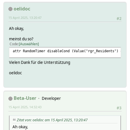
#
setstate zufall_arbeitszimmer_morgens_WE disabled
oelidoc
setstate zufall_arbeitszimmer_morgens_WE 2025-04-15 00:05
setstate zufall_arbeitszimmer_morgens_WE 2025-04-15 00:05
15 April 2025, 13:20:47
#2
setstate zufall_arbeitszimmer_morgens_WE 2025-04-14 19:30
setstate zufall_arbeitszimmer_morgens_WE 2025-04-15 02:04
Ah okay,
setstate zufall_arbeitszimmer_morgens_WE 2025-04-15 02:04
meinst du so?
Code
Auswählen
attr RandomTimer disableCond (Value("rgr_Residents") eq "
Vielen Dank für die Unterstützung
oelidoc
Beta-User
Developer
15 April 2025, 14:32:43
#3
Zitat von: oelidoc am 15 April 2025, 13:20:47
Ah okay,