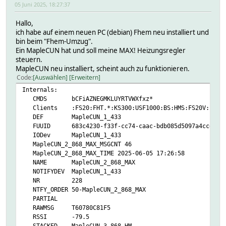
05 Juni 2025, 18:27:37
Hallo,
ich habe auf einem neuen PC (debian) Fhem neu installiert und
bin beim "Fhem-Umzug".
Ein MapleCUN hat und soll meine MAX! Heizungsregler
steuern.
MapleCUN neu installiert, scheint auch zu funktionieren.
Code
Auswählen
Erweitern
Internals:
CMDS bCFiAZNEGMKLUYRTVWXfxz*
Clients :FS20:FHT.*:KS300:USF1000:BS:HMS:FS20V: :CUL_EM:
DEF MapleCUN_1_433
FUUID 683c4230-f33f-cc74-caac-bdb085d5097a4cce
IODev MapleCUN_1_433
MapleCUN_2_868_MAX_MSGCNT 46
MapleCUN_2_868_MAX_TIME 2025-06-05 17:26:58
NAME MapleCUN_2_868_MAX
NOTIFYDEV MapleCUN_1_433
NR 228
NTFY_ORDER 50-MapleCUN_2_868_MAX
PARTIAL
RAWMSG T60780C81F5
RSSI -79.5
STACKED MapleCUN_3_868_HM