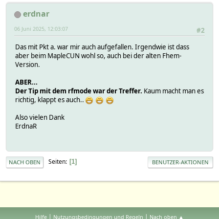
MapleCUN_2_868_MAX
60
?
erdnar
sendQueue:
CUL_Set:
Attributes:
cnt 3
06 Juni 2025, 12:03:07
#2
IODev MapleCUN_2_868_MAX
dmx -1000
broadcastTimeDiff 10
dtot 0
Das mit Pkt a. war mir auch aufgefallen. Irgendwie ist dass
devStateIcon .*ok:temp_temperature_max@green Defined:te
dtotcnt 0
aber beim MapleCUN wohl so, auch bei der alten Fhem-
fakeSCaddr 222222
mTS 05.06. 17:27:52
Version.
fakeWTaddr 111111
max 5.79357147216797e-05
group CUL
tot 0.000159025192260742
ABER...
icon cul_max@grey
mAr:
Der Tip mit dem rfmode war der Treffer.
Kaum macht man es
room Devices->MAX
HASH(0x565559849a30)
richtig, klappt es auch..
sortby 00000
MapleCUN_2_868_MAX
?
Also vielen Dank
Attributes:
ErdnaR
devStateIcon Initialized:message_ok@green ; .*:message_
group CUL
icon cul@orange
room SYSTEM
Seiten
1
NACH OBEN
BENUTZER-AKTIONEN
|
|
Hilfe
Nutzungsbedingungen und Regeln
Nach oben ▲