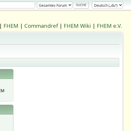
|
FHEM
|
Commandref
|
FHEM Wiki
|
FHEM e.V.
EM