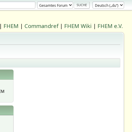
|
FHEM
|
Commandref
|
FHEM Wiki
|
FHEM e.V.
EM