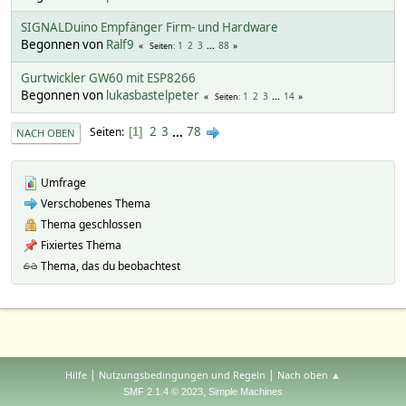
SIGNALDuino Empfänger Firm- und Hardware
Begonnen von
Ralf9
1
2
3
...
88
Seiten
Gurtwickler GW60 mit ESP8266
Begonnen von
lukasbastelpeter
1
2
3
...
14
Seiten
2
3
...
78
Seiten
1
NACH OBEN
Umfrage
Verschobenes Thema
Thema geschlossen
Fixiertes Thema
Thema, das du beobachtest
|
|
Hilfe
Nutzungsbedingungen und Regeln
Nach oben ▲
,
SMF 2.1.4 © 2023
Simple Machines