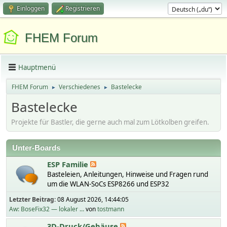
Einloggen
Registrieren
FHEM Forum
Hauptmenü
FHEM Forum
Verschiedenes
Bastelecke
►
►
Bastelecke
Projekte für Bastler, die gerne auch mal zum Lötkolben greifen.
Unter-Boards
ESP Familie
Basteleien, Anleitungen, Hinweise und Fragen rund
um die WLAN-SoCs ESP8266 und ESP32
Letzter Beitrag:
08 August 2026, 14:44:05
Aw: BoseFix32 — lokaler ...
von
tostmann
3D-Druck/Gehäuse