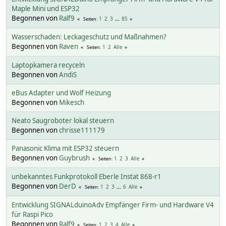
Maple Mini und ESP32
Begonnen von
Ralf9
1
2
3
...
85
Seiten
Wasserschaden: Leckageschutz und Maßnahmen?
Begonnen von
Raven
1
2
Alle
Seiten
Laptopkamera recyceln
Begonnen von
AndiS
eBus Adapter und Wolf Heizung
Begonnen von
Mikesch
Neato Saugroboter lokal steuern
Begonnen von
chrisse111179
Panasonic Klima mit ESP32 steuern
Begonnen von
Guybrush
1
2
3
Alle
Seiten
unbekanntes Funkprotokoll Eberle Instat 868-r1
Begonnen von
DerD
1
2
3
...
6
Alle
Seiten
Entwicklung SIGNALduinoAdv Empfänger Firm- und Hardware V4
für Raspi Pico
Begonnen von
Ralf9
1
2
3
4
Alle
Seiten