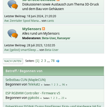
Diskussionen sowie Austausch zum Thema 3D-Druck
und dem Bau von Gehäusen
Letzter Beitrag:
18 Juni 2024, 21:20:20
Aw: Zenrtaler Spool Mana...
von
canis
MySensors
Alles rund um MySensors
Moderatoren:
Beta-User
,
Ranseyer
Letzter Beitrag:
28 Juli 2023, 12:02:35
Aw: [gelöst] smartSleep ...
von
Beta-User
2
3
...
78
Seiten
1
NACH UNTEN
Betreff
/
Begonnen von
Selbstbau CUN (MapleCUN)
Begonnen von
Telekatz
1
2
3
...
96
Seiten
ESP RGBWW Controller - Firmware v5
Begonnen von
pjakobs
1
2
3
...
23
Seiten
Entwicklung SIGNALDuino Empfänger Firm- und Hardware V4 für