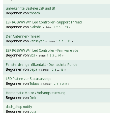
unbekannte Bastelei ESP und IR
Begonnen von
thosch
ESP RGBWW Wifi Led Controller - Support Thread
Begonnen von
pjakobs
1
2
3
...
33
Seiten
Der Antennen-Thread
Begonnen von
Ranseyer
1
2
3
...
11
Seiten
ESP RGBWW Wifi Led Controller - Firmware vbs
Begonnen von
vbs
1
2
3
...
97
Seiten
Fensterdrehgeriffkontakt - Die nächste Runde
Begonnen von
papa
1
2
3
...
43
Seiten
LED Platine zur Statusanzeige
Begonnen von
Tobias
1
2
3
4
Alle
Seiten
Homematic Motor / Vohangsteuerung
Begonnen von
Dirk
dash_dhcp notify
Begonnen von
pula