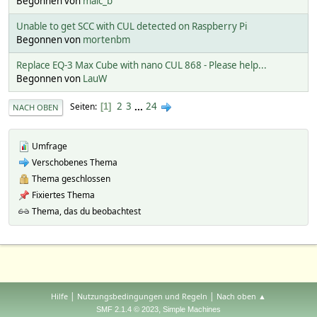
Begonnen von
malc_b
Unable to get SCC with CUL detected on Raspberry Pi
Begonnen von
mortenbm
Replace EQ-3 Max Cube with nano CUL 868 - Please help...
Begonnen von
LauW
2
3
...
24
Seiten
1
NACH OBEN
Umfrage
Verschobenes Thema
Thema geschlossen
Fixiertes Thema
Thema, das du beobachtest
|
|
Hilfe
Nutzungsbedingungen und Regeln
Nach oben ▲
,
SMF 2.1.4 © 2023
Simple Machines