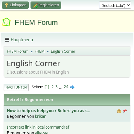
Einloggen
Registrieren
FHEM Forum
Hauptmenü
FHEM Forum
FHEM
English Corner
►
►
English Corner
Discussions about FHEM in English
2
3
...
24
Seiten
1
NACH UNTEN
Betreff
/
Begonnen von
How to help us help you / Before you ask...
Begonnen von
krikan
Incorrect link in local commandref
Begonnen von
alkazaa