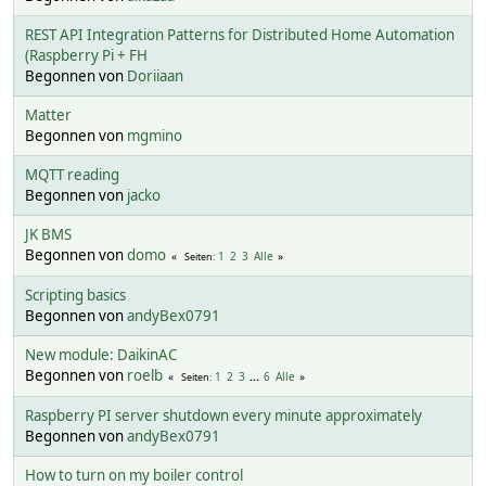
REST API Integration Patterns for Distributed Home Automation
(Raspberry Pi + FH
Begonnen von
Doriiaan
Matter
Begonnen von
mgmino
MQTT reading
Begonnen von
jacko
JK BMS
Begonnen von
domo
1
2
3
Alle
Seiten
Scripting basics
Begonnen von
andyBex0791
New module: DaikinAC
Begonnen von
roelb
1
2
3
...
6
Alle
Seiten
Raspberry PI server shutdown every minute approximately
Begonnen von
andyBex0791
How to turn on my boiler control