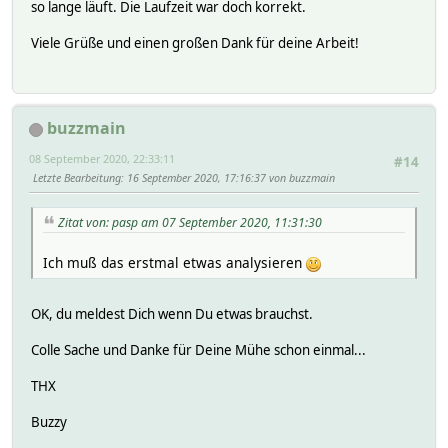
so lange läuft. Die Laufzeit war doch korrekt.
'id' => 'main
}
Viele Grüße und einen großen Dank für deine Arbeit!
],
'restrictionTier' => 0,
'deviceNetworkType' => 'UNKNOWN'
}
]
buzzmain
};
08 September 2020, 22:33:11
#14
------ send above text to developer ------
Letzte Bearbeitung
: 16 September 2020, 17:16:37 von buzzmain
Device-ID - Name
Zitat von: pasp am 07 September 2020, 11:31:30
- Autocreation Status
Ich muß das erstmal etwas analysieren
C097276B-8D88-0000-0000-000000000000 - Washer - creation 
OK, du meldest Dich wenn Du etwas brauchst.
main:
- switch
Colle Sache und Danke für Deine Mühe schon einmal...
- refresh
- ocf
THX
- execute
- remoteControlStatus
Buzzy
- washerMode
- washerOperatingState