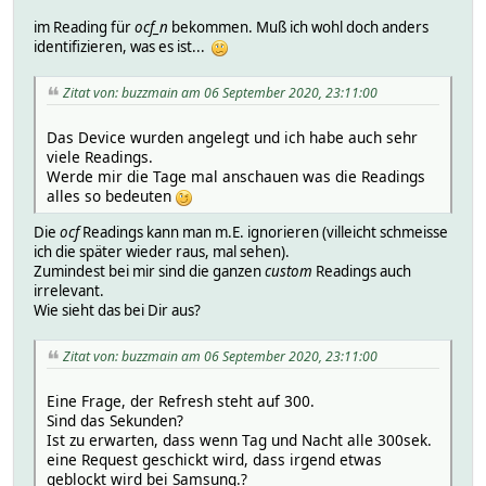
'id' => 'custom.was
im Reading für
ocf_n
bekommen. Muß ich wohl doch anders
}
identifizieren, was es ist...
'id' => 'custom.sup
'version'
Zitat von: buzzmain am 06 September 2020, 23:11:00
}
Das Device wurden angelegt und ich habe auch sehr
'id' => 'custom.jobB
viele Readings.
'version'
Werde mir die Tage mal anschauen was die Readings
}
alles so bedeuten
'id' => 'samsungce
Die
ocf
Readings kann man m.E. ignorieren (villeicht schmeisse
'version'
ich die später wieder raus, mal sehen).
Zumindest bei mir sind die ganzen
custom
Readings auch
]
irrelevant.
'categories' =>
Wie sieht das bei Dir aus?
'name' => 'S
Zitat von: buzzmain am 06 September 2020, 23:11:00
]
Eine Frage, der Refresh steht auf 300.
'label' => "Wasch\x{ad}
Sind das Sekunden?
}
Ist zu erwarten, dass wenn Tag und Nacht alle 300sek.
],
eine Request geschickt wird, dass irgend etwas
'deviceTypeName' => 'Samsung OCF Wa
geblockt wird bei Samsung.?
'deviceTypeId' => 'xxxxxxxx-xxxx-xxxx-xxxx