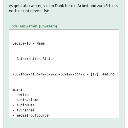
],
'id' => 'custom.d
es geht also weiter, vielen Dank für die Arbeit und zum Schluss
'label' => 'Waschmaschin
'version'
noch ein list device, fyi:
'id' => 'main'
}
}
],
'id' => 'custom.wash
Code
Auswählen
Erweitern
'manufacturerName' => 'Samsung Electronic
'version'
'restrictionTier' => 0,
}
'deviceId' => 'xxxxxxxx-xxxx-xxxx-xxxx-xxxxxx
'deviceTypeName' => 'Samsung OCF Washer'
Device-ID - Name
'version' 
'name' => '[washer] Samsung'
'id' => 'custom.was
}
}
],
- Autocreation Status
'_links' => {}
'id' => 'custom.was
}
'version'
7052f469-4f5b-4975-9728-689a977cc472 - [TV] Samsung Frame
}
'version' 
main:
'id' => 'custom.wa
- switch
}
- audioVolume
- audioMute
'id' => 'custom.was
- tvChannel
'version'
- mediaInputSource
}
- mediaPlayback
- custom.picturemode
'id' => 'custom.washe