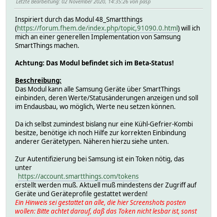
Letzte Bearbeitung
: 02 November 2020, 14:35:26 von pasp
Inspiriert durch das Modul 48_Smartthings
(
https://forum.fhem.de/index.php/topic,91090.0.html
) will ich
mich an einer generellen Implementation von Samsung
SmartThings machen.
Achtung: Das Modul befindet sich im Beta-Status!
Beschreibung:
Das Modul kann alle Samsung Geräte über SmartThings
einbinden, deren Werte/Statusänderungen anzeigen und soll
im Endausbau, wo möglich, Werte neu setzen können.
Da ich selbst zumindest bislang nur eine Kühl-Gefrier-Kombi
besitze, benötige ich noch Hilfe zur korrekten Einbindung
anderer Gerätetypen. Näheren hierzu siehe unten.
Zur Autentifizierung bei Samsung ist ein Token nötig, das
unter
https://account.smartthings.com/tokens
erstellt werden muß. Aktuell muß mindestens der Zugriff auf
Geräte und Geräteprofile gestattet werden!
Ein Hinweis sei gestattet an alle, die hier Screenshots posten
wollen: Bitte achtet darauf, daß das Token nicht lesbar ist, sonst