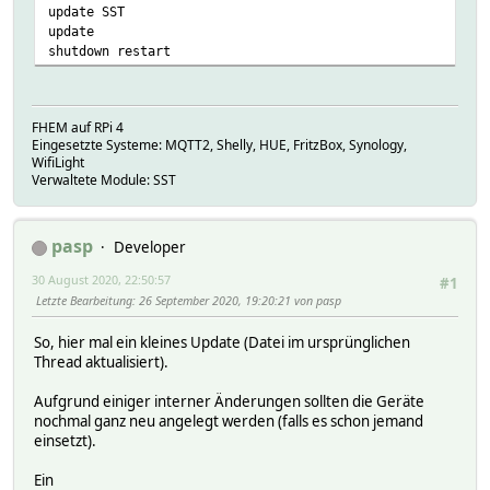
update SST
update
shutdown restart
FHEM auf RPi 4
Eingesetzte Systeme: MQTT2, Shelly, HUE, FritzBox, Synology,
WifiLight
Verwaltete Module: SST
pasp
Developer
30 August 2020, 22:50:57
#1
Letzte Bearbeitung
: 26 September 2020, 19:20:21 von pasp
So, hier mal ein kleines Update (Datei im ursprünglichen
Thread aktualisiert).
Aufgrund einiger interner Änderungen sollten die Geräte
nochmal ganz neu angelegt werden (falls es schon jemand
einsetzt).
Ein