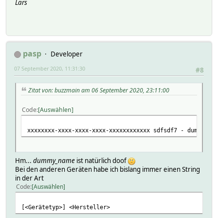
Lars
'id' => 'custom.wash
'version'
}
'version' 
'id' => 'custom.was
pasp
Developer
}
07 September 2020, 11:31:30
#8
'id' => 'custom.was
'version'
Zitat von: buzzmain am 06 September 2020, 23:11:00
}
'version' 
Code
Auswählen
'id' => 'custom.wa
}
xxxxxxxx-xxxx-xxxx-xxxx-xxxxxxxxxxxx sdfsdf7 - dummy_nam
'id' => 'custom.was
'version'
Hm...
dummy_name
ist natürlich doof
}
Bei den anderen Geräten habe ich bislang immer einen String
in der Art
'version' 
Code
Auswählen
'id' => 'custom.washe
}
[<Gerätetyp>] <Hersteller>
'version' 