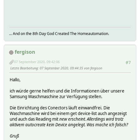
'id' => 'wash
'version'
}
'version' 
... And on the 8th Day God Created The Homeautomation.
'id' => 'washerOp
}
fergison
'version' 
'id' => 'powerCons
07 September 2020, 09:42:06
#7
}
Letzte Bearbeitung
: 07 September 2020, 09:44:35 von fergison
'id' => 'custo
Hallo,
'version'
}
ich würde gerne helfen und die Informationen über unsere
Samsung Waschmaschine zur Verfügung stellen.
'id' => 'custom.disa
'version'
Die Einrichtung des Conectors läuft einwandfrei. Die
}
Waschmaschine wird bei einem get device-list auch angezeigt
und auch das Reading mit
new
erscheint. Allerdings wird trotz
'version' 
aktivem autocreate kein Device angelegt. Was mache ich falsch?
'id' => 'custom.
}
Gruß