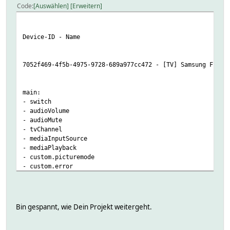
Code
Auswählen
Erweitern
Device-ID - Name
7052f469-4f5b-4975-9728-689a977cc472 - [TV] Samsung Frame
main:
- switch
- audioVolume
- audioMute
- tvChannel
- mediaInputSource
- mediaPlayback
- custom.picturemode
- custom.error
- custom.soundmode
- custom.accessibility
- custom.launchapp
- custom.recording
Bin gespannt, wie Dein Projekt weitergeht.
- custom.tvsearch
- samsungtv.firmwareVersion