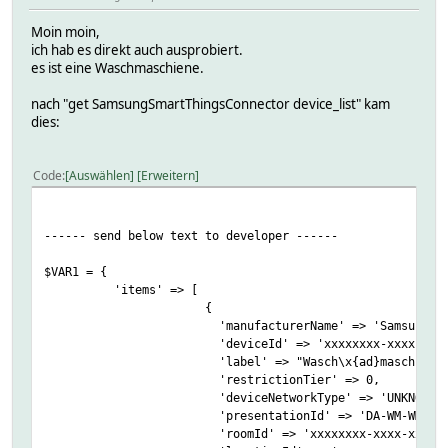
Moin moin,
ich hab es direkt auch ausprobiert.
es ist eine Waschmaschiene.
nach "get SamsungSmartThingsConnector device_list" kam
dies:
Code
Auswählen
Erweitern
------ send below text to developer ------
$VAR1 = {
'items' => [
{
'manufacturerName' => 'Samsung Elect
'deviceId' => 'xxxxxxxx-xxxx-xxxx-xxxx-xx
'label' => "Wasch\x{ad}maschine"
'restrictionTier' => 0,
'deviceNetworkType' => 'UNKNOWN'
'presentationId' => 'DA-WM-WM-0000
'roomId' => 'xxxxxxxx-xxxx-xxxx-xxxx-xxxx