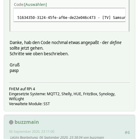
Code
Auswählen
51634350-3124-45fe-af6e-de22e046c473 - [TV] Samsung Q60 
Danke, hab den Code nochmal etwas angepaßt - der
define
sollte jetzt gehen.
Schritte wie oben beschrieben.
Gruß
pasp
FHEM auf RPi 4
Eingesetzte Systeme: MQTT2, Shelly, HUE, FritzBox, Synology,
WifiLight
Verwaltete Module: SST
buzzmain
06 September 2020, 23:11:00
#6
Letzte Bearbeitung
: 06 September 2020, 23:38:04 von buzzmain