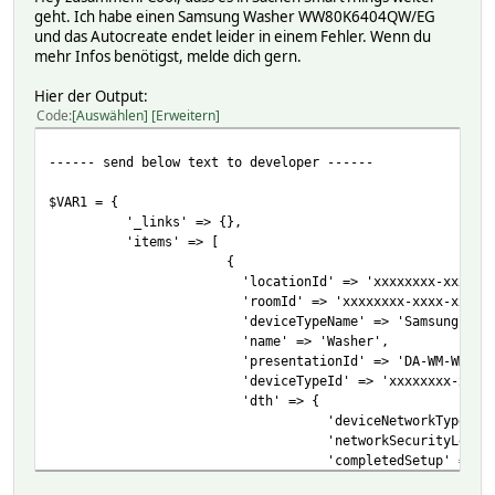
geht. Ich habe einen Samsung Washer WW80K6404QW/EG
'version' =
und das Autocreate endet leider in einem Fehler. Wenn du
}
mehr Infos benötigst, melde dich gern.
'id' => 'exec
Hier der Output:
'version' =
Code
Auswählen
Erweitern
}
'version' =
------ send below text to developer ------
'id' => 'remoteCont
}
$VAR1 = {
'_links' => {},
'id' => 'washer
'items' => [
'version' =
{
}
'locationId' => 'xxxxxxxx-xxxx-xxxx-xxxx-x
'roomId' => 'xxxxxxxx-xxxx-xxxx-xxxx-xxxx
'id' => 'washerOper
'deviceTypeName' => 'Samsung OCF Wa
'version' =
'name' => 'Washer',
}
'presentationId' => 'DA-WM-WM-1000
'deviceTypeId' => 'xxxxxxxx-xxxx-xxxx-xxxx
'version' =
'dth' => {
'id' => 'powerConsum
'deviceNetworkType' => 'UNK
}
'networkSecurityLevel' => 'U
'completedSetup' => bless( do{\(my $o
'id' => 'custom.
'deviceTypeName' => 'Samsung O
'version' =