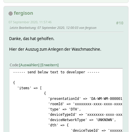
fergison
07 September 2020, 11:57:46
#10
Letzte Bearbeitung
: 07 September 2020, 12:00:03 von fergison
Danke, das hat geholfen.
Hier der Auszug zum Anlegen der Waschmaschine.
Code
Auswählen
Erweitern
------ send below text to developer ------
{
'items' => [
{
'presentationId' => 'DA-WM-WM-000001',
'roomId' => 'xxxxxxxx-xxxx-xxxx-xxxx-xxxxxxxx
'type' => 'DTH',
'deviceTypeId' => 'xxxxxxxx-xxxx-xxxx-xxxx-xxx
'deviceNetworkType' => 'UNKNOWN',
'dth' => {
'deviceTypeId' => 'xxxxxxxx-xxxx-xxxx-xxx