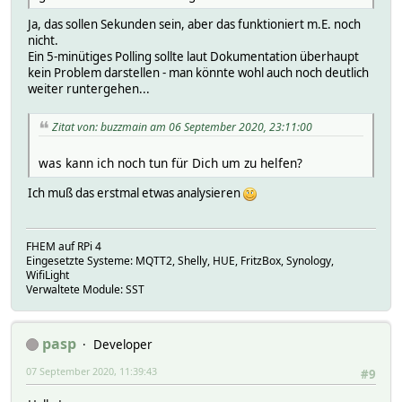
'type' => 'DTH',
Ja, das sollen Sekunden sein, aber das funktioniert m.E. noch
'dth' => {
nicht.
'deviceTypeName' => 'Samsung O
Ein 5-minütiges Polling sollte laut Dokumentation überhaupt
'completedSetup' => bless( do{\(my $o
kein Problem darstellen - man könnte wohl auch noch deutlich
'deviceNetworkType' => 'UNK
weiter runtergehen...
'networkSecurityLevel' => 'U
'deviceTypeId' => 'xxxxxxxx-xxxx-xxxx
},
Zitat von: buzzmain am 06 September 2020, 23:11:00
'name' => 'dummy_name'
}
was kann ich noch tun für Dich um zu helfen?
],
'_links' => {}
Ich muß das erstmal etwas analysieren
};
------ send above text to developer ------
FHEM auf RPi 4
Eingesetzte Systeme: MQTT2, Shelly, HUE, FritzBox, Synology,
Device-ID - Name
WifiLight
Verwaltete Module: SST
xxxxxxxx-xxxx-xxxx-xxxx-xxxxxxxxxxxx sdfsdf7 - dummy_name
pasp
Developer
main:
07 September 2020, 11:39:43
#9
- switch
- refresh