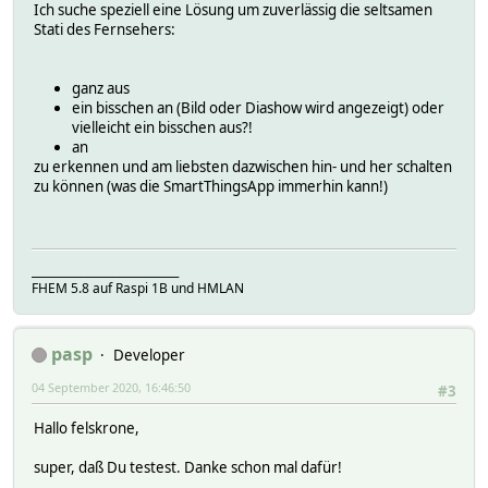
- samsungtv.supportsPowerOnByOcf
Ich suche speziell eine Lösung um zuverlässig die seltsamen
- refresh
Stati des Fernsehers:
- execute
- ocf
- mediaTrackControl
ganz aus
ein bisschen an (Bild oder Diashow wird angezeigt) oder
vielleicht ein bisschen aus?!
an
zu erkennen und am liebsten dazwischen hin- und her schalten
zu können (was die SmartThingsApp immerhin kann!)
___________________________
FHEM 5.8 auf Raspi 1B und HMLAN
pasp
Developer
04 September 2020, 16:46:50
#3
Hallo felskrone,
super, daß Du testest. Danke schon mal dafür!