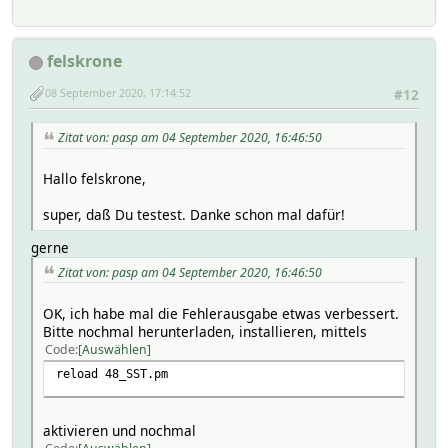
'deviceTypeId' => 'xxxxxxxx-xxxx-xxxx
}
},
'deviceId' => 'C097276B-8Dxxxxxxxx-xxxx-x
'version' =
felskrone
'label' => "Wasch\x{ad}maschine"
'id' => 'custom.disabl
'manufacturerName' => 'Samsung Elect
}
08 September 2020, 17:14:52
#12
'type' => 'DTH',
'components' => [
'version' =
{
Zitat von: pasp am 04 September 2020, 16:46:50
'id' => 'custom.dt
'capabilities' =>
}
Hallo felskrone,
'version' 
'id' => 'custom.washer
'id' => 'sw
super, daß Du testest. Danke schon mal dafür!
'version' =
}
}
gerne
'id' => 'ref
'version' =
Zitat von: pasp am 04 September 2020, 16:46:50
'version'
'id' => 'custom.washe
}
}
OK, ich habe mal die Fehlerausgabe etwas verbessert.
'id' => '
Bitte nochmal herunterladen, installieren, mittels
'version' =
'version'
Code
Auswählen
'id' => 'custom.washe
}
reload 48_SST.pm
}
'id' => 'exe
'version' =
'version'
aktivieren und nochmal
'id' => 'custom.wash
}