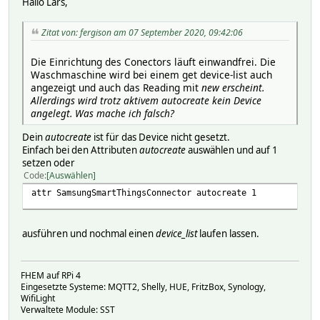
Hallo Lars,
- ocf
- execute
Zitat von: fergison am 07 September 2020, 09:42:06
- remoteControlStatus
- washerMode
Die Einrichtung des Conectors läuft einwandfrei. Die
- washerOperatingState
Waschmaschine wird bei einem get device-list auch
- powerConsumptionReport
angezeigt und auch das Reading mit
new
erscheint.
- custom.error
Allerdings wird trotz aktivem autocreate kein Device
- custom.disabledCapabilities
angelegt. Was mache ich falsch?
- custom.dthVersion
- custom.washerAutoDetergent
Dein
autocreate
ist für das Device nicht gesetzt.
- custom.washerAutoSoftener
Einfach bei den Attributen
autocreate
auswählen und auf 1
- custom.washerRinseCycles
setzen oder
- custom.washerSoilLevel
Code
Auswählen
- custom.washerSpinLevel
- custom.washerWaterTemperature
attr SamsungSmartThingsConnector autocreate 1
- custom.washerAddwashAlarm
- custom.supportedOptions
- custom.jobBeginningStatus
ausführen und nochmal einen
device_list
laufen lassen.
- samsungce.washerCycle
FHEM auf RPi 4
OK
Eingesetzte Systeme: MQTT2, Shelly, HUE, FritzBox, Synology,
WifiLight
Verwaltete Module: SST