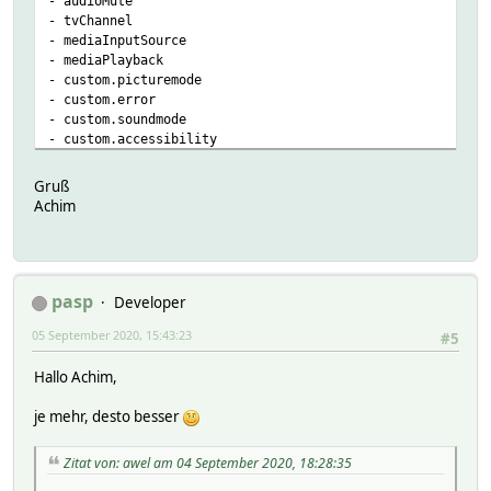
- audioMute
- tvChannel
- mediaInputSource
- mediaPlayback
- custom.picturemode
- custom.error
- custom.soundmode
- custom.accessibility
- custom.launchapp
- custom.recording
Gruß
- custom.tvsearch
Achim
- samsungtv.firmwareVersion
- samsungtv.supportsPowerOnByOcf
- refresh
- execute
- ocf
pasp
Developer
- mediaTrackControl
05 September 2020, 15:43:23
#5
Hallo Achim,
je mehr, desto besser
Zitat von: awel am 04 September 2020, 18:28:35