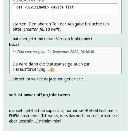
Code
Auswählen
}
'id' => 'remoteCo
get <DEVICENAME> device_list
'version' =
'version'
'id' => 'custom.wash
}
}
starten. Den oberen Teil der Ausgabe bräuchte ich
'version' 
bitte (
creation failed with
).
'version' =
'id' => 'wash
'id' => 'custom.washer
...hat aber jetzt mit neuer Version funktioniert!
}
}
[/size]
'id' => 'washerOpe
Zitat von: pasp am 04 September 2020, 16:46:50
'version' =
'version'
'id' => 'custom.washe
}
Da wird dann die Statusanzeige auch zur
}
Herausforderung...
'version' 
'version' =
'id' => 'powerCons
...ein set list wurde da ja schon generiert:
'id' => 'custom.supp
}
}
'version' 
setList power:off,on,inbetween
'id' => 'custom.jobBe
'id' => 'custo
'version' =
}
}
das sieht jetzt schon super aus, nur ein set-Befehl lässt mein
'id' => 'custom.disa
FHEM abstürzen. (Ich weiss, dass das noch todo ist, Absturz ist
'version' =
'version'
aber unschön...) mimimimimi
'id' => 'samsungce.
}