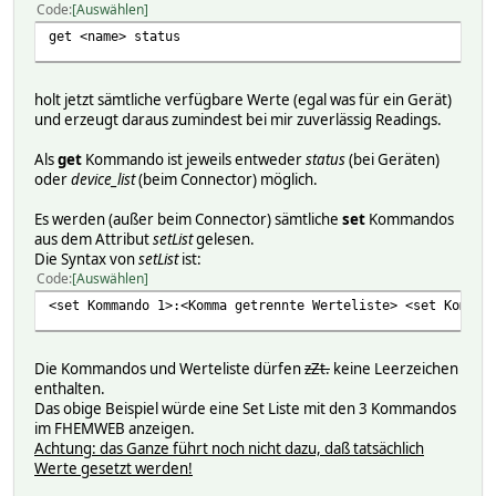
Code
Auswählen
get <name> status
holt jetzt sämtliche verfügbare Werte (egal was für ein Gerät)
und erzeugt daraus zumindest bei mir zuverlässig Readings.
Als
get
Kommando ist jeweils entweder
status
(bei Geräten)
oder
device_list
(beim Connector) möglich.
Es werden (außer beim Connector) sämtliche
set
Kommandos
aus dem Attribut
setList
gelesen.
Die Syntax von
setList
ist:
Code
Auswählen
<set Kommando 1>:<Komma getrennte Werteliste> <set Komman
Die Kommandos und Werteliste dürfen
zZt.
keine Leerzeichen
enthalten.
Das obige Beispiel würde eine Set Liste mit den 3 Kommandos
im FHEMWEB anzeigen.
Achtung: das Ganze führt noch nicht dazu, daß tatsächlich
Werte gesetzt werden!