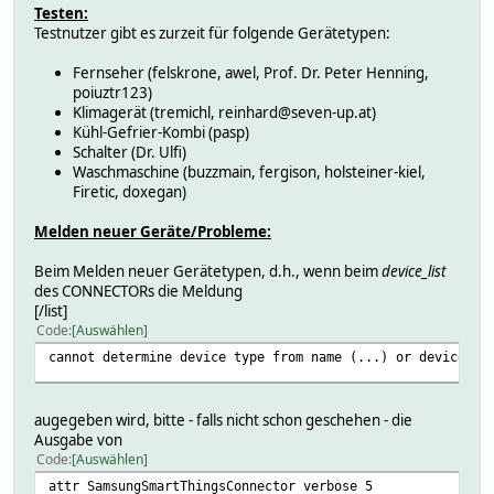
Testen:
Testnutzer gibt es zurzeit für folgende Gerätetypen:
Fernseher (felskrone, awel, Prof. Dr. Peter Henning,
poiuztr123)
Klimagerät (tremichl, reinhard@seven-up.at)
Kühl-Gefrier-Kombi (pasp)
Schalter (Dr. Ulfi)
Waschmaschine (buzzmain, fergison, holsteiner-kiel,
Firetic, doxegan)
Melden neuer Geräte/Probleme:
Beim Melden neuer Gerätetypen, d.h., wenn beim
device_list
des CONNECTORs die Meldung
[/list]
Code
Auswählen
cannot determine device type from name (...) or deviceTyp
augegeben wird, bitte - falls nicht schon geschehen - die
Ausgabe von
Code
Auswählen
attr SamsungSmartThingsConnector verbose 5