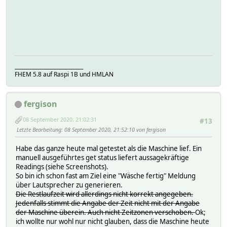
- custom.error
'version'
- custom.soundmode
}
- custom.accessibility
- custom.launchapp
'version' 
- custom.recording
'id' => 'custom.was
- custom.tvsearch
}
- samsungtv.firmwareVersion
___________________________
- samsungtv.supportsPowerOnByOcf
'id' => 'custom.sup
FHEM 5.8 auf Raspi 1B und HMLAN
- refresh
'version'
- execute
}
- ocf
fergison
- mediaTrackControl
'id' => 'custom.jobB
'version'
08 September 2020, 21:02:31
#13
}
Letzte Bearbeitung
: 08 September 2020, 21:52:10 von fergison
'id' => 'samsungce
Habe das ganze heute mal getestet als die Maschine lief. Ein
'version'
manuell ausgeführtes get status liefert aussagekräftige
Readings (siehe Screenshots).
]
So bin ich schon fast am Ziel eine "Wäsche fertig" Meldung
'label' => "Wasch\x{ad}m
über Lautsprecher zu generieren.
'categories' =>
Die Restlaufzeit wird allerdings nicht korrekt angegeben.
Jedenfalls stimmt die Angabe der Zeit nicht mit der Angabe
'name' => 'S
der Maschine überein. Auch nicht Zeitzonen verschoben.
Ok;
ich wollte nur wohl nur nicht glauben, dass die Maschine heute
]