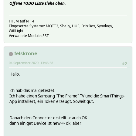
Offene TODO Liste siehe oben.
FHEM auf RPi 4
Eingesetzte Systeme: MQTT2, Shelly, HUE, FritzBox, Synology,
WifiLight
Verwaltete Module: SST
felskrone
04 September 2020, 13:46:58
#2
Hallo,
ich hab das mal getestet.
Ich habe einen Samsung "The Frame" TV und die SmartThings-
App installiert, ein Token erzeugt. Soweit gut.
Danach den Connector erstellt -> auch OK
dann ein get Devicelist new -> ok, aber: