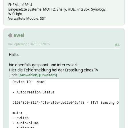
FHEM auf RPi 4
Eingesetzte Systeme: MQTT2, Shelly, HUE, FritzBox, Synology,
WifiLight
Verwaltete Module: SST
awel
04 September 2020, 18:28:35
#4
Hallo,
bin ebenfalls gespannt und interessiert.
Hier die Fehlermeldung bei der Erstellung eines TV
Code
Auswählen
Erweitern
Device-ID - Name
- Autocreation Status
51634350-3124-45fe-af6e-de22e046c473 - [TV] Samsung Q60 S
main:
- switch
- audioVolume