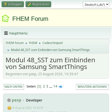
Einloggen
Registrieren
FHEM Forum
Hauptmenü
FHEM Forum
FHEM
Codeschnipsel
►
►
Modul 48_SST zum Einbinden von Samsung SmartThings
►
Modul 48_SST zum Einbinden
von Samsung SmartThings
Begonnen von pasp, 25 August 2020, 19:39:47
2
3
...
14
Seiten
1
NACH UNTEN
BENUTZER-AKTIONEN
pasp
Developer
25 August 2020, 19:39:47