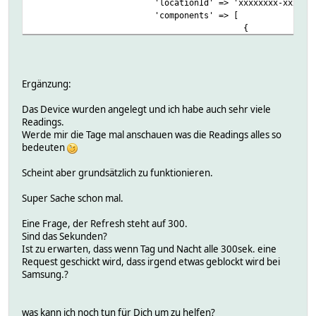
'locationId' => 'xxxxxxxx-xxxx-xxxx-xxxx-x
'components' => [
{
'id' => 'main'
'capabilities' =>
'id' => 'sw
Ergänzung:
'version'
}
Das Device wurden angelegt und ich habe auch sehr viele
Readings.
'id' => 'ref
Werde mir die Tage mal anschauen was die Readings alles so
'version'
bedeuten
}
Scheint aber grundsätzlich zu funktionieren.
'id' => '
'version'
Super Sache schon mal.
}
Eine Frage, der Refresh steht auf 300.
'id' => 'exe
Sind das Sekunden?
'version'
Ist zu erwarten, dass wenn Tag und Nacht alle 300sek. eine
}
Request geschickt wird, dass irgend etwas geblockt wird bei
Samsung.?
'version' 
'id' => 'remoteCo
}
was kann ich noch tun für Dich um zu helfen?