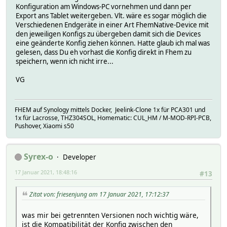
Konfiguration am Windows-PC vornehmen und dann per
Export ans Tablet weitergeben. Vlt. wäre es sogar möglich die
Verschiedenen Endgeräte in einer Art FhemNative-Device mit
den jeweiligen Konfigs zu übergeben damit sich die Devices
eine geänderte Konfig ziehen können. Hatte glaub ich mal was
gelesen, dass Du eh vorhast die Konfig direkt in Fhem zu
speichern, wenn ich nicht irre...
VG
FHEM auf Synology mittels Docker, Jeelink-Clone 1x für PCA301 und
1x für Lacrosse, THZ304SOL, Homematic: CUL_HM / M-MOD-RPI-PCB,
Pushover, Xiaomi s50
Syrex-o
Developer
17 Januar 2021, 18:48:16
#13
Zitat von: friesenjung am 17 Januar 2021, 17:12:37
was mir bei getrennten Versionen noch wichtig wäre,
ist die Kompatibilität der Konfig zwischen den