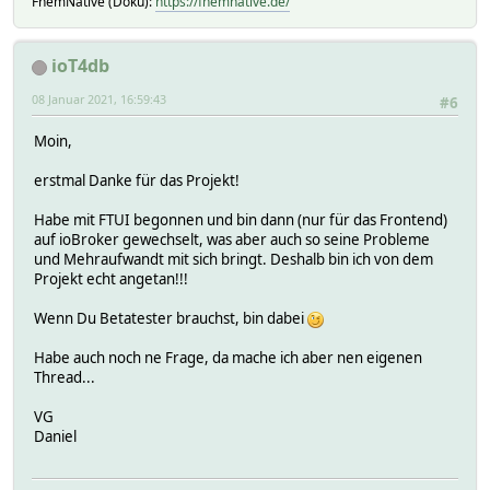
FhemNative (Doku):
https://fhemnative.de/
ioT4db
08 Januar 2021, 16:59:43
#6
Moin,
erstmal Danke für das Projekt!
Habe mit FTUI begonnen und bin dann (nur für das Frontend)
auf ioBroker gewechselt, was aber auch so seine Probleme
und Mehraufwandt mit sich bringt. Deshalb bin ich von dem
Projekt echt angetan!!!
Wenn Du Betatester brauchst, bin dabei
Habe auch noch ne Frage, da mache ich aber nen eigenen
Thread...
VG
Daniel