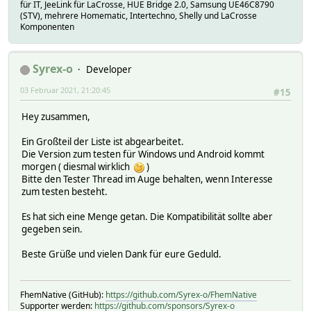
für IT, JeeLink für LaCrosse, HUE Bridge 2.0, Samsung UE46C8790
(STV), mehrere Homematic, Intertechno, Shelly und LaCrosse
Komponenten
Syrex-o
Developer
03 Februar 2021, 21:20:45
#15
Hey zusammen,
Ein Großteil der Liste ist abgearbeitet.
Die Version zum testen für Windows und Android kommt
morgen ( diesmal wirklich
)
Bitte den Tester Thread im Auge behalten, wenn Interesse
zum testen besteht.
Es hat sich eine Menge getan. Die Kompatibilität sollte aber
gegeben sein.
Beste Grüße und vielen Dank für eure Geduld.
FhemNative (GitHub):
https://github.com/Syrex-o/FhemNative
Supporter werden:
https://github.com/sponsors/Syrex-o