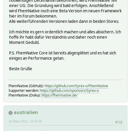
notwendigen Deckmantel bekommen, wird FhemNative Teil
einer UG. Die Gründung wird bald erfolgen. Anschließend
wird FhemNative noch eine Beta Version im neuen Framework
hier im Forum bekommen.
Alle weiterführenden Versionen laden dann in beiden Stores.
Ich möchte es gern ordentlich machen und alles absichern. Ich
hoffe ihr habt dafür Verständnis und daher noch einen
Moment Geduld.
P.S. FhemNative Core ist bereits abgesplittet und es hat sich
einiges an Performance getan.
Beste Grüße
FhemNative (GitHub):
https://github.com/Syrex-o/FhemNative
Supporter werden:
https://github.com/sponsors/Syrex-o
FhemNative (Doku):
https://fhemnative.de/
australien
26 März 2021, 22:41:05
#18