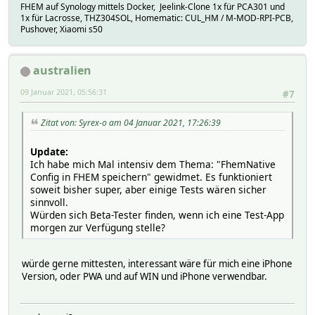
FHEM auf Synology mittels Docker, Jeelink-Clone 1x für PCA301 und
1x für Lacrosse, THZ304SOL, Homematic: CUL_HM / M-MOD-RPI-PCB,
Pushover, Xiaomi s50
australien
09 Januar 2021, 05:56:31
#7
Zitat von: Syrex-o am 04 Januar 2021, 17:26:39
Update:
Ich habe mich Mal intensiv dem Thema: "FhemNative
Config in FHEM speichern" gewidmet. Es funktioniert
soweit bisher super, aber einige Tests wären sicher
sinnvoll.
Würden sich Beta-Tester finden, wenn ich eine Test-App
morgen zur Verfügung stelle?
würde gerne mittesten, interessant wäre für mich eine iPhone
Version, oder PWA und auf WIN und iPhone verwendbar.