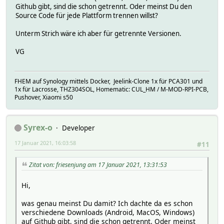
Github gibt, sind die schon getrennt. Oder meinst Du den
Source Code für jede Plattform trennen willst?
Unterm Strich wäre ich aber für getrennte Versionen.
VG
FHEM auf Synology mittels Docker, Jeelink-Clone 1x für PCA301 und
1x für Lacrosse, THZ304SOL, Homematic: CUL_HM / M-MOD-RPI-PCB,
Pushover, Xiaomi s50
Syrex-o
Developer
17 Januar 2021, 16:03:58
#11
Zitat von: friesenjung am 17 Januar 2021, 13:31:53
Hi,
was genau meinst Du damit? Ich dachte da es schon
verschiedene Downloads (Android, MacOS, Windows)
auf Github gibt, sind die schon getrennt. Oder meinst