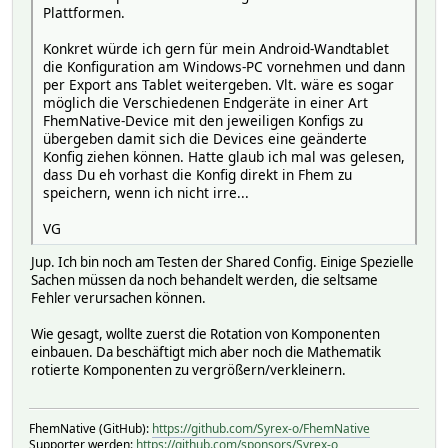
Plattformen.
Konkret würde ich gern für mein Android-Wandtablet
die Konfiguration am Windows-PC vornehmen und dann
per Export ans Tablet weitergeben. Vlt. wäre es sogar
möglich die Verschiedenen Endgeräte in einer Art
FhemNative-Device mit den jeweiligen Konfigs zu
übergeben damit sich die Devices eine geänderte
Konfig ziehen können. Hatte glaub ich mal was gelesen,
dass Du eh vorhast die Konfig direkt in Fhem zu
speichern, wenn ich nicht irre...
VG
Jup. Ich bin noch am Testen der Shared Config. Einige Spezielle
Sachen müssen da noch behandelt werden, die seltsame
Fehler verursachen können.
Wie gesagt, wollte zuerst die Rotation von Komponenten
einbauen. Da beschäftigt mich aber noch die Mathematik
rotierte Komponenten zu vergrößern/verkleinern.
FhemNative (GitHub):
https://github.com/Syrex-o/FhemNative
Supporter werden:
https://github.com/sponsors/Syrex-o