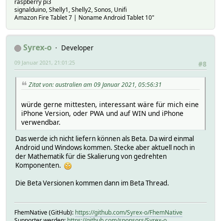
raspberry pi3
signalduino, Shelly1, Shelly2, Sonos, Unifi
Amazon Fire Tablet 7 | Noname Android Tablet 10"
Syrex-o
Developer
09 Januar 2021, 21:01:25
#8
Zitat von: australien am 09 Januar 2021, 05:56:31
würde gerne mittesten, interessant wäre für mich eine
iPhone Version, oder PWA und auf WIN und iPhone
verwendbar.
Das werde ich nicht liefern können als Beta. Da wird einmal
Android und Windows kommen. Stecke aber aktuell noch in
der Mathematik für die Skalierung von gedrehten
Komponenten.
Die Beta Versionen kommen dann im Beta Thread.
FhemNative (GitHub):
https://github.com/Syrex-o/FhemNative
Supporter werden:
https://github.com/sponsors/Syrex-o