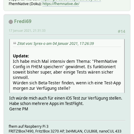
FhemNative (Doku):
https://fhemnative.de/
Fredi69
17 Januar 2021, 21:31:33
#14
Zitat von: Syrex-o am 04 Januar 2021, 17:26:39
Update:
Ich habe mich Mal intensiv dem Thema: "FhemNative
Config in FHEM speichern" gewidmet. Es funktioniert
soweit bisher super, aber einige Tests wären sicher
sinnvoll.
Würden sich Beta-Tester finden, wenn ich eine Test-App
morgen zur Verfügung stelle?
Ich würde mich auch für einen iOS Test zur Verfügung stellen.
Habe schon mehrere Apps im TestFlight.
Gerne PM
fhem auf Raspberry Pi 3
FRITZ!Box7490, Fritz!Box 3270 AP, 3xHMLAN, CUL868, nanoCUL 433