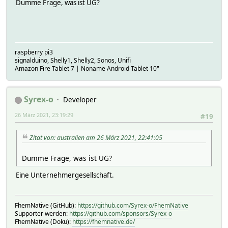
Dumme Frage, was ist UG?
raspberry pi3
signalduino, Shelly1, Shelly2, Sonos, Unifi
Amazon Fire Tablet 7 | Noname Android Tablet 10"
Syrex-o
Developer
26 März 2021, 23:19:29
#19
Zitat von: australien am 26 März 2021, 22:41:05
Dumme Frage, was ist UG?
Eine Unternehmergesellschaft.
FhemNative (GitHub):
https://github.com/Syrex-o/FhemNative
Supporter werden:
https://github.com/sponsors/Syrex-o
FhemNative (Doku):
https://fhemnative.de/