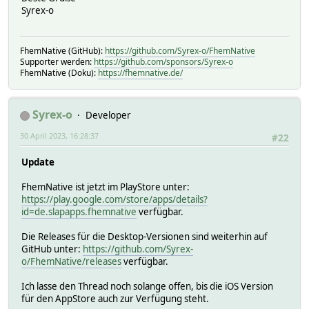
Syrex-o
FhemNative (GitHub):
https://github.com/Syrex-o/FhemNative
Supporter werden:
https://github.com/sponsors/Syrex-o
FhemNative (Doku):
https://fhemnative.de/
Syrex-o
Developer
30 April 2023, 16:28:37
#22
Update
FhemNative ist jetzt im PlayStore unter:
https://play.google.com/store/apps/details?
id=de.slapapps.fhemnative
verfügbar.
Die Releases für die Desktop-Versionen sind weiterhin auf
GitHub unter:
https://github.com/Syrex-
o/FhemNative/releases
verfügbar.
Ich lasse den Thread noch solange offen, bis die iOS Version
für den AppStore auch zur Verfügung steht.