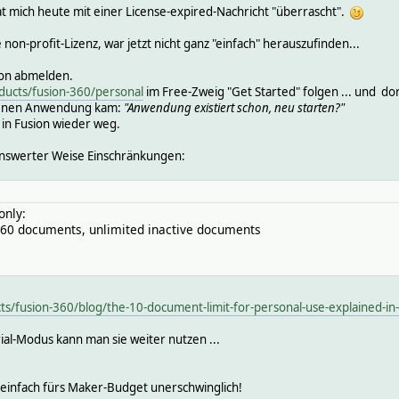
at mich heute mit einer License-expired-Nachricht "überrascht".
on-profit-Lizenz, war jetzt nicht ganz "einfach" herauszufinden...
ion abmelden.
ucts/fusion-360/personal
im Free-Zweig "Get Started" folgen ... und do
adenen Anwendung kam:
"Anwendung existiert schon, neu starten?"
 in Fusion wieder weg.
ernswerter Weise Einschränkungen:
only:
 360 documents, unlimited inactive documents
/fusion-360/blog/the-10-document-limit-for-personal-use-explained-in-
ial-Modus kann man sie weiter nutzen ...
 einfach fürs Maker-Budget unerschwinglich!