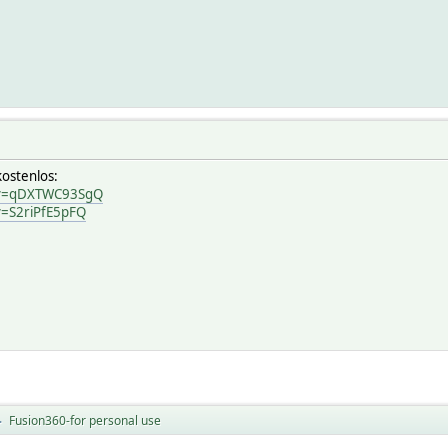
kostenlos:
?v=qDXTWC93SgQ
v=S2riPfE5pFQ
Fusion360-for personal use
►