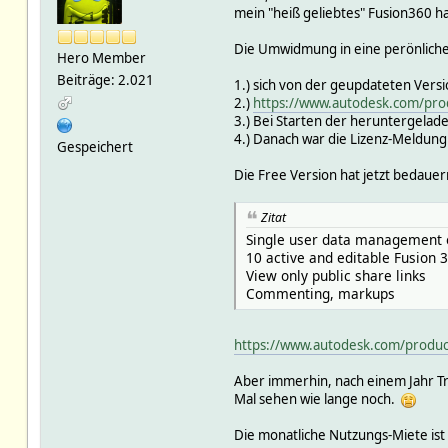
mein "heiß geliebtes" Fusion360 h
Die Umwidmung in eine perönliche n
Hero Member
Beiträge: 2.021
1.) sich von der geupdateten Vers
2.)
https://www.autodesk.com/prod
3.) Bei Starten der heruntergel
4.) Danach war die Lizenz-Meldung
Gespeichert
Die Free Version hat jetzt bedau
Zitat
Single user data management 
10 active and editable Fusion
View only public share links
Commenting, markups
https://www.autodesk.com/products
Aber immerhin, nach einem Jahr Tr
Mal sehen wie lange noch.
Die monatliche Nutzungs-Miete ist