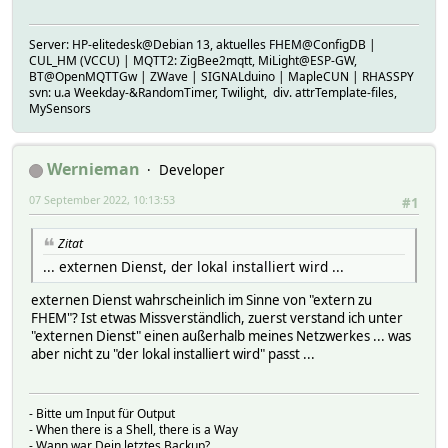
Server: HP-elitedesk@Debian 13, aktuelles FHEM@ConfigDB |
CUL_HM (VCCU) | MQTT2: ZigBee2mqtt, MiLight@ESP-GW,
BT@OpenMQTTGw | ZWave | SIGNALduino | MapleCUN | RHASSPY
svn: u.a Weekday-&RandomTimer, Twilight, div. attrTemplate-files,
MySensors
Wernieman
Developer
07 September 2022, 10:13:53
#1
Zitat
... externen Dienst, der lokal installiert wird ...
externen Dienst wahrscheinlich im Sinne von "extern zu
FHEM"? Ist etwas Missverständlich, zuerst verstand ich unter
"externen Dienst" einen außerhalb meines Netzwerkes ... was
aber nicht zu "der lokal installiert wird" passt ...
- Bitte um Input für Output
- When there is a Shell, there is a Way
- Wann war Dein letztes Backup?