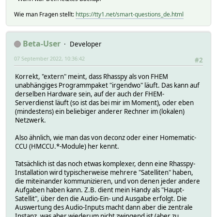
Wie man Fragen stellt:
https://tty1.net/smart-questions_de.html
Beta-User
Developer
07 September 2022, 10:36:42
#2
Korrekt, "extern" meint, dass Rhasspy als von FHEM
unabhängiges Programmpaket "irgendwo" läuft. Das kann auf
derselben Hardware sein, auf der auch der FHEM-
Serverdienst läuft (so ist das bei mir im Moment), oder eben
(mindestens) ein beliebiger anderer Rechner im (lokalen)
Netzwerk.
Also ähnlich, wie man das von deconz oder einer Homematic-
CCU (HMCCU.*-Module) her kennt.
Tatsächlich ist das noch etwas komplexer, denn eine Rhasspy-
Installation wird typischerweise mehrere "Satelliten" haben,
die miteinander kommunizieren, und von denen jeder andere
Aufgaben haben kann. Z.B. dient mein Handy als "Haupt-
Satellit", über den die Audio-Ein- und Ausgabe erfolgt. Die
Auswertung des Audio-Inputs macht dann aber die zentrale
Instanz, was aber wiederum nicht zwingend ist (aber zu