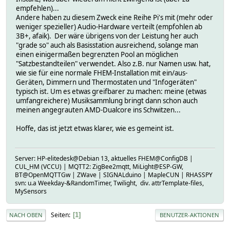
empfehlen)...
Andere haben zu diesem Zweck eine Reihe Pi's mit (mehr oder
weniger spezieller) Audio-Hardware verteilt (empfohlen ab
3B+, afaik). Der wäre übrigens von der Leistung her auch
"grade so" auch als Basisstation ausreichend, solange man
einen einigermaßen begrenzten Pool an möglichen
"Satzbestandteilen" verwendet. Also z.B. nur Namen usw. hat,
wie sie für eine normale FHEM-Installation mit ein/aus-
Geräten, Dimmern und Thermostaten und "Infogeräten"
typisch ist. Um es etwas greifbarer zu machen: meine (etwas
umfangreichere) Musiksammlung bringt dann schon auch
meinen angegrauten AMD-Dualcore ins Schwitzen...
Hoffe, das ist jetzt etwas klarer, wie es gemeint ist.
Server: HP-elitedesk@Debian 13, aktuelles FHEM@ConfigDB |
CUL_HM (VCCU) | MQTT2: ZigBee2mqtt, MiLight@ESP-GW,
BT@OpenMQTTGw | ZWave | SIGNALduino | MapleCUN | RHASSPY
svn: u.a Weekday-&RandomTimer, Twilight, div. attrTemplate-files,
MySensors
Seiten
1
NACH OBEN
BENUTZER-AKTIONEN