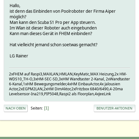
Hallo,
ist denn das Einbinden von Poolroboter der Firma Aiper
möglich?
Man kann den Scuba S1 Pro per App steuern.
Im Wlan ist dieser Roboter auch eingebunden
Kann man dieses Gerät in FHEM einbinden?
Hat vielleicht jemand schon soetwas gemacht?
LG Rainer
2xFHEM auf Raspi3,MAXLAN,HMLAN,KeyMatic,MAX Heizung,2x HM-
WDS10_TH-O,3xHM-SEC-SD,3xHM Wandtaster 2-Kanal, 2xWandtaster
6-Kanal,1xHM Bewegungsmelder,4xHM EinbauActor,4x Jalousien
Actor,2xEGPM2LAN,2xHM DimAktor,2xFritzbox 6840/6490,4-20ma
Levelsensor-Ina219,PIP5048,Raspi2 als Floorplan,4xJeeLink
Seiten
1
NACH OBEN
BENUTZER-AKTIONEN