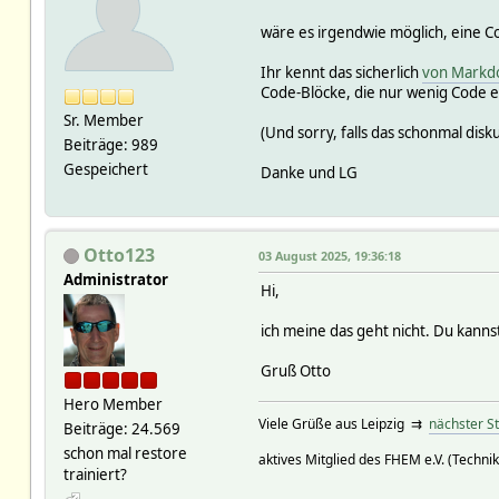
wäre es irgendwie möglich, eine C
Ihr kennt das sicherlich
von Markd
Code-Blöcke, die nur wenig Code en
Sr. Member
(Und sorry, falls das schonmal disk
Beiträge: 989
Gespeichert
Danke und LG
Otto123
03 August 2025, 19:36:18
Administrator
Hi,
ich meine das geht nicht. Du kannst 
Gruß Otto
Hero Member
Viele Grüße aus Leipzig ⇉
nächster S
Beiträge: 24.569
schon mal restore
aktives Mitglied des FHEM e.V. (Technik
trainiert?