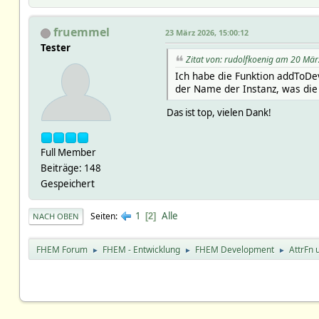
fruemmel
23 März 2026, 15:00:12
Tester
Zitat von: rudolfkoenig am 20 Mär
Ich habe die Funktion addToDevA
der Name der Instanz, was di
Das ist top, vielen Dank!
Full Member
Beiträge: 148
Gespeichert
1
Alle
Seiten
2
NACH OBEN
FHEM Forum
FHEM - Entwicklung
FHEM Development
AttrFn 
►
►
►