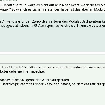
 userattr verteilt, wäre es nicht auf wünschenswert, wenn dieses Mo
yntax)? So wie ich es bisher verstanden habe, ist das aber im Modul
der Anwendung für den Zweck des "verteilenden Moduls". Und zweitens kan
ribut gesetzt haben. In 95_Alarm.pm mache ich das z.B., um die Liste all
List ("offizielle" Schnittstelle, um ein userattr hinzuzufuegen) mit eine
tributes uebernehmen moechte.
, dann wird die dazugehoerige AttrFn aufgerufen.
aetzlich pruefen: das ist der Name der Instanz, bei dem das Attribut ge