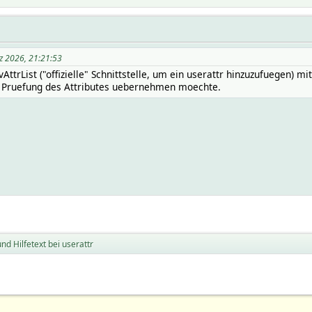
z 2026, 21:21:53
ttrList ("offizielle" Schnittstelle, um ein userattr hinzuzufuegen) m
e Pruefung des Attributes uebernehmen moechte.
und Hilfetext bei userattr