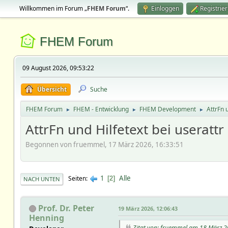
Willkommen im Forum „
FHEM Forum
“.
Einloggen
Registrie
FHEM Forum
09 August 2026, 09:53:22
Übersicht
Suche
FHEM Forum
FHEM - Entwicklung
FHEM Development
AttrFn 
►
►
►
AttrFn und Hilfetext bei userattr
Begonnen von fruemmel, 17 März 2026, 16:33:51
1
Alle
Seiten
2
NACH UNTEN
Prof. Dr. Peter
19 März 2026, 12:06:43
Henning
Zitat von: fruemmel am 18 März 2