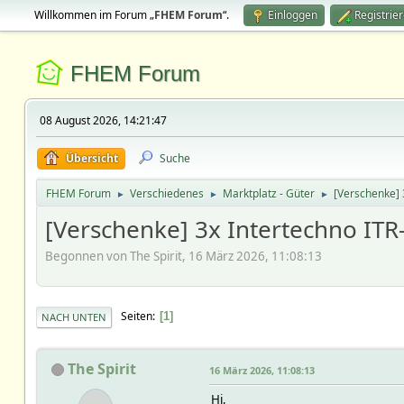
Willkommen im Forum „
FHEM Forum
“.
Einloggen
Registrie
FHEM Forum
08 August 2026, 14:21:47
Übersicht
Suche
FHEM Forum
Verschiedenes
Marktplatz - Güter
[Verschenke] 
►
►
►
[Verschenke] 3x Intertechno ITR
Begonnen von The Spirit, 16 März 2026, 11:08:13
Seiten
1
NACH UNTEN
The Spirit
16 März 2026, 11:08:13
Hi,