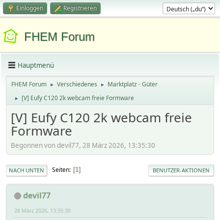
Einloggen
Registrieren
FHEM Forum
Hauptmenü
FHEM Forum
Verschiedenes
Marktplatz - Güter
►
►
[V] Eufy C120 2k webcam freie Formware
►
[V] Eufy C120 2k webcam freie
Formware
Begonnen von devil77, 28 März 2026, 13:35:30
Seiten
1
NACH UNTEN
BENUTZER-AKTIONEN
devil77
28 März 2026, 13:35:30