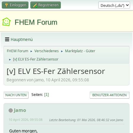
Einloggen
Registrieren
FHEM Forum
Hauptmenü
FHEM Forum
Verschiedenes
Marktplatz - Güter
►
►
[v] ELV ES-Fer Zählersensor
►
[v] ELV ES-Fer Zählersensor
Begonnen von Jamo, 10 April 2026, 09:55:08
Seiten
1
NACH UNTEN
BENUTZER-AKTIONEN
Jamo
10 April 2026, 09:55:08
Letzte Bearbeitung
: 01 Mai 2026, 08:46:32 von Jamo
Guten morgen,