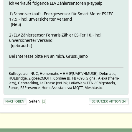
ich verkaufe folgende ELV Zählersensoren (Paypal):
1) Schon verkauft - Energiesensor für Smart Meter ES-IEC
17,5,- incl. unversicherter Versand
(Neu)
2) ELV Zählersensor Ferraris-Zähler ES-Fer 10,- incl.
unversicherter Versand
(gebraucht)
Bei Interesse bitte PN an mich. Gruss, Jamo
Bullseye auf iNUC, Homematic + HMIP(UART/HMUSB), Debmatic,
HUEBridge, Zigbee2MQTT, Conbee III, FB7690, Signal, Alexa (fhem-
lazy), Geotracking, LaCrosse JeeLink, LoRaWan (TTN / Chirpstack),
Sonos, ESPresence, HomeAssistant via MQTT, Meshtastic
Seiten
1
NACH OBEN
BENUTZER-AKTIONEN