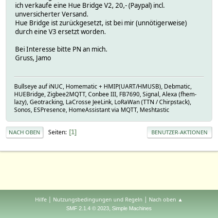
ich verkaufe eine Hue Bridge V2, 20,- (Paypal) incl.
unversicherter Versand.
Hue Bridge ist zurückgesetzt, ist bei mir (unnötigerweise)
durch eine V3 ersetzt worden.
Bei Interesse bitte PN an mich.
Gruss, Jamo
Bullseye auf iNUC, Homematic + HMIP(UART/HMUSB), Debmatic,
HUEBridge, Zigbee2MQTT, Conbee III, FB7690, Signal, Alexa (fhem-
lazy), Geotracking, LaCrosse JeeLink, LoRaWan (TTN / Chirpstack),
Sonos, ESPresence, HomeAssistant via MQTT, Meshtastic
Seiten
1
NACH OBEN
BENUTZER-AKTIONEN
|
|
Hilfe
Nutzungsbedingungen und Regeln
Nach oben ▲
,
SMF 2.1.4 © 2023
Simple Machines