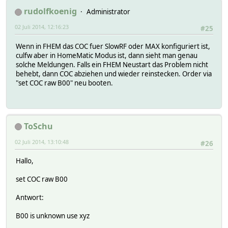
rudolfkoenig
Administrator
02 Juli 2014, 12:16:23
#25
Wenn in FHEM das COC fuer SlowRF oder MAX konfiguriert ist,
culfw aber in HomeMatic Modus ist, dann sieht man genau
solche Meldungen. Falls ein FHEM Neustart das Problem nicht
behebt, dann COC abziehen und wieder reinstecken. Order via
"set COC raw B00" neu booten.
ToSchu
02 Juli 2014, 13:10:48
#26
Hallo,
set COC raw B00
Antwort:
B00 is unknown use xyz