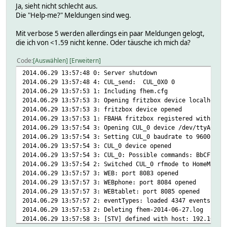
2014.06.28 21:22:44 5: CUL/RAW: /A0C1684702705BD00000000F
Ja, sieht nicht schlecht aus.
Die "Help-me?" Meldungen sind weg.
2014.06.28 21:22:44 4: CUL_Parse: CUL_0 A 0C 16 8470 2705
2014.06.28 21:22:44 5: CUL_0 dispatch A0C1684702705BD0000
Mit verbose 5 werden allerdings ein paar Meldungen gelogt,
2014.06.28 21:22:49 5: CUL/RAW: /A0F1E861025554C0000000A2
die ich von <1.59 nicht kenne. Oder täusche ich mich da?
2014.06.28 21:22:49 4: CUL_Parse: CUL_0 A 0F 1E 8610 2555
Code
Auswählen
Erweitern
2014.06.28 21:22:49 5: CUL_0 dispatch A0F1E861025554C0000
2014.06.29 13:57:48 0: Server shutdown
2014.06.28 21:22:58 5: CUL/RAW: /A0FED861025542F0000000A2
2014.06.29 13:57:48 4: CUL_send: CUL_0X0 0
2014.06.29 13:57:53 1: Including fhem.cfg
2014.06.28 21:22:58 4: CUL_Parse: CUL_0 A 0F ED 8610 2554
2014.06.29 13:57:53 3: Opening fritzbox device localhost:
2014.06.28 21:22:58 5: CUL_0 dispatch A0FED861025542F0000
2014.06.29 13:57:53 3: fritzbox device opened
2014.06.28 21:23:10 5: CUL/RAW: /A0FBA86102555220000000A2
2014.06.29 13:57:53 1: FBAHA fritzbox registered with han
2014.06.29 13:57:54 3: Opening CUL_0 device /dev/ttyACM0
2014.06.28 21:23:10 4: CUL_Parse: CUL_0 A 0F BA 8610 2555
2014.06.29 13:57:54 3: Setting CUL_0 baudrate to 9600
2014.06.28 21:23:10 5: CUL_0 dispatch A0FBA86102555220000
2014.06.29 13:57:54 3: CUL_0 device opened
2014.06.28 21:24:20 5: CUL/RAW: /A0F1F861025540F0000000AA
2014.06.29 13:57:54 3: CUL_0: Possible commands: BbCFiAZE
2014.06.29 13:57:54 2: Switched CUL_0 rfmode to HomeMatic
2014.06.28 21:24:20 4: CUL_Parse: CUL_0 A 0F 1F 8610 2554
2014.06.29 13:57:57 3: WEB: port 8083 opened
2014.06.28 21:24:20 5: CUL_0 dispatch A0F1F861025540F0000
2014.06.29 13:57:57 3: WEBphone: port 8084 opened
2014.06.28 21:24:24 5: CUL/RAW: /A0F1486102554600000000AA
2014.06.29 13:57:57 3: WEBtablet: port 8085 opened
2014.06.29 13:57:57 2: eventTypes: loaded 4347 events fro
2014.06.28 21:24:24 4: CUL_Parse: CUL_0 A 0F 14 8610 2554
2014.06.29 13:57:53 2: Deleting fhem-2014-06-27.log
2014.06.28 21:24:24 5: CUL_0 dispatch A0F1486102554600000
2014.06.29 13:57:58 3: [STV] defined with host: 192.168.1
2014.06.28 21:24:29 5: CUL/RAW: /A0C17865A2705BD000000A8F