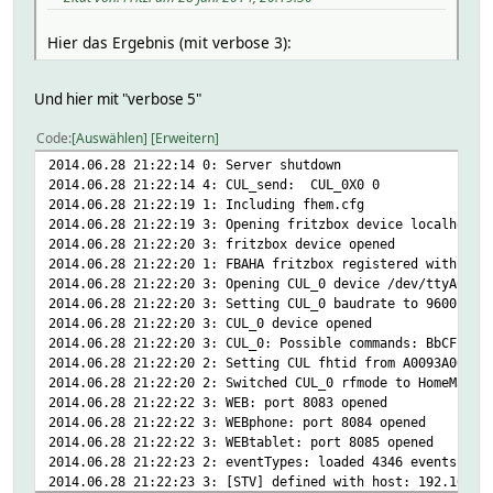
Hier das Ergebnis (mit verbose 3):
Und hier mit "verbose 5"
Code
Auswählen
Erweitern
2014.06.28 21:22:14 0: Server shutdown
2014.06.28 21:22:14 4: CUL_send: CUL_0X0 0
2014.06.28 21:22:19 1: Including fhem.cfg
2014.06.28 21:22:19 3: Opening fritzbox device localhost:
2014.06.28 21:22:20 3: fritzbox device opened
2014.06.28 21:22:20 1: FBAHA fritzbox registered with han
2014.06.28 21:22:20 3: Opening CUL_0 device /dev/ttyACM0
2014.06.28 21:22:20 3: Setting CUL_0 baudrate to 9600
2014.06.28 21:22:20 3: CUL_0 device opened
2014.06.28 21:22:20 3: CUL_0: Possible commands: BbCFiAZE
2014.06.28 21:22:20 2: Setting CUL fhtid from A0093A06F10
2014.06.28 21:22:20 2: Switched CUL_0 rfmode to HomeMatic
2014.06.28 21:22:22 3: WEB: port 8083 opened
2014.06.28 21:22:22 3: WEBphone: port 8084 opened
2014.06.28 21:22:22 3: WEBtablet: port 8085 opened
2014.06.28 21:22:23 2: eventTypes: loaded 4346 events fro
2014.06.28 21:22:23 3: [STV] defined with host: 192.168.1