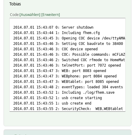
Tobias
2014.06.28 21:27:39 1: Including fhem.cfg
2014.06.28 21:27:39 3: Opening fritzbox device localhost:
Code
Auswählen
Erweitern
2014.06.28 21:27:39 3: fritzbox device opened
2014.06.28 21:27:39 1: FBAHA fritzbox registered with han
2014.06.28 21:27:39 3: Opening CUL_0 device /dev/ttyACM0
2014.07.01 15:43:07 0: Server shutdown
2014.06.28 21:27:40 3: Setting CUL_0 baudrate to 9600
2014.07.01 15:43:44 1: Including fhem.cfg
2014.06.28 21:27:40 3: CUL_0 device opened
2014.07.01 15:43:45 3: Opening COC device /dev/ttyAMA0
2014.06.28 21:27:40 3: CUL_0: Possible commands: BbCFiAZE
2014.07.01 15:43:46 3: Setting COC baudrate to 38400
2014.06.28 21:27:40 2: Setting CUL fhtid from A0056A0079A
2014.07.01 15:43:46 3: COC device opened
2014.06.28 21:27:40 2: Switched CUL_0 rfmode to HomeMatic
2014.07.01 15:43:46 3: COC: Possible commands: mCFiAZOGMK
2014.06.28 21:27:42 3: WEB: port 8083 opened
2014.07.01 15:43:46 2: Switched COC rfmode to HomeMatic
2014.06.28 21:27:42 3: WEBphone: port 8084 opened
2014.07.01 15:43:46 3: telnetPort: port 7072 opened
2014.06.28 21:27:42 3: WEBtablet: port 8085 opened
2014.07.01 15:43:47 3: WEB: port 8083 opened
2014.06.28 21:27:43 2: eventTypes: loaded 4346 events fro
2014.07.01 15:43:47 3: WEBphone: port 8084 opened
2014.06.28 21:27:43 3: [STV] defined with host: 192.168.1
2014.07.01 15:43:47 3: WEBtablet: port 8085 opened
2014.06.28 21:27:45 3: Stehlampe_links_1: I/O device is b
2014.07.01 15:43:48 2: eventTypes: loaded 384 events from
2014.06.28 21:27:45 3: Stehlampe_links_2: I/O device is b
2014.07.01 15:43:52 1: Including ./log/fhem.save
2014.06.28 21:27:45 3: Stehlampe_links_3: I/O device is b
2014.07.01 15:43:52 1: usb create starting
2014.06.28 21:27:45 3: Stehlampe_links: I/O device is bri
2014.07.01 15:43:55 1: usb create end
2014.06.28 21:27:51 1: Including ./log/fhem.save
2014.07.01 15:43:55 2: SecurityCheck: WEB,WEBtablet has n
2014.06.28 21:27:53 0: Server started with 88 defined ent
2014.07.01 15:43:55 0: Server started with 42 defined ent
2014.06.28 21:27:53 5: CUL/RAW: /A0056
2014.07.01 15:43:56 3: Device Badezimmer_RT added to Acti
A0079
2014.07.01 15:43:56 3: Device Balkontuer added to ActionD
A2E20861025540F0000000AA8F10F00A124A20286102554600000000A
2014.07.01 15:43:56 3: Device Haustuer added to ActionDet