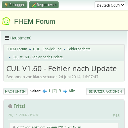
Einloggen
Registrieren
FHEM Forum
Hauptmenü
FHEM Forum
CUL - Entwicklung
Fehlerberichte
►
►
CUL V1.60 - Fehler nach Update
►
CUL V1.60 - Fehler nach Update
Begonnen von klaus.schauer, 24 Juni 2014, 16:07:47
1
3
Alle
Seiten
2
NACH UNTEN
BENUTZER-AKTIONEN
Fritzi
28 Juni 2014, 21:32:01
#15
Zitat von: Fritzi am 28 Juni 2014, 20:19:30