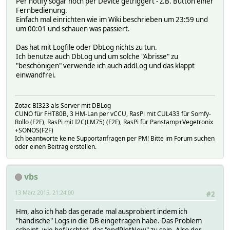
Per notify sogar noch per Device getriggert - z.B. Button einer
Fernbedienung.
Einfach mal einrichten wie im Wiki beschrieben um 23:59 und
um 00:01 und schauen was passiert.
Das hat mit Logfile oder DbLog nichts zu tun.
Ich benutze auch DbLog und um solche "Abrisse" zu
"beschönigen" verwende ich auch addLog und das klappt
einwandfrei.
Zotac BI323 als Server mit DBLog
CUNO für FHT80B, 3 HM-Lan per vCCU, RasPi mit CUL433 für Somfy-
Rollo (F2F), RasPi mit I2C(LM75) (F2F), RasPi für Panstamp+Vegetronix
+SONOS(F2F)
Ich beantworte keine Supportanfragen per PM! Bitte im Forum suchen
oder einen Beitrag erstellen.
vbs
13 März 2015, 21:24:00
#2
Hm, also ich hab das gerade mal ausprobiert indem ich
"händische" Logs in die DB eingetragen habe. Das Problem