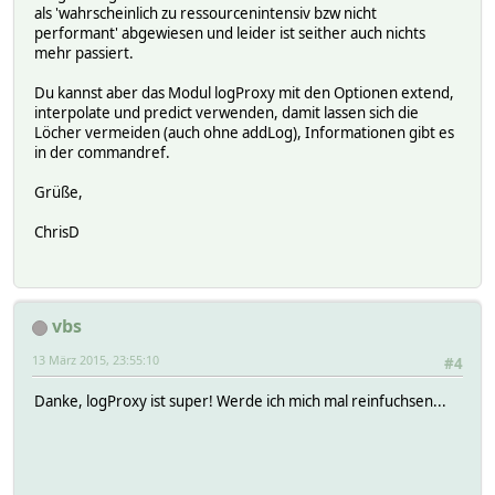
als 'wahrscheinlich zu ressourcenintensiv bzw nicht
performant' abgewiesen und leider ist seither auch nichts
mehr passiert.
Du kannst aber das Modul logProxy mit den Optionen extend,
interpolate und predict verwenden, damit lassen sich die
Löcher vermeiden (auch ohne addLog), Informationen gibt es
in der commandref.
Grüße,
ChrisD
vbs
13 März 2015, 23:55:10
#4
Danke, logProxy ist super! Werde ich mich mal reinfuchsen...