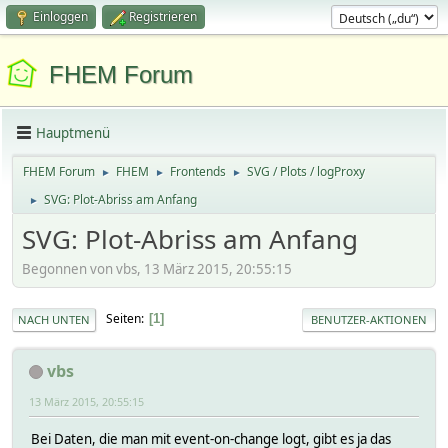
Einloggen
Registrieren
FHEM Forum
Hauptmenü
FHEM Forum
FHEM
Frontends
SVG / Plots / logProxy
►
►
►
SVG: Plot-Abriss am Anfang
►
SVG: Plot-Abriss am Anfang
Begonnen von vbs, 13 März 2015, 20:55:15
Seiten
1
NACH UNTEN
BENUTZER-AKTIONEN
vbs
13 März 2015, 20:55:15
Bei Daten, die man mit event-on-change logt, gibt es ja das