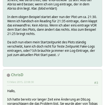
scheint, wie befürchtet, das "endPlotNow" zu sein. Also der
Abriss wird besser, wenn ich ein Log eintrage, der in dem
Abriss drin liegt. Klar. (blöd erklärt)
In dem obigen Beispiel startet aber nun der Plot um ca. 21:30.
Wenn ich händisch ein Reading für 21:35 eintrage, dann klappt
das einwandfrei. Kein Abriss. Wenn ich aber eins eintrage VOR
dem Start des Plots, dann ändert das nichts. Also zum Beispiel
21:25 bringt nichts.
Da sich nun eben mein Startzeitpunkt des Plots ständig
verschiebt, kann ich doch nicht für feste Zeitpunkt Fake-Logs
eintragen, oder? Ich bräuchte ja immer ein Log-Eintrage, der
just zum aktuellen Plot-Start passt. :/
ChrisD
13 März 2015, 22:08:30
#3
Hallo,
Ich hatte bereits vor langer Zeit eine Änderung an DbLog
vorgeschlagen die das Problem löst. Sie wurde aber von Tobias