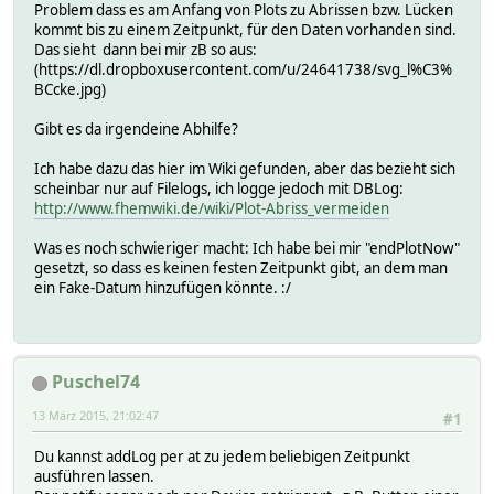
Problem dass es am Anfang von Plots zu Abrissen bzw. Lücken
kommt bis zu einem Zeitpunkt, für den Daten vorhanden sind.
Das sieht dann bei mir zB so aus:
(https://dl.dropboxusercontent.com/u/24641738/svg_l%C3%
BCcke.jpg)
Gibt es da irgendeine Abhilfe?
Ich habe dazu das hier im Wiki gefunden, aber das bezieht sich
scheinbar nur auf Filelogs, ich logge jedoch mit DBLog:
http://www.fhemwiki.de/wiki/Plot-Abriss_vermeiden
Was es noch schwieriger macht: Ich habe bei mir "endPlotNow"
gesetzt, so dass es keinen festen Zeitpunkt gibt, an dem man
ein Fake-Datum hinzufügen könnte. :/
Puschel74
13 März 2015, 21:02:47
#1
Du kannst addLog per at zu jedem beliebigen Zeitpunkt
ausführen lassen.