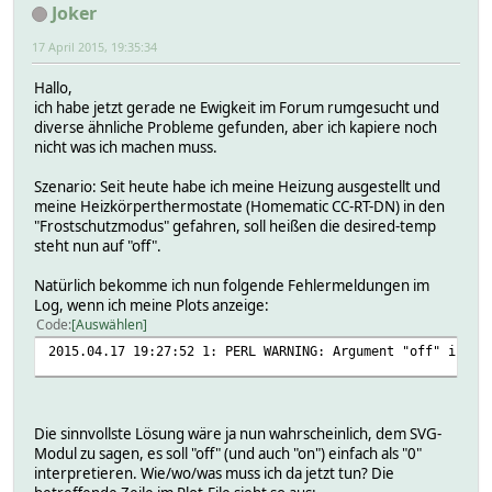
Joker
17 April 2015, 19:35:34
Hallo,
ich habe jetzt gerade ne Ewigkeit im Forum rumgesucht und
diverse ähnliche Probleme gefunden, aber ich kapiere noch
nicht was ich machen muss.
Szenario: Seit heute habe ich meine Heizung ausgestellt und
meine Heizkörperthermostate (Homematic CC-RT-DN) in den
"Frostschutzmodus" gefahren, soll heißen die desired-temp
steht nun auf "off".
Natürlich bekomme ich nun folgende Fehlermeldungen im
Log, wenn ich meine Plots anzeige:
Code
Auswählen
2015.04.17 19:27:52 1: PERL WARNING: Argument "off" isn't
Die sinnvollste Lösung wäre ja nun wahrscheinlich, dem SVG-
Modul zu sagen, es soll "off" (und auch "on") einfach als "0"
interpretieren. Wie/wo/was muss ich da jetzt tun? Die