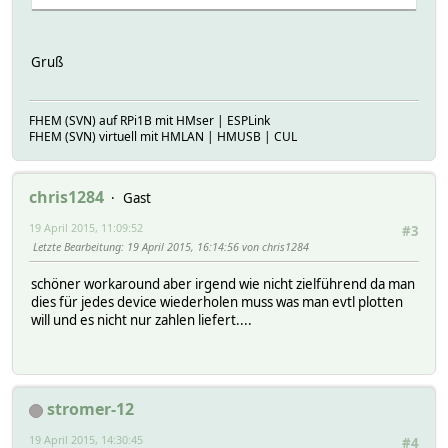
Gruß
FHEM (SVN) auf RPi1B mit HMser | ESPLink
FHEM (SVN) virtuell mit HMLAN | HMUSB | CUL
chris1284
Gast
19 April 2015, 11:09:52
#3
Letzte Bearbeitung
: 19 April 2015, 16:14:56 von chris1284
schöner workaround aber irgend wie nicht zielführend da man
dies für jedes device wiederholen muss was man evtl plotten
will und es nicht nur zahlen liefert....
stromer-12
19 April 2015, 14:30:45
#4