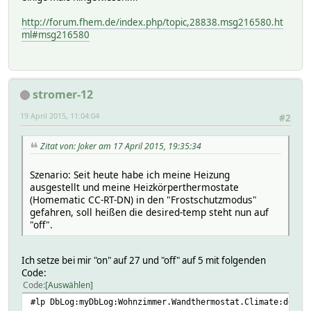
http://forum.fhem.de/index.php/topic,28838.msg216580.ht
ml#msg216580
stromer-12
19 April 2015, 11:04:04
#2
Zitat von: Joker am 17 April 2015, 19:35:34
Szenario: Seit heute habe ich meine Heizung
ausgestellt und meine Heizkörperthermostate
(Homematic CC-RT-DN) in den "Frostschutzmodus"
gefahren, soll heißen die desired-temp steht nun auf
"off".
Ich setze bei mir "on" auf 27 und "off" auf 5 mit folgenden
Code:
Code
Auswählen
#lp DbLog:myDbLog:Wohnzimmer.Wandthermostat.Climate:desir