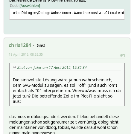
betreffende Zeile im Plot-File sieht so aus:
Code
Auswählen
#lp DbLog:myDbLog:Wohnzimmer.Wandthermostat.Climate:desir
chris1284
Gast
18 April 2015, 08:53:35
#1
Zitat von: Joker am 17 April 2015, 19:35:34
Die sinnvollste Lösung wäre ja nun wahrscheinlich,
dem SVG-Modul zu sagen, es soll "off" (und auch "on")
einfach als "0" interpretieren. Wie/wo/was muss ich da
jetzt tun? Die betreffende Zeile im Plot-File sieht so
aus:
das muss in dblog geändert werden. filelog behandelt diese
meldungen schon seit geraumer zeit vernüntig, dblog nicht.
der maintainer von dblog, tobias, wurde darauf wohl schon
einige male hingewiesen....