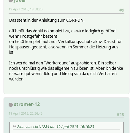
19 April 2015, 18:38:20
#9
Das steht in der Anleitung zum CC-RT-DN.
off heißt das Ventil is komplett zu, es wird lediglich geöffnet
wenn Frostgefahr besteht
on heißt komplett auf, nur Verkalkungsschutz aktiv. Das ist für
Heizpausen gedacht, also wenn im Sommer die Heizung aus
ist.
Ich werde mal den "Workaround" ausprobieren. Bin selber
noch unschlüssig wie das allgemein zu lösen ist. Aber ich denke
es wäre gut wenn dblog und filelog sich da gleich Verhalten
würden.
stromer-12
19 April 2015, 22:36:45
#10
Zitat von: chris1284 am 19 April 2015, 16:10:23