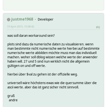
justme1968
Developer
19 April 2015, 15:08:42
#6
was soll daran workaround sein?
plots sind dazu da numerische daten zu visualisieren. wenn
man bestimmte nicht numerische werte hierbei auf bestimmte
numerische werte abbilden möchte muss man das individuell
machen. woher soll dblog wissen welche werte der anwender
haben will. 27 und 5 sind nun wirklich nicht die allgemein
gültigen on und off werte.
hierbei über $val zu gehen ist der offizielle weg.
universell wäre höchstens ewas wie die quersumme über die
ascii werte. aber das ist ganz sicher nicht sinnvoll.
gruß
andre