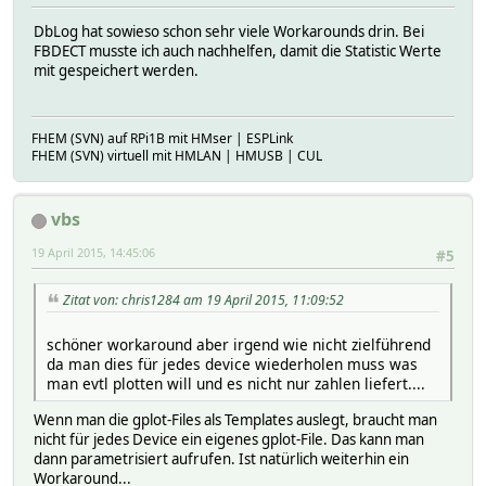
DbLog hat sowieso schon sehr viele Workarounds drin. Bei
FBDECT musste ich auch nachhelfen, damit die Statistic Werte
mit gespeichert werden.
FHEM (SVN) auf RPi1B mit HMser | ESPLink
FHEM (SVN) virtuell mit HMLAN | HMUSB | CUL
vbs
19 April 2015, 14:45:06
#5
Zitat von: chris1284 am 19 April 2015, 11:09:52
schöner workaround aber irgend wie nicht zielführend
da man dies für jedes device wiederholen muss was
man evtl plotten will und es nicht nur zahlen liefert....
Wenn man die gplot-Files als Templates auslegt, braucht man
nicht für jedes Device ein eigenes gplot-File. Das kann man
dann parametrisiert aufrufen. Ist natürlich weiterhin ein
Workaround...