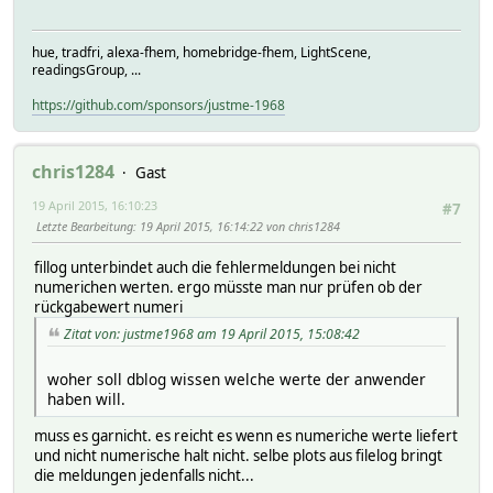
hue, tradfri, alexa-fhem, homebridge-fhem, LightScene,
readingsGroup, ...
https://github.com/sponsors/justme-1968
chris1284
Gast
19 April 2015, 16:10:23
#7
Letzte Bearbeitung
: 19 April 2015, 16:14:22 von chris1284
fillog unterbindet auch die fehlermeldungen bei nicht
numerichen werten. ergo müsste man nur prüfen ob der
rückgabewert numeri
Zitat von: justme1968 am 19 April 2015, 15:08:42
woher soll dblog wissen welche werte der anwender
haben will.
muss es garnicht. es reicht es wenn es numeriche werte liefert
und nicht numerische halt nicht. selbe plots aus filelog bringt
die meldungen jedenfalls nicht...