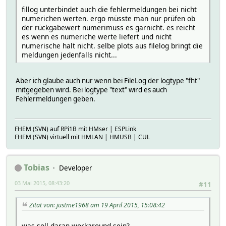
fillog unterbindet auch die fehlermeldungen bei nicht
numerichen werten. ergo müsste man nur prüfen ob
der rückgabewert numerimuss es garnicht. es reicht
es wenn es numeriche werte liefert und nicht
numerische halt nicht. selbe plots aus filelog bringt die
meldungen jedenfalls nicht...
Aber ich glaube auch nur wenn bei FileLog der logtype "fht"
mitgegeben wird. Bei logtype "text" wird es auch
Fehlermeldungen geben.
FHEM (SVN) auf RPi1B mit HMser | ESPLink
FHEM (SVN) virtuell mit HMLAN | HMUSB | CUL
Tobias
Developer
03 Mai 2015, 08:43:20
#11
Zitat von: justme1968 am 19 April 2015, 15:08:42
was soll daran workaround sein?