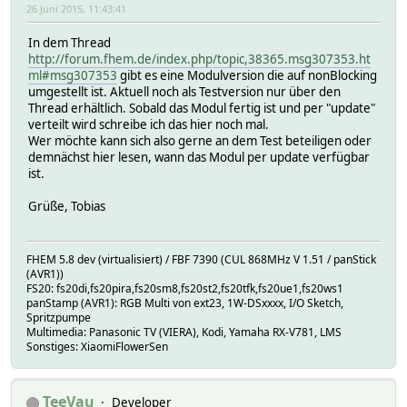
26 Juni 2015, 11:43:41
In dem Thread
http://forum.fhem.de/index.php/topic,38365.msg307353.ht
ml#msg307353
gibt es eine Modulversion die auf nonBlocking
umgestellt ist. Aktuell noch als Testversion nur über den
Thread erhältlich. Sobald das Modul fertig ist und per "update"
verteilt wird schreibe ich das hier noch mal.
Wer möchte kann sich also gerne an dem Test beteiligen oder
demnächst hier lesen, wann das Modul per update verfügbar
ist.
Grüße, Tobias
FHEM 5.8 dev (virtualisiert) / FBF 7390 (CUL 868MHz V 1.51 / panStick
(AVR1))
FS20: fs20di,fs20pira,fs20sm8,fs20st2,fs20tfk,fs20ue1,fs20ws1
panStamp (AVR1): RGB Multi von ext23, 1W-DSxxxx, I/O Sketch,
Spritzpumpe
Multimedia: Panasonic TV (VIERA), Kodi, Yamaha RX-V781, LMS
Sonstiges: XiaomiFlowerSen
TeeVau
Developer