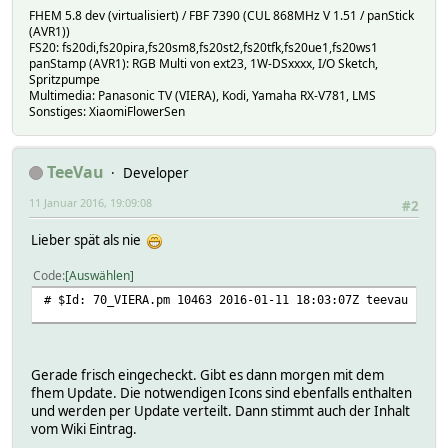
FHEM 5.8 dev (virtualisiert) / FBF 7390 (CUL 868MHz V 1.51 / panStick
(AVR1))
FS20: fs20di,fs20pira,fs20sm8,fs20st2,fs20tfk,fs20ue1,fs20ws1
panStamp (AVR1): RGB Multi von ext23, 1W-DSxxxx, I/O Sketch,
Spritzpumpe
Multimedia: Panasonic TV (VIERA), Kodi, Yamaha RX-V781, LMS
Sonstiges: XiaomiFlowerSen
TeeVau
Developer
11 Januar 2016, 19:09:08
#2
Lieber spät als nie
Code
Auswählen
# $Id: 70_VIERA.pm 10463 2016-01-11 18:03:07Z teevau $
Gerade frisch eingecheckt. Gibt es dann morgen mit dem
fhem Update. Die notwendigen Icons sind ebenfalls enthalten
und werden per Update verteilt. Dann stimmt auch der Inhalt
vom Wiki Eintrag.