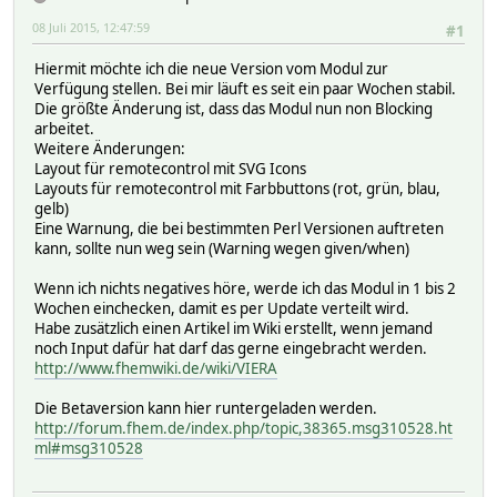
08 Juli 2015, 12:47:59
#1
Hiermit möchte ich die neue Version vom Modul zur
Verfügung stellen. Bei mir läuft es seit ein paar Wochen stabil.
Die größte Änderung ist, dass das Modul nun non Blocking
arbeitet.
Weitere Änderungen:
Layout für remotecontrol mit SVG Icons
Layouts für remotecontrol mit Farbbuttons (rot, grün, blau,
gelb)
Eine Warnung, die bei bestimmten Perl Versionen auftreten
kann, sollte nun weg sein (Warning wegen given/when)
Wenn ich nichts negatives höre, werde ich das Modul in 1 bis 2
Wochen einchecken, damit es per Update verteilt wird.
Habe zusätzlich einen Artikel im Wiki erstellt, wenn jemand
noch Input dafür hat darf das gerne eingebracht werden.
http://www.fhemwiki.de/wiki/VIERA
Die Betaversion kann hier runtergeladen werden.
http://forum.fhem.de/index.php/topic,38365.msg310528.ht
ml#msg310528