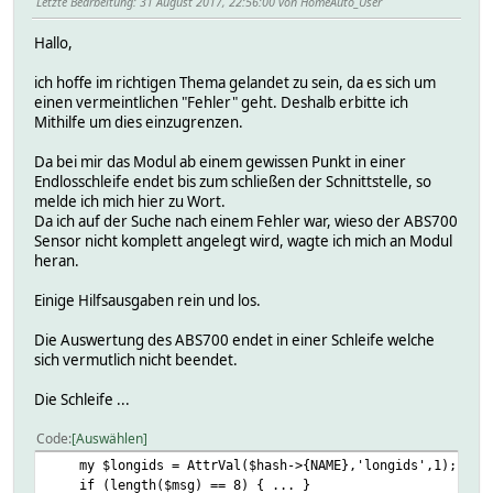
Letzte Bearbeitung
: 31 August 2017, 22:56:00 von HomeAuto_User
Hallo,
ich hoffe im richtigen Thema gelandet zu sein, da es sich um
einen vermeintlichen "Fehler" geht. Deshalb erbitte ich
Mithilfe um dies einzugrenzen.
Da bei mir das Modul ab einem gewissen Punkt in einer
Endlosschleife endet bis zum schließen der Schnittstelle, so
melde ich mich hier zu Wort.
Da ich auf der Suche nach einem Fehler war, wieso der ABS700
Sensor nicht komplett angelegt wird, wagte ich mich an Modul
heran.
Einige Hilfsausgaben rein und los.
Die Auswertung des ABS700 endet in einer Schleife welche
sich vermutlich nicht beendet.
Die Schleife ...
Code
Auswählen
my $longids = AttrVal($hash->{NAME},'longids',1);
if (length($msg) == 8) { ... }