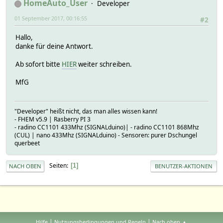
HomeAuto_User
Developer
01 September 2017, 00:16:55
#2
Hallo,
danke für deine Antwort.
Ab sofort bitte
HIER
weiter schreiben.
MfG
"Developer" heißt nicht, das man alles wissen kann!
- FHEM v5.9 | Rasberry PI 3
- radino CC1101 433Mhz (SIGNALduino)| - radino CC1101 868Mhz
(CUL) | nano 433Mhz (SIGNALduino) - Sensoren: purer Dschungel
querbeet
Seiten
1
NACH OBEN
BENUTZER-AKTIONEN
|
|
Hilfe
Nutzungsbedingungen und Regeln
Nach oben ▲