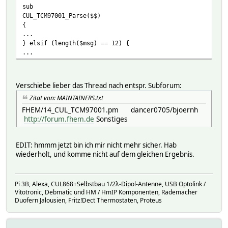
sub
CUL_TCM97001_Parse($$)
{
...
} elsif (length($msg) == 12) {
...
Verschiebe lieber das Thread nach entspr. Subforum:
Zitat von: MAINTAINERS.txt
FHEM/14_CUL_TCM97001.pm dancer0705/bjoernh
http://forum.fhem.de
Sonstiges
EDIT: hmmm jetzt bin ich mir nicht mehr sicher. Hab
wiederholt, und komme nicht auf dem gleichen Ergebnis.
Pi 3B, Alexa, CUL868+Selbstbau 1/2λ-Dipol-Antenne, USB Optolink /
Vitotronic, Debmatic und HM / HmIP Komponenten, Rademacher
Duofern Jalousien, Fritz!Dect Thermostaten, Proteus