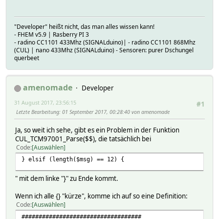
"Developer" heißt nicht, das man alles wissen kann!
- FHEM v5.9 | Rasberry PI 3
- radino CC1101 433Mhz (SIGNALduino)| - radino CC1101 868Mhz
(CUL) | nano 433Mhz (SIGNALduino) - Sensoren: purer Dschungel
querbeet
amenomade
Developer
31 August 2017, 23:56:15
#1
Letzte Bearbeitung
: 01 September 2017, 00:28:40 von amenomade
Ja, so weit ich sehe, gibt es ein Problem in der Funktion
CUL_TCM97001_Parse($$), die tatsächlich bei
Code
Auswählen
} elsif (length($msg) == 12) {
" mit dem linke "}" zu Ende kommt.
Wenn ich alle {} "kürze", komme ich auf so eine Definition:
Code
Auswählen
###################################