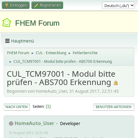
Einloggen
Registrieren
FHEM Forum
Hauptmenü
FHEM Forum
CUL - Entwicklung
Fehlerberichte
►
►
CUL_TCM97001 - Modul bitte prüfen - ABS700 Erkennung
►
CUL_TCM97001 - Modul bitte
prüfen - ABS700 Erkennung
Begonnen von HomeAuto_User, 31 August 2017, 22:51:45
Seiten
1
NACH UNTEN
BENUTZER-AKTIONEN
HomeAuto_User
Developer
31 August 2017, 22:51:45