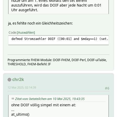
nutze um am 1. eines Monats den set Befehl
auszuführen, wird das DOIF aber jede Nacht um 0:01
Uhr ausgeführt.
ja, es fehlte noch ein Gleichheitszeichen:
Code
Auswählen
defmod Stromzaehler DOIF ([00:01] and $mday==1) (set...)
Programmierte FHEM-Module: DOIF-FHEM, DOIF-Perl, DOIF-uiTable,
THRESHOLD, FHEM-Befehl: IF
chr2k
12 Mai 2025, 02:14:39
#6
Zitat von: betateilchen am 10 Mai 2025, 19:43:35
ohne DOIF völlig simpel mit einem at:
...
at_ultimo()