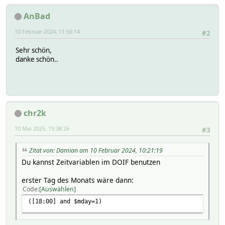
AnBad
10 Februar 2024, 11:56:14
#2
Sehr schön,
danke schön..
chr2k
10 Mai 2025, 15:38:26
#3
Zitat von: Damian am 10 Februar 2024, 10:21:19
Du kannst Zeitvariablen im DOIF benutzen
erster Tag des Monats wäre dann:
Code
Auswählen
([18:00] and $mday=1)