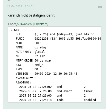
12 Mai 2025, 17:31:01
#8
Kann ich nicht bestätigen, denn:
Code
Auswählen
Erweitern
CFGFN
DEF ([17:26] and $mday==13) (set bla on)
FUUID 68221293-f33f-30f6-dc55-898a7ac693944342
MODEL FHEM
NAME di_mday
NOTIFYDEV global
NR 321112
NTFY_ORDER 50-di_mday
STATE cmd_2
TYPE DOIF
VERSION 29460 2024-12-29 20:25:48
eventCount 6
READINGS:
2025-05-12 17:26:00 cmd 2
2025-05-12 17:26:00 cmd_event timer_1
2025-05-12 17:26:00 cmd_nr 2
2025-05-12 17:25:18 mode enabled
2025-05-12 17:26:00 state cmd_2
2025-05-12 17:26:00 timer_01_c01 13.05.2025 17:2