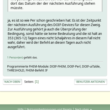
dort das Datum der der nächsten Ausführung stehen
müsste.
ja, es ist so wie Per schon geschrieben hat: Es ist der Zeitpunkt
der nächsten Ausführung des DOIF-Devices für diesen Zweig.
Zur Ausführung gehört ja auch die Überprüfung der
Bedingung, sonst hätte sie keine Bedeutung und die ist halt an
353 (365-12) Tagen eines nicht Schaljahres in diesem Fall nicht
wahr, daher wird der Befehl an diesen Tagen auch nicht
ausgeführt.
1 Person(en)
gefällt das.
Programmierte FHEM-Module: DOIF-FHEM, DOIF-Perl, DOIF-uiTable,
THRESHOLD, FHEM-Befehl: IF
Seiten
1
NACH OBEN
BENUTZER-AKTIONEN
|
|
Hilfe
Nutzungsbedingungen und Regeln
Nach oben ▲