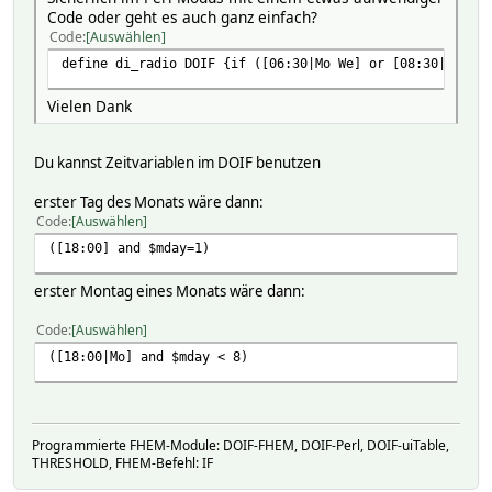
Code oder geht es auch ganz einfach?
Code
Auswählen
define di_radio DOIF {if ([06:30|Mo We] or [08:30|WE]) {
Vielen Dank
Du kannst Zeitvariablen im DOIF benutzen
erster Tag des Monats wäre dann:
Code
Auswählen
([18:00] and $mday=1)
erster Montag eines Monats wäre dann:
Code
Auswählen
([18:00|Mo] and $mday < 8)
Programmierte FHEM-Module: DOIF-FHEM, DOIF-Perl, DOIF-uiTable,
THRESHOLD, FHEM-Befehl: IF