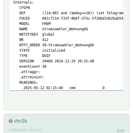
Internals:
CFGFN
DEF ([14:00] and ($mday==28)) (set TelegramBot _msg 
FUUID 681cf214-f33f-8b6f-373c-5f26bd33b2bab54c
MODEL FHEM
NAME Stromzaehler_WohnungOG
NOTIFYDEV global
NR 412
NTFY_ORDER 50-Stromzaehler_WohnungOG
STATE initialized
TYPE DOIF
VERSION 29460 2024-12-29 20:25:48
eventCount 38
.attraggr:
.attrminint:
READINGS:
2025-05-12 02:15:40 cmd 0
2025-05-12 02:15:40 mode enabled
2025-05-12 02:15:40 state initialized
2025-05-12 14:00:02 timer_01_c01 13.05.2025 14:0
Regex:
accu:
chr2k
bar:
barAvg:
13 Mai 2025, 11:27:22
#10
collect: