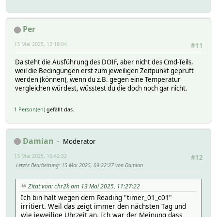
localtime:
0 1747137600
realtime:
Per
0 14:00:00
time:
13 Mai 2025, 12:18:04
#11
0 14:00:00
timeCond:
Da steht die Ausführung des DOIF, aber nicht des Cmd-Teils,
0 0
weil die Bedingungen erst zum jeweiligen Zeitpunkt geprüft
timer:
werden (können), wenn du z.B. gegen eine Temperatur
0 0
vergleichen würdest, wüsstest du die doch noch gar nicht.
timers:
0 0
1 Person(en)
gefällt das.
triggertime:
1747137600:
localtime 1747137600
hash:
Damian
Moderator
uiState:
uiTable:
13 Mai 2025, 16:42:32
#12
Attributes:
Letzte Bearbeitung
: 15 Mai 2025, 09:22:27 von Damian
do always
room Logik
Zitat von: chr2k am 13 Mai 2025, 11:27:22
Ich bin halt wegen dem Reading "timer_01_c01"
irritiert. Weil das zeigt immer den nächsten Tag und
wie jeweilige Uhrzeit an. Ich war der Meinung dass