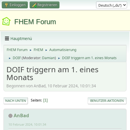
Einloggen
Registrieren
FHEM Forum
Hauptmenü
FHEM Forum
FHEM
Automatisierung
►
►
DOIF
(Moderator:
Damian
)
DOIF triggern am 1. eines Monats
►
►
DOIF triggern am 1. eines
Monats
Begonnen von AnBad, 10 Februar 2024, 10:01:34
Seiten
1
NACH UNTEN
BENUTZER-AKTIONEN
AnBad
10 Februar 2024, 10:01:34