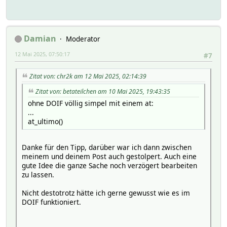
Damian
Moderator
12 Mai 2025, 07:50:17
#7
Zitat von: chr2k am 12 Mai 2025, 02:14:39
Zitat von: betateilchen am 10 Mai 2025, 19:43:35
ohne DOIF völlig simpel mit einem at:
...
at_ultimo()
Danke für den Tipp, darüber war ich dann zwischen
meinem und deinem Post auch gestolpert. Auch eine
gute Idee die ganze Sache noch verzögert bearbeiten
zu lassen.
Nicht destotrotz hätte ich gerne gewusst wie es im
DOIF funktioniert.