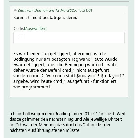
attr:
cmdState:
Zitat von: Damian am 12 Mai 2025, 17:31:01
wait:
Kann ich nicht bestätigen, denn:
waitdel:
condition:
Code
Auswählen
0 ::DOIF_time_once($hash,0,$wday) and ($mday
...
days:
do:
0:
Es wird jeden Tag getriggert, allerdings ist die
0 set TelegramBot _msg Stromzählerstand Wohnung 
Bedingung nur am besagten Tag wahr. Heute wurde
1:
zwar getriggert, aber die Bedingung war nicht wahr,
helper:
daher wurde der Befehl cmd_1 nicht ausgeführt,
NOTIFYDEV global
sondern cmd_2. Wenn ich statt $mday==13 $mday==12
event timer_1
angebe, wird heute cmd_1 ausgeführt - funktioniert,
globalinit 1
wie programmiert.
last_timer 1
sleeptimer -1
triggerDev
triggerEvents:
timer_1
Ich bin halt wegen dem Reading "timer_01_c01" irritiert. Weil
triggerEventsState:
das zeigt immer den nächsten Tag und wie jeweilige Uhrzeit
timer_1
an. Ich war der Meinung dass dort das Datum der der
hmccu:
nächsten Ausführung stehen müsste.
interval:
intervalfunc: