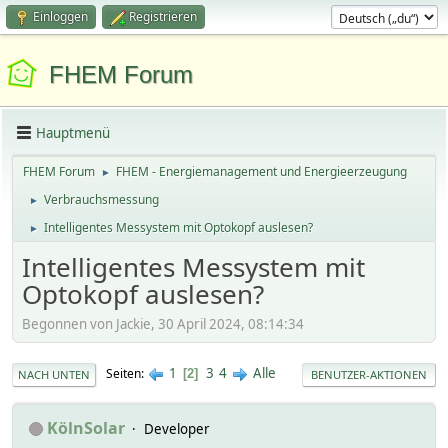
Einloggen
Registrieren
FHEM Forum
Hauptmenü
FHEM Forum
FHEM - Energiemanagement und Energieerzeugung
►
Verbrauchsmessung
►
Intelligentes Messystem mit Optokopf auslesen?
►
Intelligentes Messystem mit
Optokopf auslesen?
Begonnen von Jackie, 30 April 2024, 08:14:34
1
3
4
Alle
Seiten
2
NACH UNTEN
BENUTZER-AKTIONEN
KölnSolar
Developer