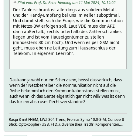
Zitat von: Prof. Dr. Peter Henning am 11 Mai 2024, 10:19:02
Der Zählerschrank ist allerdings aus solidem Metall,
und der Handy-Empfang bei uns im Keller suboptimal.
Und damit stellt sich die Frage, wie die Kommunikation
mit Netze-BW erfolgen soll. Laut VDE muss der APZ
dann außerhalb, rechts unterhalb des Zählerschrankes
liegen und ist vom Hauseigentümer zu stellen
(mindestens 30 cm hoch). Und wenn es per GSM nicht
geht, muss eben ne Leitung zum Hausanschluss der
Telekom. In eigenem Leerrohr.
Das kann ja wohl nur ein Scherz sein, heisst das wirklich, dass
wenn der Netzbetreiber die Kommunikation nicht auf die
Reihe bekommt ich den Kommunikationskanal stellen muss,
auch wenn ich das Ganze eigentlich gar nicht will? Was ist denn
das für ein abstruses Rechtsverständnis?
Raspi 3 mit FHEM, LWZ 304 Trend, Fronius Symo 10.0-3-M, Conbee II
Stick, Optokoppler (USB, FTDI), diverse Ikea Tradfri Komponenten,...