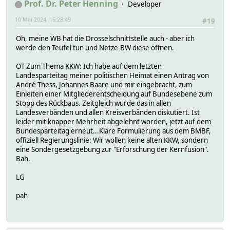
Prof. Dr. Peter Henning
Developer
10 Mai 2024, 16:28:49
#19
Oh, meine WB hat die Drosselschnittstelle auch - aber ich
werde den Teufel tun und Netze-BW diese öffnen.
OT Zum Thema KKW: Ich habe auf dem letzten
Landesparteitag meiner politischen Heimat einen Antrag von
André Thess, Johannes Baare und mir eingebracht, zum
Einleiten einer Mitgliederentscheidung auf Bundesebene zum
Stopp des Rückbaus. Zeitgleich wurde das in allen
Landesverbänden und allen Kreisverbänden diskutiert. Ist
leider mit knapper Mehrheit abgelehnt worden, jetzt auf dem
Bundesparteitag erneut...Klare Formulierung aus dem BMBF,
offiziell Regierungslinie: Wir wollen keine alten KKW, sondern
eine Sondergesetzgebung zur "Erforschung der Kernfusion".
Bah.
LG
pah