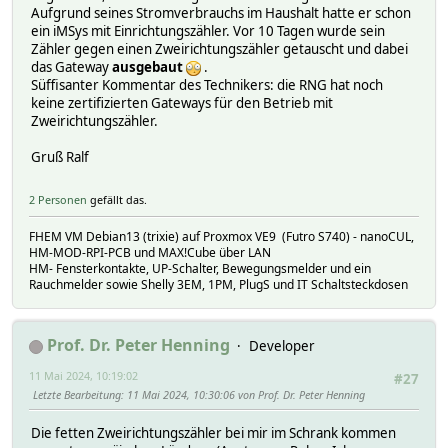
Aufgrund seines Stromverbrauchs im Haushalt hatte er schon
ein iMSys mit Einrichtungszähler. Vor 10 Tagen wurde sein
Zähler gegen einen Zweirichtungszähler getauscht und dabei
das Gateway
ausgebaut
.
Süffisanter Kommentar des Technikers: die RNG hat noch
keine zertifizierten Gateways für den Betrieb mit
Zweirichtungszähler.
Gruß Ralf
2 Personen
gefällt das.
FHEM VM Debian13 (trixie) auf Proxmox VE9 (Futro S740) - nanoCUL,
HM-MOD-RPI-PCB und MAX!Cube über LAN
HM- Fensterkontakte, UP-Schalter, Bewegungsmelder und ein
Rauchmelder sowie Shelly 3EM, 1PM, PlugS und IT Schaltsteckdosen
Prof. Dr. Peter Henning
Developer
11 Mai 2024, 10:19:02
#27
Letzte Bearbeitung
: 11 Mai 2024, 10:30:06 von Prof. Dr. Peter Henning
Die fetten Zweirichtungszähler bei mir im Schrank kommen