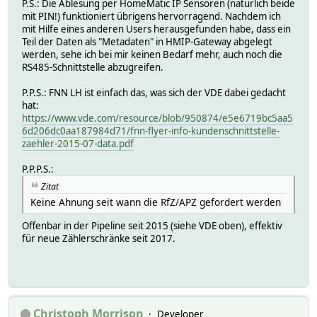
P.S.: Die Ablesung per HomeMatic IP Sensoren (natürlich beide
mit PIN!) funktioniert übrigens hervorragend. Nachdem ich
mit Hilfe eines anderen Users herausgefunden habe, dass ein
Teil der Daten als "Metadaten" in HMIP-Gateway abgelegt
werden, sehe ich bei mir keinen Bedarf mehr, auch noch die
RS485-Schnittstelle abzugreifen.
P.P.S.: FNN LH ist einfach das, was sich der VDE dabei gedacht
hat:
https://www.vde.com/resource/blob/950874/e5e6719bc5aa5
6d206dc0aa187984d71/fnn-flyer-info-kundenschnittstelle-
zaehler-2015-07-data.pdf
P.P.P.S.:
Zitat
Keine Ahnung seit wann die RfZ/APZ gefordert werden
Offenbar in der Pipeline seit 2015 (siehe VDE oben), effektiv
für neue Zählerschränke seit 2017.
Christoph Morrison
Developer