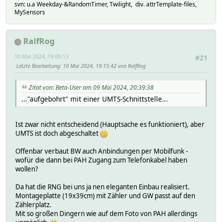
svn: u.a Weekday-&RandomTimer, Twilight, div. attrTemplate-files,
MySensors
RalfRog
10 Mai 2024, 19:05:13
#21
Letzte Bearbeitung
: 10 Mai 2024, 19:15:42 von RalfRog
Zitat von: Beta-User am 09 Mai 2024, 20:39:38
..."aufgebohrt" mit einer UMTS-Schnittstelle...
Ist zwar nicht entscheidend (Hauptsache es funktioniert), aber
UMTS ist doch abgeschaltet
Offenbar verbaut BW auch Anbindungen per Mobilfunk -
wofür die dann bei PAH Zugang zum Telefonkabel haben
wollen?
Da hat die RNG bei uns ja nen eleganten Einbau realisiert.
Montageplatte (19x39cm) mit Zähler und GW passt auf den
Zählerplatz.
Mit so großen Dingern wie auf dem Foto von PAH allerdings