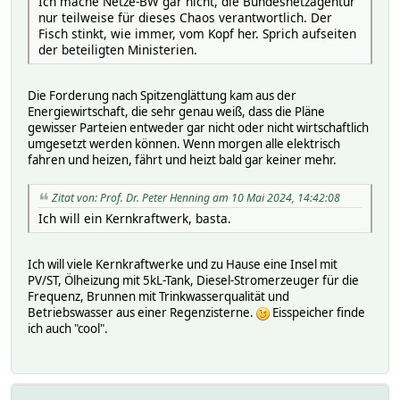
Ich mache Netze-BW gar nicht, die Bundesnetzagentur
nur teilweise für dieses Chaos verantwortlich. Der
Fisch stinkt, wie immer, vom Kopf her. Sprich aufseiten
der beteiligten Ministerien.
Die Forderung nach Spitzenglättung kam aus der
Energiewirtschaft, die sehr genau weiß, dass die Pläne
gewisser Parteien entweder gar nicht oder nicht wirtschaftlich
umgesetzt werden können. Wenn morgen alle elektrisch
fahren und heizen, fährt und heizt bald gar keiner mehr.
Zitat von: Prof. Dr. Peter Henning am 10 Mai 2024, 14:42:08
Ich will ein Kernkraftwerk, basta.
Ich will viele Kernkraftwerke und zu Hause eine Insel mit
PV/ST, Ölheizung mit 5kL-Tank, Diesel-Stromerzeuger für die
Frequenz, Brunnen mit Trinkwasserqualität und
Betriebswasser aus einer Regenzisterne.
Eisspeicher finde
ich auch "cool".