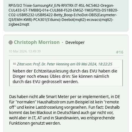
RPi5/3/2 Trixie-SamsungAV_E/N-RFXTRX-IT-RSL-NC5462-Oregon-
CUL433-GT-TMBBQ-01e-CUL868-FS20-EMGZ-1W(GPIO)-DS18B20-
CO2-USBRS232-USBRS422-Betty_Boop-EchoDot-OBIS(Easymeter-
Q3/EMH-KW8)-PCA301(S'duino)-Deebot(mqtt2)-ecovacs(mqtt2)-
zigbee2mqtt
Christoph Morrison
Developer
10 Mai 2024, 13:49:39
#16
Zitat von: Prof. Dr. Peter Henning am 09 Mai 2024, 18:22:25
Neben der Echtzeitauslesung durch das EVU haben die
Dinger noch etwas Übles drin: Sie können nämlich
durch das EVU gedrosselt werden.
Das haben nicht alle Smart Meter per se implementiert, in DE
für "normalen" Haushaltsstrom zum Beispiel ist kein "remote
off" und keine Lastdrosselung vorgesehen. Fun fact: Deshalb
kommt das bei Blackout in Deutschland auch gar nicht vor,
wohl aber in IT, AT und in Skandinavien, wo entsprechende
Funktionen genutzt werden.