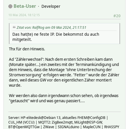
Beta-User
Developer
10 Mai 2024, 18:12:15
#20
Zitat von: RalfRog am 09 Mai 2024, 21:17:51
Das hat(te) ne feste IP. Die bekommst du auch
mitgeteilt.
Thx für den Hinweis.
Ad "Zählerwechsel": Nach dem ersten Schreiben kam dann
(Monate später...) ein zweites mit der Terminankündigung und
dem Hinweis, dass die Montage "ohne Unterbrechung der
Stromversorgung" erfolgen werde. "Fetter" wurde der Zähler
dann, weil dieses GW vor den eigentlichen Zäher montiert
wurde.
Wir werden also dann irgendwann schon sehen, ob irgendwas
"getauscht" wird und was genau passiert....
Server: HP-elitedesk@Debian 13, aktuelles FHEM@ConfigDB |
CUL_HM (VCCU) | MQTT2: ZigBee2mqtt, MiLight@ESP-GW,
BT@OpenMQTTGw | ZWave | SIGNALduino | MapleCUN | RHASSPY