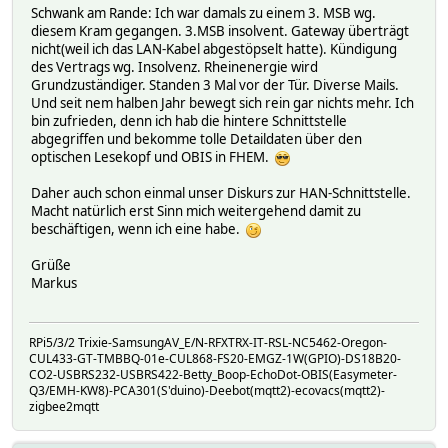
Schwank am Rande: Ich war damals zu einem 3. MSB wg.
diesem Kram gegangen. 3.MSB insolvent. Gateway überträgt
nicht(weil ich das LAN-Kabel abgestöpselt hatte). Kündigung
des Vertrags wg. Insolvenz. Rheinenergie wird
Grundzuständiger. Standen 3 Mal vor der Tür. Diverse Mails.
Und seit nem halben Jahr bewegt sich rein gar nichts mehr. Ich
bin zufrieden, denn ich hab die hintere Schnittstelle
abgegriffen und bekomme tolle Detaildaten über den
optischen Lesekopf und OBIS in FHEM.
Daher auch schon einmal unser Diskurs zur HAN-Schnittstelle.
Macht natürlich erst Sinn mich weitergehend damit zu
beschäftigen, wenn ich eine habe.
Grüße
Markus
RPi5/3/2 Trixie-SamsungAV_E/N-RFXTRX-IT-RSL-NC5462-Oregon-
CUL433-GT-TMBBQ-01e-CUL868-FS20-EMGZ-1W(GPIO)-DS18B20-
CO2-USBRS232-USBRS422-Betty_Boop-EchoDot-OBIS(Easymeter-
Q3/EMH-KW8)-PCA301(S'duino)-Deebot(mqtt2)-ecovacs(mqtt2)-
zigbee2mqtt