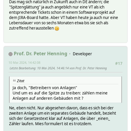
Das mag sich natürlich in Zukunft auch in DE ändern; die
"Spitzenglättung" ja auch angeblich nur eine VT als ich
entsprechende Tickets schon in einem Softwareprojekt auf
dem JIRA-Board hatte. Aber VT haben heute ja auch nur eine
Lebensdauer von so sechs Monaten etwa bis sie sich als
zutreffend herausstellen
Prof. Dr. Peter Henning
Developer
10 Mai 2024, 14:42:08
#17
Letzte Bearbeitung
: 10 Mai 2024, 14:46:14 von Prof. Dr. Peter Henning
Zitat
Ja doch, "Betreibern von Anlagen"
Und um es auf die Spitze zu treiben: zählen meine
Anlagen auf anderen Gebäuden mit ?
Ne, eben nicht. Nur abgesehen davon, dass es sich bei der
zweiten Anlage um ein separates Gebäude handelt, bezieht
sich der Gesetzestext klar auf Anlagen, die über _einen_
Zähler laufen. Mies formuliert ist es trotzdem.