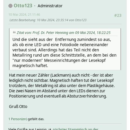
Otto123
Administrator
10 Mai 2024, 21:11:46
#23
Letzte Bearbeitung
: 10 Mai 2024, 23:35:14 von Otto123
Zitat von: Prof. Dr. Peter Henning am 09 Mai 2024, 18:22:25
Und die sieht aus der Entfernung zumindest so aus,
als ob eine LED und eine Fotodiode nebeneinander
verbaut sind. Allerdings hat das Teil nicht den
Metallring rund um diese Schnittstelle, an dem bei den
"nur modernen" Messeinrichtungen der Lesekopf
magnetisch haftet.
Hat mein neuer Zähler (Lackmann) auch nicht - der ist aber
lediglich nicht sichtbar. Magnetisch haften tut der Lesekopf
trotzdem, der Metallring ist also unter dem Plastikgehäuse.
Die zwei Nasen im Abstand unter den LEDs dienen zur
Positionierung und eventuell als Absturzverhinderung.
Gruß Otto
1 Person(en)
gefällt das.
Viele Grüße aus Leipzig ⇉
nächster Stammtisch an der