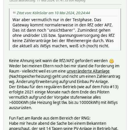
Letzte Bearbeitung
: 11 Mai 2024, 01:41:53 von RalfRog
Zitat von: KölnSolar am 10 Mai 2024, 20:24:44
War aber vermutlich nur in der Testphase. Das
Gateway kommt normalerweise in den RfZ oder APZ.
Das ist dann noch "unsichtbarer". Zumindest gehen
ohne und/oder LSS bzw. Spannungsversorgung des RfZ
keine Zähleranträge bei der Rheinenergie durch. Was
die aktuell als iMSys machen, weiß ich (noch) nicht.
Keine Ahnung seit wann die RfZ/APZ gefordert werden
Weder bei meinen Eltern noch bei mir stand die Forderung im
Raum - vielleicht weil es um eine
unveränderte Altanlage
(Nachtspeicherheizung) geht und nicht um einen Zählerantrag
wg. Änderung/Erweiterung aufgrund Einbau PV-Anlage.
Der Einbau für den regulären Betrieb (wie auf dem Foto #13)
erfolgte 2021 einige Monate nach dem Ende des Piloten
vermutlich aufgrund der Vorgabe stufenweise alles
>6000KWh (die Heizung liegt tlw. bis zu 10000kWh) mit iMSys
auszurüsten.
Fun Fact am Rande aus dem Bereich der RNG:
Habe mir heute abend die Sache bei einem Bekannten
angeschaut, der seit 14 Tagen seine PV-Anlage in Betrieb hat.