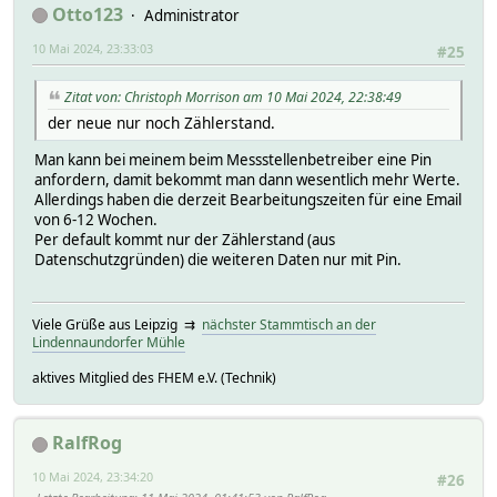
Otto123
Administrator
10 Mai 2024, 23:33:03
#25
Zitat von: Christoph Morrison am 10 Mai 2024, 22:38:49
der neue nur noch Zählerstand.
Man kann bei meinem beim Messstellenbetreiber eine Pin
anfordern, damit bekommt man dann wesentlich mehr Werte.
Allerdings haben die derzeit Bearbeitungszeiten für eine Email
von 6-12 Wochen.
Per default kommt nur der Zählerstand (aus
Datenschutzgründen) die weiteren Daten nur mit Pin.
Viele Grüße aus Leipzig ⇉
nächster Stammtisch an der
Lindennaundorfer Mühle
aktives Mitglied des FHEM e.V. (Technik)
RalfRog
10 Mai 2024, 23:34:20
#26