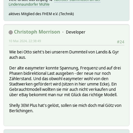
Lindennaundorfer Mühle
aktives Mitglied des FHEM e.V. (Technik)
Christoph Morrison
Developer
10 Mai 2024, 22:38:49
#24
Wie bei Otto sieht's bei unserem Dummteil von Landis & Gyr
auch aus.
Der alte easymeter konnte Spannung, Frequenz und auf drei
Phasen bidirektional Last ausgeben - der neue nur noch
Zählerstand. Und das obwohl easymeter wohl von den
Stadtwerken gefördert wird (sitzen in hier umme Ecke). Ein
Gebrauchtmodell wollten sie mir auch nicht verkaufen und
über eBay bekommt man nur mit Glück das richtige Modell.
Shelly 3EM Plus hat's gelöst, sollen sie mich doch mal Götz von
Berlichingen.