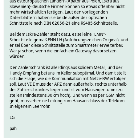
aus osteuropäischen Ländern (Apator aus Polen, Iskra aus
Slowenien)- deutsche Firmen können so etwas offenbar nicht
mehr wirtschaftlich fertigen. Laut den vorliegenden
Datenblättern haben sie beide außer der optischen
Schnittstelle nach DIN 62056-21 eine RS485-Schnittstelle.
Bei dem Iskra-Zähler steht dazu, es sei eine "LMN"-
Schnittstelle gemäß FNN LH (Anführungszeichen Original), und
er sei über diese Schnittstelle zum Smartmeter erweiterbar.
Wär ja schön, wenn die einfach ein Gateway davorsetzen
würden.
Der Zählerschrank ist allerdings aus solidem Metall, und der
Handy-Empfang bei uns im Keller suboptimal. Und damit stellt
sich die Frage, wie die Kommunikation mit Netze-BW erfolgen
soll. Laut VDE muss der APZ dann außerhalb, rechts unterhalb
des Zählerschrankes liegen und ist vom Hauseigentümer zu
stellen (mindestens 30 cm hoch). Und wenn es per GSM nicht
geht, muss eben ne Leitung zum Hausanschluss der Telekom.
In eigenem Leerrohr.
LG
pah