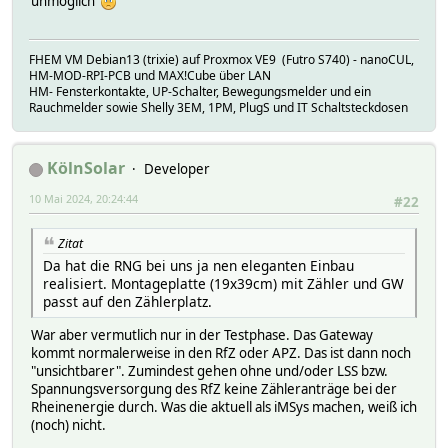
unmöglich
FHEM VM Debian13 (trixie) auf Proxmox VE9 (Futro S740) - nanoCUL,
HM-MOD-RPI-PCB und MAX!Cube über LAN
HM- Fensterkontakte, UP-Schalter, Bewegungsmelder und ein
Rauchmelder sowie Shelly 3EM, 1PM, PlugS und IT Schaltsteckdosen
KölnSolar
Developer
10 Mai 2024, 20:24:44
#22
Zitat
Da hat die RNG bei uns ja nen eleganten Einbau
realisiert. Montageplatte (19x39cm) mit Zähler und GW
passt auf den Zählerplatz.
War aber vermutlich nur in der Testphase. Das Gateway
kommt normalerweise in den RfZ oder APZ. Das ist dann noch
"unsichtbarer". Zumindest gehen ohne und/oder LSS bzw.
Spannungsversorgung des RfZ keine Zähleranträge bei der
Rheinenergie durch. Was die aktuell als iMSys machen, weiß ich
(noch) nicht.