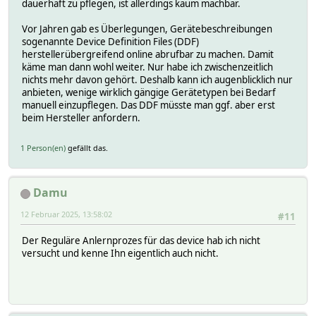
dauerhaft zu pflegen, ist allerdings kaum machbar.
Vor Jahren gab es Überlegungen, Gerätebeschreibungen
sogenannte Device Definition Files (DDF)
herstellerübergreifend online abrufbar zu machen. Damit
käme man dann wohl weiter. Nur habe ich zwischenzeitlich
nichts mehr davon gehört. Deshalb kann ich augenblicklich nur
anbieten, wenige wirklich gängige Gerätetypen bei Bedarf
manuell einzupflegen. Das DDF müsste man ggf. aber erst
beim Hersteller anfordern.
1 Person(en)
gefällt das.
Damu
12 Februar 2025, 13:58:02
#11
Der Reguläre Anlernprozes für das device hab ich nicht
versucht und kenne Ihn eigentlich auch nicht.