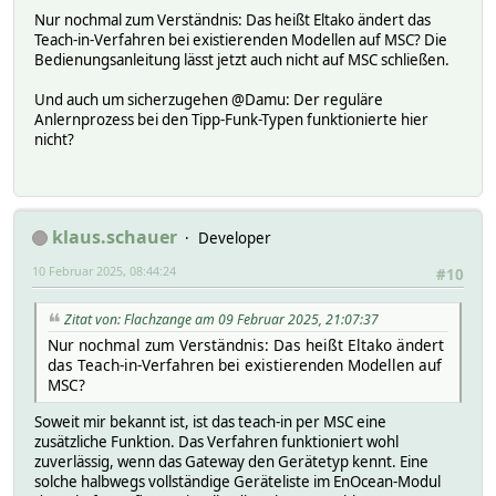
# eventCount 29
Nur nochmal zum Verständnis: Das heißt Eltako ändert das
# OLDREADINGS:
Teach-in-Verfahren bei existierenden Modellen auf MSC? Die
# READINGS:
Bedienungsanleitung lässt jetzt auch nicht auf MSC schließen.
# 2025-02-03 19:44:04 IODev POE_EnOcean_
# 2025-02-03 19:44:36 block unlock
Und auch um sicherzugehen @Damu: Der reguläre
# 2025-02-03 19:44:46 endPosition not_reached
Anlernprozess bei den Tipp-Funk-Typen funktionierte hier
# 2025-02-03 19:44:46 state stop
nicht?
# 2025-02-03 19:44:07 teach 4BS teach-in accept
# helper:
#
setstate EnO_04297ABD stop
setstate EnO_04297ABD 2025-02-03 19:44:04 IODev POE_EnOc
klaus.schauer
Developer
setstate EnO_04297ABD 2025-02-03 19:44:36 block unlock
setstate EnO_04297ABD 2025-02-03 19:44:46 endPosition no
10 Februar 2025, 08:44:24
#10
setstate EnO_04297ABD 2025-02-03 19:44:46 state stop
setstate EnO_04297ABD 2025-02-03 19:44:07 teach 4BS teac
Zitat von: Flachzange am 09 Februar 2025, 21:07:37
Nur nochmal zum Verständnis: Das heißt Eltako ändert
das Teach-in-Verfahren bei existierenden Modellen auf
MSC?
Soweit mir bekannt ist, ist das teach-in per MSC eine
zusätzliche Funktion. Das Verfahren funktioniert wohl
zuverlässig, wenn das Gateway den Gerätetyp kennt. Eine
solche halbwegs vollständige Geräteliste im EnOcean-Modul