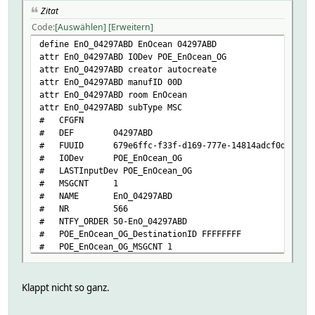
Zitat
Code
Auswählen
Erweitern
define EnO_04297ABD EnOcean 04297ABD
attr EnO_04297ABD IODev POE_EnOcean_OG
attr EnO_04297ABD creator autocreate
attr EnO_04297ABD manufID 00D
attr EnO_04297ABD room EnOcean
attr EnO_04297ABD subType MSC
# CFGFN
# DEF 04297ABD
# FUUID 679e6ffc-f33f-d169-777e-14814adcf0d4422e
# IODev POE_EnOcean_OG
# LASTInputDev POE_EnOcean_OG
# MSGCNT 1
# NAME EnO_04297ABD
# NR 566
# NTFY_ORDER 50-EnO_04297ABD
# POE_EnOcean_OG_DestinationID FFFFFFFF
# POE_EnOcean_OG_MSGCNT 1
# POE_EnOcean_OG_PacketType 1
# POE_EnOcean_OG_RSSI -62
# POE_EnOcean_OG_ReceivingQuality excellent
Klappt nicht so ganz.
# POE_EnOcean_OG_RepeatingCounter 1
# POE_EnOcean_OG_SubTelNum 6