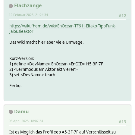
Flachzange
12 Februar 2025, 21:24:34
#12
https://wiki.fhem.de/wiki/EnOcean-TF61J-Eltako-TippFunk-
Jalousieaktor
Das Wiki macht hier aber viele Umwege.
Kurz-Version:
1) define <DevName> EnOcean <EnOID> H5-3F-7F
2) <Lernmodus am Aktor aktivieren>
3) set <DevName> teach
Fertig.
Damu
06 April 2025, 18:07:34
#13
Ist es Moglich das Profil eep A5-3F-7F auf Verschlüsselt zu