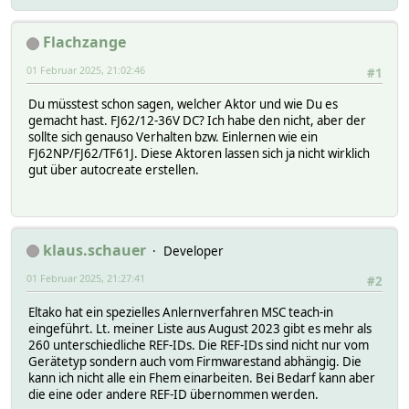
# POE_EnOcean_OG_TIME 2025-02-01 20:03:24
# POE_EnOcean_UG_DestinationID FFFFFFFF
Flachzange
# POE_EnOcean_UG_MSGCNT 1
# POE_EnOcean_UG_PacketType 1
01 Februar 2025, 21:02:46
#1
# POE_EnOcean_UG_RSSI -52
# POE_EnOcean_UG_ReceivingQuality excellent
Du müsstest schon sagen, welcher Aktor und wie Du es
# POE_EnOcean_UG_RepeatingCounter 1
gemacht hast. FJ62/12-36V DC? Ich habe den nicht, aber der
# POE_EnOcean_UG_SubTelNum 6
sollte sich genauso Verhalten bzw. Einlernen wie ein
# POE_EnOcean_UG_TIME 2025-02-01 20:03:24
FJ62NP/FJ62/TF61J. Diese Aktoren lassen sich ja nicht wirklich
# STATE ???
gut über autocreate erstellen.
# TYPE EnOcean
# eventCount 1
# READINGS:
# 2025-02-01 20:03:24 IODev POE_EnOcean_
# 2025-02-01 20:03:24 teach MSC teach-in REF-ID
klaus.schauer
Developer
# helper:
#
01 Februar 2025, 21:27:41
#2
setstate EnO_04297ABD 2025-02-01 20:03:24 IODev POE_EnOc
setstate EnO_04297ABD 2025-02-01 20:03:24 teach MSC tea
Eltako hat ein spezielles Anlernverfahren MSC teach-in
eingeführt. Lt. meiner Liste aus August 2023 gibt es mehr als
260 unterschiedliche REF-IDs. Die REF-IDs sind nicht nur vom
Gerätetyp sondern auch vom Firmwarestand abhängig. Die
kann ich nicht alle ein Fhem einarbeiten. Bei Bedarf kann aber
die eine oder andere REF-ID übernommen werden.