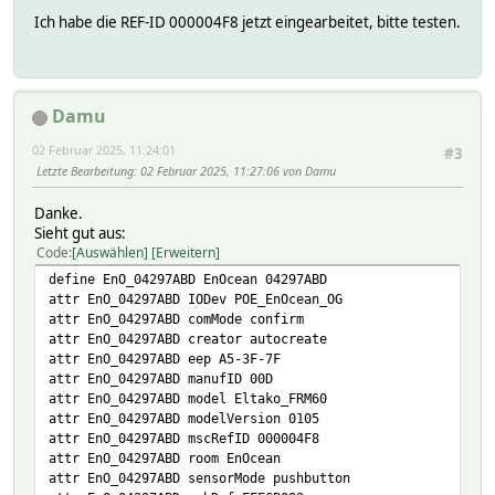
Ich habe die REF-ID 000004F8 jetzt eingearbeitet, bitte testen.
Damu
02 Februar 2025, 11:24:01
#3
Letzte Bearbeitung
: 02 Februar 2025, 11:27:06 von Damu
Danke.
Sieht gut aus:
Code
Auswählen
Erweitern
define EnO_04297ABD EnOcean 04297ABD
attr EnO_04297ABD IODev POE_EnOcean_OG
attr EnO_04297ABD comMode confirm
attr EnO_04297ABD creator autocreate
attr EnO_04297ABD eep A5-3F-7F
attr EnO_04297ABD manufID 00D
attr EnO_04297ABD model Eltako_FRM60
attr EnO_04297ABD modelVersion 0105
attr EnO_04297ABD mscRefID 000004F8
attr EnO_04297ABD room EnOcean
attr EnO_04297ABD sensorMode pushbutton