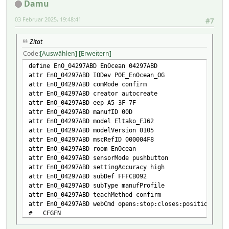
Damu
03 Februar 2025, 19:48:41
#7
Zitat
Code
Auswählen
Erweitern
define EnO_04297ABD EnOcean 04297ABD
attr EnO_04297ABD IODev POE_EnOcean_OG
attr EnO_04297ABD comMode confirm
attr EnO_04297ABD creator autocreate
attr EnO_04297ABD eep A5-3F-7F
attr EnO_04297ABD manufID 00D
attr EnO_04297ABD model Eltako_FJ62
attr EnO_04297ABD modelVersion 0105
attr EnO_04297ABD mscRefID 000004F8
attr EnO_04297ABD room EnOcean
attr EnO_04297ABD sensorMode pushbutton
attr EnO_04297ABD settingAccuracy high
attr EnO_04297ABD subDef FFFCB092
attr EnO_04297ABD subType manufProfile
attr EnO_04297ABD teachMethod confirm
attr EnO_04297ABD webCmd opens:stop:closes:position
# CFGFN
# DEF 04297ABD