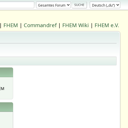
|
FHEM
|
Commandref
|
FHEM Wiki
|
FHEM e.V.
EM