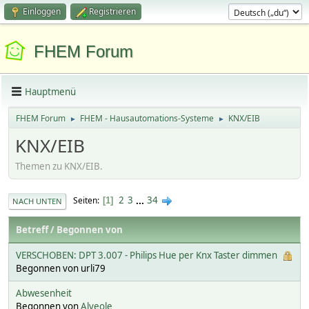
Einloggen
Registrieren
FHEM Forum
Hauptmenü
FHEM Forum
FHEM - Hausautomations-Systeme
KNX/EIB
►
►
KNX/EIB
Themen zu KNX/EIB.
2
3
...
34
Seiten
1
NACH UNTEN
Betreff
/
Begonnen von
VERSCHOBEN: DPT 3.007 - Philips Hue per Knx Taster dimmen
Begonnen von urli79
Abwesenheit
Begonnen von
Alveole