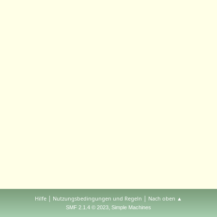
|
|
Hilfe
Nutzungsbedingungen und Regeln
Nach oben ▲
,
SMF 2.1.4 © 2023
Simple Machines