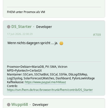
FHEM unter Proxmox als VM
DS_Starter
Developer
17 Juli 2026, 22:00:29
#709
Wenn nichts dagegen spricht ... ja.
Proxmox+Debian+MariaDB, PV: SMA, Victron
MPII+Pylontech+CerboGX
Maintainer: SSCam, SSChatBot, SSCal, SSFile, DbLog/DbRep,
Log2Syslog, SolarForecast,Watches, Dashboard, PylonLowVoltage
Kaffeekasse:
https://www.paypal.me/HMaaz
Contrib:
https://svn.fhem.de/trac/browser/trunk/fhem/contrib/DS_Starter
Wuppi68
Developer