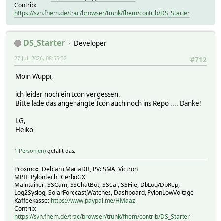
Contrib:
https://svn.fhem.de/trac/browser/trunk/fhem/contrib/DS_Starter
DS_Starter
Developer
27 Juli 2026, 08:55:32
#712
Moin Wuppi,
ich leider noch ein Icon vergessen.
Bitte lade das angehängte Icon auch noch ins Repo .... Danke!
LG,
Heiko
1 Person(en)
gefällt das.
Proxmox+Debian+MariaDB, PV: SMA, Victron
MPII+Pylontech+CerboGX
Maintainer: SSCam, SSChatBot, SSCal, SSFile, DbLog/DbRep,
Log2Syslog, SolarForecast,Watches, Dashboard, PylonLowVoltage
Kaffeekasse:
https://www.paypal.me/HMaaz
Contrib:
https://svn.fhem.de/trac/browser/trunk/fhem/contrib/DS_Starter