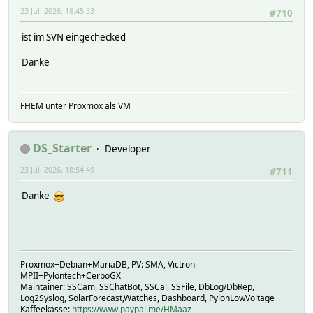
23 Juli 2026, 18:45:53
#710
ist im SVN eingechecked
Danke
FHEM unter Proxmox als VM
DS_Starter
Developer
23 Juli 2026, 18:54:49
#711
Danke
Proxmox+Debian+MariaDB, PV: SMA, Victron
MPII+Pylontech+CerboGX
Maintainer: SSCam, SSChatBot, SSCal, SSFile, DbLog/DbRep,
Log2Syslog, SolarForecast,Watches, Dashboard, PylonLowVoltage
Kaffeekasse:
https://www.paypal.me/HMaaz