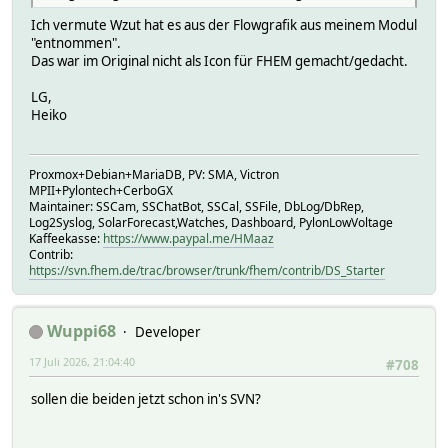
Ich vermute Wzut hat es aus der Flowgrafik aus meinem Modul
"entnommen".
Das war im Original nicht als Icon für FHEM gemacht/gedacht.
LG,
Heiko
Proxmox+Debian+MariaDB, PV: SMA, Victron
MPII+Pylontech+CerboGX
Maintainer: SSCam, SSChatBot, SSCal, SSFile, DbLog/DbRep,
Log2Syslog, SolarForecast,Watches, Dashboard, PylonLowVoltage
Kaffeekasse:
https://www.paypal.me/HMaaz
Contrib:
https://svn.fhem.de/trac/browser/trunk/fhem/contrib/DS_Starter
Wuppi68
Developer
17 Juli 2026, 21:04:40
#708
sollen die beiden jetzt schon in's SVN?