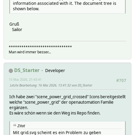
information associated with it. The document tree is
shown below.
Gruß
Sailor
******************************
Man wird immer besser...
DS_Starter
Developer
15 Mai 2026, 21:43:41
#707
Letzte Bearbeitung
: 16 Mai 2026, 13:41:32 von DS_Starter
Ich habe zwei "scene_power_grid_crossed" Icons bereitgestellt
welche "scene_power_grid" der openautomation Familie
ergänzen.
Es wäre schön wenn sie den Weg ins Repo finden.
Zitat
Mit grid.svg scheint es ein Problem zu geben