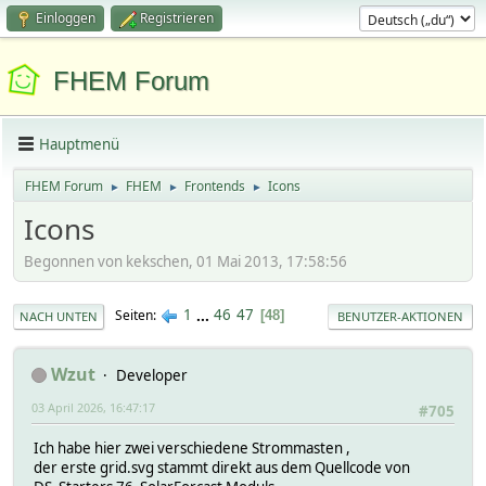
Einloggen
Registrieren
FHEM Forum
Hauptmenü
FHEM Forum
FHEM
Frontends
Icons
►
►
►
Icons
Begonnen von kekschen, 01 Mai 2013, 17:58:56
1
...
46
47
Seiten
48
NACH UNTEN
BENUTZER-AKTIONEN
Wzut
Developer
03 April 2026, 16:47:17
#705
Ich habe hier zwei verschiedene Strommasten ,
der erste grid.svg stammt direkt aus dem Quellcode von