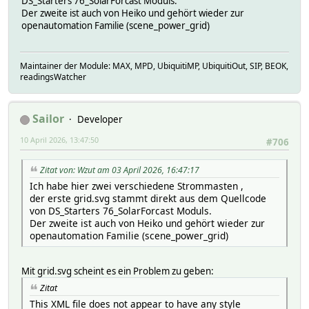
DS_Starters 76_SolarForcast Moduls.
Der zweite ist auch von Heiko und gehört wieder zur
openautomation Familie (scene_power_grid)
Maintainer der Module: MAX, MPD, UbiquitiMP, UbiquitiOut, SIP, BEOK,
readingsWatcher
Sailor
Developer
10 April 2026, 13:47:50
#706
Zitat von: Wzut am 03 April 2026, 16:47:17
Ich habe hier zwei verschiedene Strommasten ,
der erste grid.svg stammt direkt aus dem Quellcode
von DS_Starters 76_SolarForcast Moduls.
Der zweite ist auch von Heiko und gehört wieder zur
openautomation Familie (scene_power_grid)
Mit grid.svg scheint es ein Problem zu geben:
Zitat
This XML file does not appear to have any style