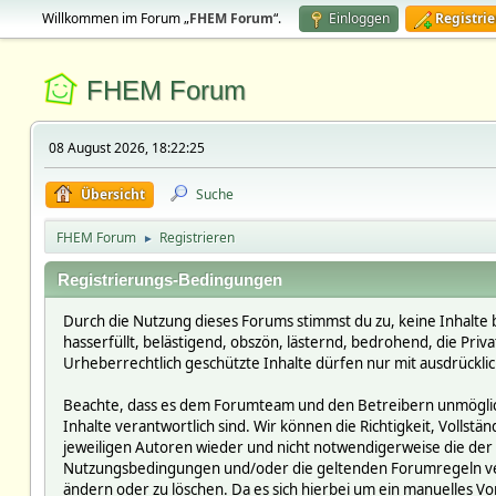
Willkommen im Forum „
FHEM Forum
“.
Einloggen
Registri
FHEM Forum
08 August 2026, 18:22:25
Übersicht
Suche
FHEM Forum
Registrieren
►
Registrierungs-Bedingungen
Durch die Nutzung dieses Forums stimmst du zu, keine Inhalte 
hasserfüllt, belästigend, obszön, lästernd, bedrohend, die Pri
Urheberrechtlich geschützte Inhalte dürfen nur mit ausdrückli
Beachte, dass es dem Forumteam und den Betreibern unmöglich i
Inhalte verantwortlich sind. Wir können die Richtigkeit, Vollst
jeweiligen Autoren wieder und nicht notwendigerweise die der 
Nutzungsbedingungen und/oder die geltenden Forumregeln verst
ändern oder zu löschen. Da es sich hierbei um ein manuelles Vor