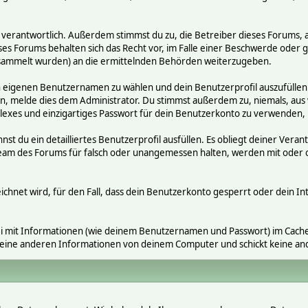
räge verantwortlich. Außerdem stimmst du zu, die Betreiber dieses Foru
ses Forums behalten sich das Recht vor, im Falle einer Beschwerde oder ge
ammelt wurden) an die ermittelnden Behörden weiterzugeben.
en eigenen Benutzernamen zu wählen und dein Benutzerprofil auszufüllen
gen, melde dies dem Administrator. Du stimmst außerdem zu, niemals, a
exes und einzigartiges Passwort für dein Benutzerkonto zu verwenden,
nnst du ein detailliertes Benutzerprofil ausfüllen. Es obliegt deiner V
s Team des Forums für falsch oder unangemessen halten, werden mit ode
ichnet wird, für den Fall, dass dein Benutzerkonto gesperrt oder dein In
i mit Informationen (wie deinem Benutzernamen und Passwort) im Cache-
 keine anderen Informationen von deinem Computer und schickt keine a