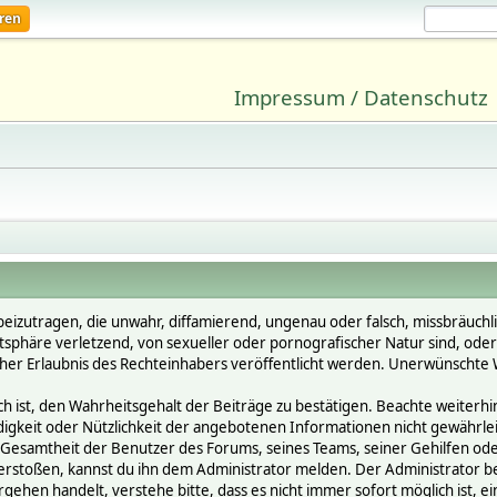
eren
Impressum / Datenschutz
beizutragen, die unwahr, diffamierend, ungenau oder falsch, missbräuchl
vatsphäre verletzend, von sexueller oder pornografischer Natur sind, ode
cher Erlaubnis des Rechteinhabers veröffentlicht werden. Unerwünschte W
st, den Wahrheitsgehalt der Beiträge zu bestätigen. Beachte weiterhin, 
ändigkeit oder Nützlichkeit der angebotenen Informationen nicht gewährle
Gesamtheit der Benutzer des Forums, seines Teams, seiner Gehilfen oder 
oßen, kannst du ihn dem Administrator melden. Der Administrator behält
gehen handelt, verstehe bitte, dass es nicht immer sofort möglich ist, e