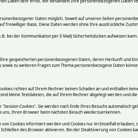
chen Daten sehr ernst. Wir behandeln Ihre personenbezogenen Daten ve
ersonenbezogener Daten möglich. Soweit auf unseren Seiten personenbez
auf freiwilliger Basis. Diese Daten werden ohne Ihre ausdrückliche Zust
.B. bei der Kommunikation per E-Mail) Sicherheitslücken aufweisen kann.
ber Ihre gespeicherten personenbezogenen Daten, deren Herkunft und E
rzu sowie zu weiteren Fragen zum Thema personenbezogene Daten können
Cookies richten auf Ihrem Rechner keinen Schaden an und enthalten kein
 sind kleine Textdateien, die auf Ihrem Rechner abgelegt werden und die
 "Session-Cookies". Sie werden nach Ende Ihres Besuchs automatisch ge
n es uns, Ihren Browser beim nächsten Besuch wiederzuerkennen.
n von Cookies informiert werden und Cookies nur im Einzelfall erlauben,
chließen des Browser aktivieren. Bei der Deaktivierung von Cookies kann