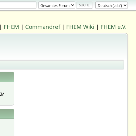
|
FHEM
|
Commandref
|
FHEM Wiki
|
FHEM e.V.
EM