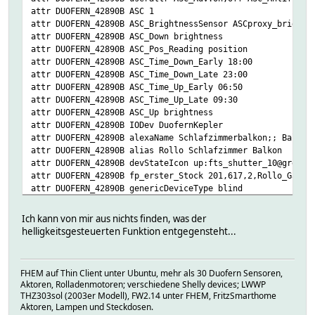
attr DUOFERN_42890B ASC 1
attr DUOFERN_42890B ASC_BrightnessSensor ASCproxy_bright 
attr DUOFERN_42890B ASC_Down brightness
attr DUOFERN_42890B ASC_Pos_Reading position
attr DUOFERN_42890B ASC_Time_Down_Early 18:00
attr DUOFERN_42890B ASC_Time_Down_Late 23:00
attr DUOFERN_42890B ASC_Time_Up_Early 06:50
attr DUOFERN_42890B ASC_Time_Up_Late 09:30
attr DUOFERN_42890B ASC_Up brightness
attr DUOFERN_42890B IODev DuofernKepler
attr DUOFERN_42890B alexaName Schlafzimmerbalkon;; Balkon
attr DUOFERN_42890B alias Rollo Schlafzimmer Balkon
attr DUOFERN_42890B devStateIcon up:fts_shutter_10@green 
attr DUOFERN_42890B fp_erster_Stock 201,617,2,Rollo_Gaest
attr DUOFERN_42890B genericDeviceType blind
attr DUOFERN_42890B group Rollos
attr DUOFERN_42890B icon fts_shutter@green
Ich kann von mir aus nichts finden, was der
attr DUOFERN_42890B room 1. Etage,DUOFERN,Rollos
helligkeitsgesteuerten Funktion entgegensteht...
attr DUOFERN_42890B webCmd position:slider,100,1,0
# CODE 42890B
# DEF 42890B
FHEM auf Thin Client unter Ubuntu, mehr als 30 Duofern Sensoren,
# DuofernKepler_MSGCNT 18
Aktoren, Rolladenmotoren; verschiedene Shelly devices; LWWP
# DuofernKepler_RAWMSG 0FFF0F2309000860D0231C00330002428
THZ303sol (2003er Modell), FW2.14 unter FHEM, FritzSmarthome
# DuofernKepler_TIME 2024-11-24 09:30:02
Aktoren, Lampen und Steckdosen.
# FUUID 5c7fac87-f33f-feda-f09d-1e0a7523c3ee9c78