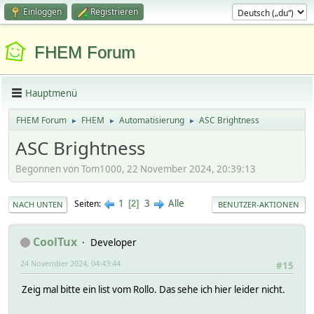
Einloggen
Registrieren
FHEM Forum
Hauptmenü
FHEM Forum
FHEM
Automatisierung
ASC Brightness
►
►
►
ASC Brightness
Begonnen von Tom1000, 22 November 2024, 20:39:13
1
3
Alle
Seiten
2
NACH UNTEN
BENUTZER-AKTIONEN
CoolTux
Developer
24 November 2024, 04:43:44
#15
Zeig mal bitte ein list vom Rollo. Das sehe ich hier leider nicht.