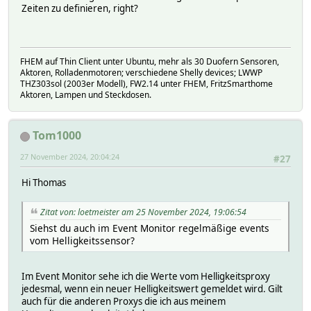
Zeiten zu definieren, right?
FHEM auf Thin Client unter Ubuntu, mehr als 30 Duofern Sensoren,
Aktoren, Rolladenmotoren; verschiedene Shelly devices; LWWP
THZ303sol (2003er Modell), FW2.14 unter FHEM, FritzSmarthome
Aktoren, Lampen und Steckdosen.
Tom1000
27 November 2024, 20:04:24
#27
Hi Thomas
Zitat von: loetmeister am 25 November 2024, 19:06:54
Siehst du auch im Event Monitor regelmäßige events
vom Helligkeitssensor?
Im Event Monitor sehe ich die Werte vom Helligkeitsproxy
jedesmal, wenn ein neuer Helligkeitswert gemeldet wird. Gilt
auch für die anderen Proxys die ich aus meinem