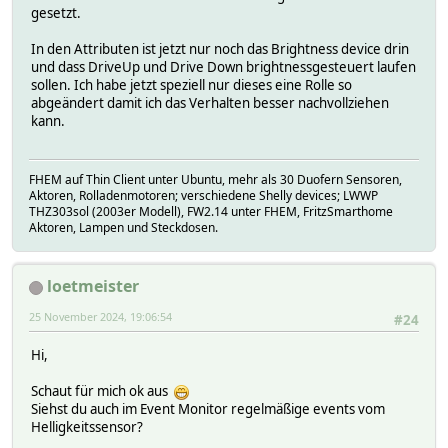
# DuofernKepler_TIME 2024-11-25 17:21:56
gesetzt.
# FUUID 5c7fac87-f33f-feda-f09d-1e0a7523c3ee9c78
# IODev DuofernKepler
In den Attributen ist jetzt nur noch das Brightness device drin
# LASTInputDev DuofernKepler
und dass DriveUp und Drive Down brightnessgesteuert laufen
# MODEL Rohrmotor-Aktor
sollen. Ich habe jetzt speziell nur dieses eine Rolle so
# MSGCNT 29
abgeändert damit ich das Verhalten besser nachvollziehen
# NAME DUOFERN_42890B
kann.
# NR 49
# STATE closed
# SUBTYPE Rohrmotor-Aktor
FHEM auf Thin Client unter Ubuntu, mehr als 30 Duofern Sensoren,
# TYPE DUOFERN
Aktoren, Rolladenmotoren; verschiedene Shelly devices; LWWP
# eventCount 54
THZ303sol (2003er Modell), FW2.14 unter FHEM, FritzSmarthome
# OLDREADINGS:
Aktoren, Lampen und Steckdosen.
# READINGS:
# 2020-10-30 18:31:40 ASC_Enable on
# 2024-11-25 17:21:56 ASC_ShuttersLastDrive manual
loetmeister
# 2024-11-25 17:25:02 ASC_Time_DriveDown 25.11.2024 
# 2024-11-25 17:25:02 ASC_Time_DriveUp 26.11.2024 - 
25 November 2024, 19:06:54
#24
# 2024-11-22 20:17:19 IODev DuofernKepler
# 2024-11-22 20:17:23 associatedWith AutoRoll,AutoS
Hi,
# 2024-11-25 17:21:56 blindsMode off
# 2024-11-25 17:21:56 dawnAutomatic off
Schaut für mich ok aus
# 2024-11-25 17:21:56 duskAutomatic off
Siehst du auch im Event Monitor regelmäßige events vom
# 2024-11-25 17:21:56 manualMode on
Helligkeitssensor?
# 2024-11-25 17:21:56 motorDeadTime off