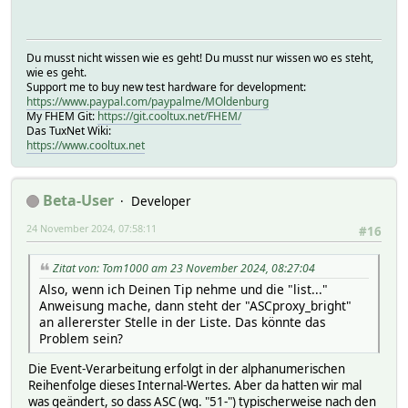
Du musst nicht wissen wie es geht! Du musst nur wissen wo es steht,
wie es geht.
Support me to buy new test hardware for development:
https://www.paypal.com/paypalme/MOldenburg
My FHEM Git:
https://git.cooltux.net/FHEM/
Das TuxNet Wiki:
https://www.cooltux.net
Beta-User
Developer
24 November 2024, 07:58:11
#16
Zitat von: Tom1000 am 23 November 2024, 08:27:04
Also, wenn ich Deinen Tip nehme und die "list..."
Anweisung mache, dann steht der "ASCproxy_bright"
an allererster Stelle in der Liste. Das könnte das
Problem sein?
Die Event-Verarbeitung erfolgt in der alphanumerischen
Reihenfolge dieses Internal-Wertes. Aber da hatten wir mal
was geändert, so dass ASC (wg. "51-") typischerweise nach den