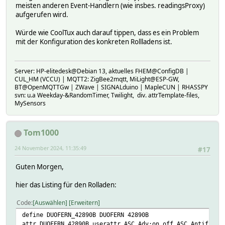
meisten anderen Event-Handlern (wie insbes. readingsProxy)
aufgerufen wird.
Würde wie CoolTux auch darauf tippen, dass es ein Problem
mit der Konfiguration des konkreten Rollladens ist.
Server: HP-elitedesk@Debian 13, aktuelles FHEM@ConfigDB |
CUL_HM (VCCU) | MQTT2: ZigBee2mqtt, MiLight@ESP-GW,
BT@OpenMQTTGw | ZWave | SIGNALduino | MapleCUN | RHASSPY
svn: u.a Weekday-&RandomTimer, Twilight, div. attrTemplate-files,
MySensors
Tom1000
24 November 2024, 11:35:49
#17
Guten Morgen,
hier das Listing für den Rolladen:
Code
Auswählen
Erweitern
define DUOFERN_42890B DUOFERN 42890B
attr DUOFERN_42890B userattr ASC_Adv:on,off ASC_Antifreez