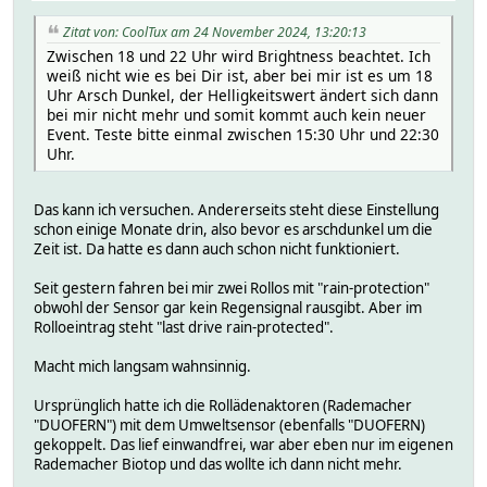
# 2024-11-24 09:30:02 position 0
# 2024-11-24 09:30:02 rainAutomatic off
Zitat von: CoolTux am 24 November 2024, 13:20:13
# 2024-11-24 09:30:02 rainDirection down
Zwischen 18 und 22 Uhr wird Brightness beachtet. Ich
# 2024-11-24 09:30:02 rainMode off
weiß nicht wie es bei Dir ist, aber bei mir ist es um 18
# 2024-11-24 09:30:02 reversal off
Uhr Arsch Dunkel, der Helligkeitswert ändert sich dann
# 2024-11-24 09:30:02 runningTime 28
bei mir nicht mehr und somit kommt auch kein neuer
# 2024-11-24 09:30:02 state opened
Event. Teste bitte einmal zwischen 15:30 Uhr und 22:30
# 2024-11-24 09:30:02 sunAutomatic off
Uhr.
# 2024-11-24 09:30:02 sunMode off
# 2024-11-24 09:30:02 sunPosition 35
# 2024-11-24 09:30:02 timeAutomatic off
Das kann ich versuchen. Andererseits steht diese Einstellung
# 2024-11-24 09:30:02 ventilatingMode on
schon einige Monate drin, also bevor es arschdunkel um die
# 2024-11-24 09:30:02 ventilatingPosition 80
Zeit ist. Da hatte es dann auch schon nicht funktioniert.
# 2024-11-24 09:30:02 version 3.3
# 2024-11-24 09:30:02 windAutomatic on
Seit gestern fahren bei mir zwei Rollos mit "rain-protection"
# 2024-11-24 09:30:02 windDirection up
obwohl der Sensor gar kein Regensignal rausgibt. Aber im
# 2024-11-24 09:30:02 windMode off
Rolloeintrag steht "last drive rain-protected".
# helper:
# desiredPosition 0
Macht mich langsam wahnsinnig.
#
setstate DUOFERN_42890B opened
Ursprünglich hatte ich die Rollädenaktoren (Rademacher
setstate DUOFERN_42890B 2024-11-22 20:17:26 .ASC_AttrUpda
"DUOFERN") mit dem Umweltsensor (ebenfalls "DUOFERN)
setstate DUOFERN_42890B 2020-10-30 18:31:40 ASC_Enable on
gekoppelt. Das lief einwandfrei, war aber eben nur im eigenen
setstate DUOFERN_42890B 2024-11-24 09:30:02 ASC_ShuttersL
Rademacher Biotop und das wollte ich dann nicht mehr.
setstate DUOFERN_42890B 2024-11-24 09:30:01 ASC_Time_Driv