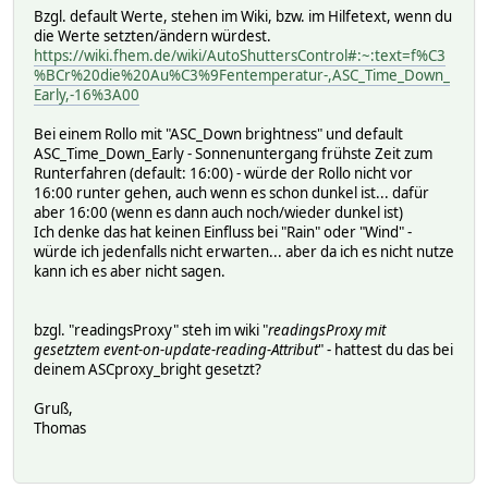
# 2024-11-25 17:21:56 moving stop
Bzgl. default Werte, stehen im Wiki, bzw. im Hilfetext, wenn du
# 2024-11-25 17:21:56 position 100
die Werte setzten/ändern würdest.
# 2024-11-25 17:21:56 rainAutomatic off
https://wiki.fhem.de/wiki/AutoShuttersControl#:~:text=f%C3
# 2024-11-25 17:21:56 rainDirection down
%BCr%20die%20Au%C3%9Fentemperatur-,ASC_Time_Down_
# 2024-11-25 17:21:56 rainMode off
Early,-16%3A00
# 2024-11-25 17:21:56 reversal off
# 2024-11-25 17:21:56 runningTime 28
Bei einem Rollo mit "ASC_Down brightness" und default
# 2024-11-25 17:21:56 state closed
ASC_Time_Down_Early - Sonnenuntergang frühste Zeit zum
# 2024-11-25 17:21:56 sunAutomatic off
Runterfahren (default: 16:00) - würde der Rollo nicht vor
# 2024-11-25 17:21:56 sunMode off
16:00 runter gehen, auch wenn es schon dunkel ist... dafür
# 2024-11-25 17:21:56 sunPosition 35
aber 16:00 (wenn es dann auch noch/wieder dunkel ist)
# 2024-11-25 17:21:56 timeAutomatic off
Ich denke das hat keinen Einfluss bei "Rain" oder "Wind" -
# 2024-11-25 17:21:56 ventilatingMode on
würde ich jedenfalls nicht erwarten... aber da ich es nicht nutze
# 2024-11-25 17:21:56 ventilatingPosition 80
kann ich es aber nicht sagen.
# 2024-11-25 17:21:56 version 3.3
# 2024-11-25 17:21:56 windAutomatic on
# 2024-11-25 17:21:56 windDirection up
bzgl. "readingsProxy" steh im wiki "
readingsProxy mit
# 2024-11-25 17:21:56 windMode off
gesetztem event-on-update-reading-Attribut
" - hattest du das bei
# helper:
deinem ASCproxy_bright gesetzt?
# desiredPosition 100
#
Gruß,
setstate DUOFERN_42890B closed
Thomas
setstate DUOFERN_42890B 2024-11-22 20:17:26 .ASC_AttrUpda
setstate DUOFERN_42890B 2020-10-30 18:31:40 ASC_Enable on
setstate DUOFERN_42890B 2024-11-25 17:21:56 ASC_ShuttersL