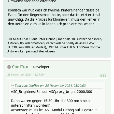
Umweltsensor abgeleitet habe.
Komisch war nur, dass ich zweimal hintereinander dasselbe
Event für den Regensensor hatte, aber das ist jetzt erstmal
unwichtig. Da die Proxies funktionieren, muss der Fehler in
den Befehlen zum Rollo liegen. Ich probiere mal weiter.
FHEM auf Thin Client unter Ubuntu, mehr als 30 Duofern Sensoren,
Aktoren, Rolladenmotoren; verschiedene Shelly devices; LWWP
THZ303sol (2003er Modell), FW2.14 unter FHEM, FritzSmarthome
Aktoren, Lampen und Steckdosen.
CoolTux
Developer
28 November 2024, 13:29:19
#28
Zitat von: CoolTux am 25 November 2024, 05:20:03
ASC_BrightnessSensor ASCproxy_bright 2000:300
Dann waren gegen 15:30 Uhr die 300 noch nicht
unterschritten worden?
Ansonsten muss im ASC Modul Debog auf 1 gestellt