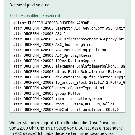
Das sieht jetzt so aus:
Code
Auswählen
Erweitern
define DUOFERN_42890B DUOFERN 42890B
attr DUOFERN_42890B userattr ASC_Adv:on,off ASC_Antifreez
attr DUOFERN_42890B ASC 1
attr DUOFERN_42890B ASC_BrightnessSensor ASCproxy_bright:
attr DUOFERN_42890B ASC_Down brightness
attr DUOFERN_42890B ASC_Pos_Reading position
attr DUOFERN_42890B ASC_Up brightness
attr DUOFERN_42890B IODev DuofernKepler
attr DUOFERN_42890B alexaName Schlafzimmerbalkon;; Balkon
attr DUOFERN_42890B alias Rollo Schlafzimmer Balkon
attr DUOFERN_42890B devStateIcon up:fts_shutter_10@green 
attr DUOFERN_42890B fp_erster_Stock 201,617,2,Rollo_Gaest
attr DUOFERN_42890B genericDeviceType blind
attr DUOFERN_42890B group Rollos
attr DUOFERN_42890B icon fts_shutter@green
attr DUOFERN_42890B room 1. Etage,DUOFERN,Rollos
attr DUOFERN_42890B webCmd position:slider,100,1,0
# CODE 42890B
# DEF 42890B
Woher stammen eigentlich im Reading die DriveDown time
# DuofernKepler_MSGCNT 29
von 22.00 Uhr und im DriveUp von 8.30? Ist das ein Standard
# DuofernKepler_RAWMSG 0FFF0F2309000860D0231C64330002428
im ASC device? Ich habe diese Zeiten nirgendwo bewusst