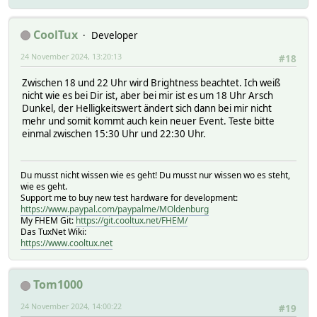
# IODev DuofernKepler
# LASTInputDev DuofernKepler
CoolTux
Developer
# MODEL Rohrmotor-Aktor
# MSGCNT 18
24 November 2024, 13:20:13
#18
# NAME DUOFERN_42890B
# NR 49
Zwischen 18 und 22 Uhr wird Brightness beachtet. Ich weiß
# STATE opened
nicht wie es bei Dir ist, aber bei mir ist es um 18 Uhr Arsch
# SUBTYPE Rohrmotor-Aktor
Dunkel, der Helligkeitswert ändert sich dann bei mir nicht
# TYPE DUOFERN
mehr und somit kommt auch kein neuer Event. Teste bitte
# eventCount 32
einmal zwischen 15:30 Uhr und 22:30 Uhr.
# OLDREADINGS:
# READINGS:
# 2020-10-30 18:31:40 ASC_Enable on
Du musst nicht wissen wie es geht! Du musst nur wissen wo es steht,
# 2024-11-24 09:30:02 ASC_ShuttersLastDrive day ope
wie es geht.
# 2024-11-24 09:30:01 ASC_Time_DriveDown 24.11.2024 
Support me to buy new test hardware for development:
# 2024-11-24 09:30:01 ASC_Time_DriveUp 25.11.2024 - 
https://www.paypal.com/paypalme/MOldenburg
# 2024-11-22 20:17:19 IODev DuofernKepler
My FHEM Git:
https://git.cooltux.net/FHEM/
# 2024-11-22 20:17:23 associatedWith AutoRoll,AutoS
Das TuxNet Wiki:
# 2024-11-24 09:30:02 blindsMode off
https://www.cooltux.net
# 2024-11-24 09:30:02 dawnAutomatic off
# 2024-11-24 09:30:02 duskAutomatic off
# 2024-11-24 09:30:02 manualMode on
Tom1000
# 2024-11-24 09:30:02 motorDeadTime off
# 2024-11-24 09:30:02 moving stop
24 November 2024, 14:00:22
#19