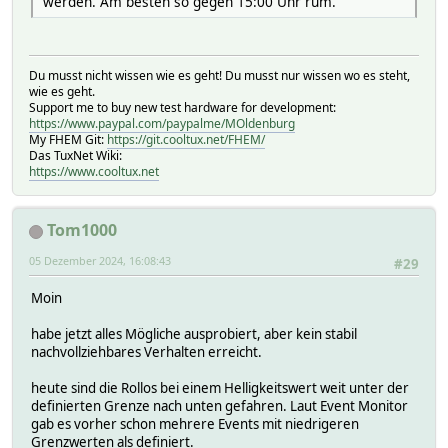
werden. Am besten so gegen 15:00 Uhr rum.
Du musst nicht wissen wie es geht! Du musst nur wissen wo es steht,
wie es geht.
Support me to buy new test hardware for development:
https://www.paypal.com/paypalme/MOldenburg
My FHEM Git:
https://git.cooltux.net/FHEM/
Das TuxNet Wiki:
https://www.cooltux.net
Tom1000
05 Dezember 2024, 16:08:43
#29
Moin
habe jetzt alles Mögliche ausprobiert, aber kein stabil
nachvollziehbares Verhalten erreicht.
heute sind die Rollos bei einem Helligkeitswert weit unter der
definierten Grenze nach unten gefahren. Laut Event Monitor
gab es vorher schon mehrere Events mit niedrigeren
Grenzwerten als definiert.