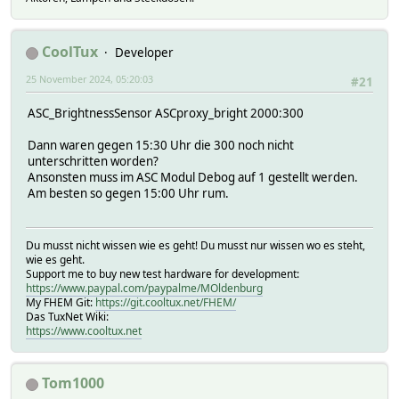
setstate DUOFERN_42890B 2024-11-24 09:30:02 windMode off
CoolTux
Developer
25 November 2024, 05:20:03
#21
ASC_BrightnessSensor ASCproxy_bright 2000:300
Dann waren gegen 15:30 Uhr die 300 noch nicht
unterschritten worden?
Ansonsten muss im ASC Modul Debog auf 1 gestellt werden.
Am besten so gegen 15:00 Uhr rum.
Du musst nicht wissen wie es geht! Du musst nur wissen wo es steht,
wie es geht.
Support me to buy new test hardware for development:
https://www.paypal.com/paypalme/MOldenburg
My FHEM Git:
https://git.cooltux.net/FHEM/
Das TuxNet Wiki:
https://www.cooltux.net
Tom1000