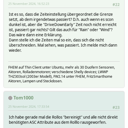
25 November 2024, 16:52:23
#22
Ist es so, dass die Zeiteinstellung übergeordnet die Grenze
setzt, ab dem irgendetwas passiert? D.h. auch wenn es scon
dunkel ist, aber die "DriveDownEarly" Zeit noch nicht erreicht
ist, passiert gar nichts? Gilt das auch für "Rain" oder "Wind"?
Das wäre dann eine Erklärung.
Dann stelle ich die Zeiten mal so ein, dass sich die nicht
überschneiden. Mal sehen, was passiert. Ich melde mich dann
wieder.
FHEM auf Thin Client unter Ubuntu, mehr als 30 Duofern Sensoren,
Aktoren, Rolladenmotoren; verschiedene Shelly devices; LWWP
THZ303sol (2003er Modell), FW2.14 unter FHEM, FritzSmarthome
Aktoren, Lampen und Steckdosen.
Tom1000
25 November 2024, 17:33:54
#23
Ich habe gerade mal die Rollos "bereinigt" und alle nicht direkt
benötigten ASC Attribute aus dem Rolllo rausgeworfen.