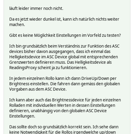
setstate DUOFERN_42890B 2024-11-25 17:21:56 windDirection
läuft leider immer noch nicht.
setstate DUOFERN_42890B 2024-11-25 17:21:56 windMode off
Da es jetzt wieder dunkel ist, kann ich natürlich nichts weiter
machen.
Gibt es keine Möglichkeit Einstellungen im Vorfeld zu testen?
Ich bin grundsätzlich beim Verständnis zur Funktion des ASC
devices bisher davon ausgegangen, dass ich einmal das
Helligkeitsdevice im ASC Device global mit entsprechenden
Grenzwerten definieren muss. Das Helligkeitsdevice als
ReadingsProxy scheint ja zu funktionieren.
In jedem einzelnen Rollo kann ich dann DriveUp/Down per
Brightness einstellen. Die fahren dann gemäss den globalen
Vorgaben aus dem ASC Device.
Ich kann aber auch das Brightnessdevice für jeden einzelnen
Rolladen mit individuellen Werten in dessen Einstellungen
definieren, unabhängig von den globalen ASC Device
Einstellungen.
Das sollte doch so grundsätzlich korrekt sein. Ich sehe dann
keine Notwendigkeit für die Rollos irgendwelche up/down