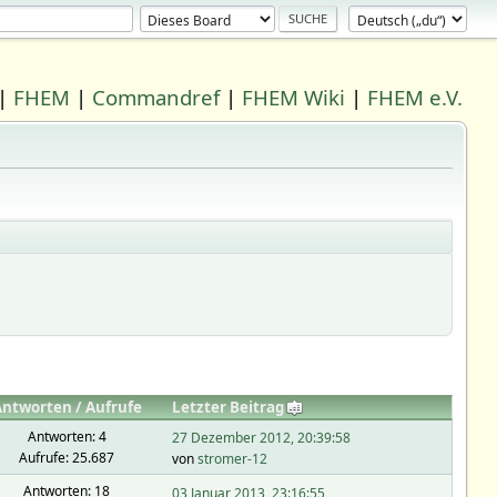
|
FHEM
|
Commandref
|
FHEM Wiki
|
FHEM e.V.
Antworten
/
Aufrufe
Letzter Beitrag
Antworten: 4
27 Dezember 2012, 20:39:58
Aufrufe: 25.687
von
stromer-12
Antworten: 18
03 Januar 2013, 23:16:55