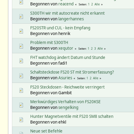
Begonnen von
reacend
1
2
Alle
Seiten
S300TH wir mit autocreate nicht erkannt
Begonnen von
langerhannes
FS20STR und CUL - kein Empfang
Begonnen von henrik
Problem mit S300TH
Begonnen von
xequtor
1
2
3
Alle
Seiten
FHT watchdog ändert Datum und Stunde
Begonnen von fadi1
Schaltsteckdose FS20 ST mit Stromerfassung?
Begonnen von
Asuries
1
2
Alle
Seiten
FS20 Steckdosen - Reichweite verringert
Begonnen von Gambit
Merkwürdiges Verhalten von FS20KSE
Begonnen von
sengelking
Hunter Magnetventile mit FS20 SM8 schalten
Begonnen von ehkl
Neue set Befehle