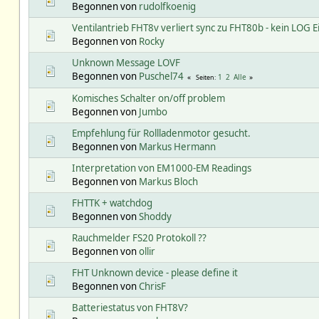
Begonnen von
rudolfkoenig
Ventilantrieb FHT8v verliert sync zu FHT80b - kein LOG E
Begonnen von
Rocky
Unknown Message LOVF
Begonnen von
Puschel74
1
2
Alle
Seiten
Komisches Schalter on/off problem
Begonnen von
Jumbo
Empfehlung für Rollladenmotor gesucht.
Begonnen von
Markus Hermann
Interpretation von EM1000-EM Readings
Begonnen von
Markus Bloch
FHTTK + watchdog
Begonnen von
Shoddy
Rauchmelder FS20 Protokoll ??
Begonnen von
ollir
FHT Unknown device - please define it
Begonnen von
ChrisF
Batteriestatus von FHT8V?