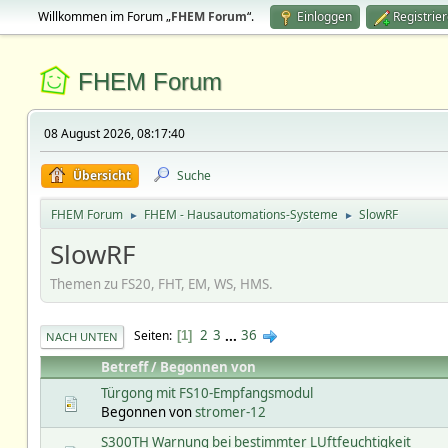
Willkommen im Forum „
FHEM Forum
“.
Einloggen
Registrie
FHEM Forum
08 August 2026, 08:17:40
Übersicht
Suche
FHEM Forum
FHEM - Hausautomations-Systeme
SlowRF
►
►
SlowRF
Themen zu FS20, FHT, EM, WS, HMS.
2
3
...
36
Seiten
1
NACH UNTEN
Betreff
/
Begonnen von
Türgong mit FS10-Empfangsmodul
Begonnen von
stromer-12
S300TH Warnung bei bestimmter LUftfeuchtigkeit