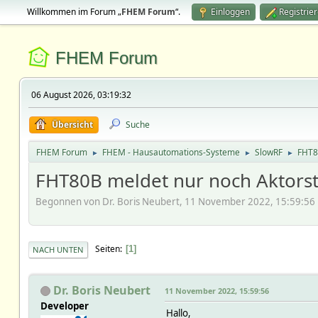
Willkommen im Forum „
FHEM Forum
“.
Einloggen
Registrie
FHEM Forum
06 August 2026, 03:19:32
Übersicht
Suche
FHEM Forum
FHEM - Hausautomations-Systeme
SlowRF
FHT8
►
►
►
FHT80B meldet nur noch Aktorst
Begonnen von Dr. Boris Neubert, 11 November 2022, 15:59:56
Seiten
1
NACH UNTEN
Dr. Boris Neubert
11 November 2022, 15:59:56
Developer
Hallo,