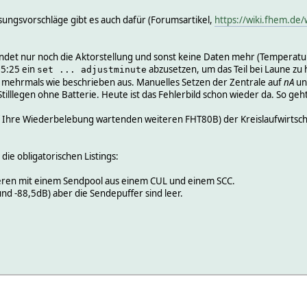
ungsvorschläge gibt es auch dafür (Forumsartikel,
https://wiki.fhem.d
ndet nur noch die Aktorstellung und sonst keine Daten mehr (Temperatu
05:25 ein
abzusetzen, um das Teil bei Laune zu 
set ... adjustminute
s mehrmals wie beschrieben aus. Manuelles Setzen der Zentrale auf
nA
un
tilllegen ohne Batterie. Heute ist das Fehlerbild schon wieder da. So geht 
auf Ihre Wiederbelebung wartenden weiteren FHT80B) der Kreislaufwirtsch
ie obligatorischen Listings:
eren mit einem Sendpool aus einem CUL und einem SCC.
und -88,5dB) aber die Sendepuffer sind leer.