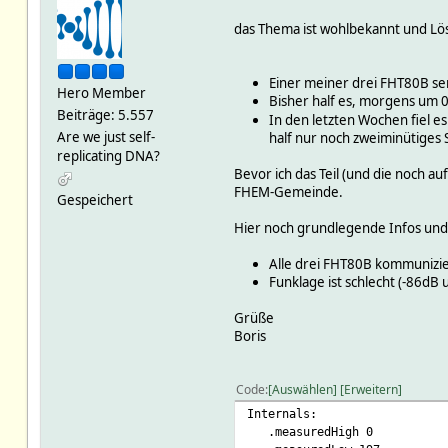
das Thema ist wohlbekannt und Lös
Einer meiner drei FHT80B se
Hero Member
Bisher half es, morgens um 
Beiträge: 5.557
In den letzten Wochen fiel e
Are we just self-
half nur noch zweiminütiges S
replicating DNA?
Bevor ich das Teil (und die noch 
FHEM-Gemeinde.
Gespeichert
Hier noch grundlegende Infos und d
Alle drei FHT80B kommunizi
Funklage ist schlecht (-86dB 
Grüße
Boris
Code
Auswählen
Erweitern
Internals:
.measuredHigh 0