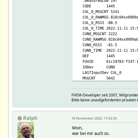
.measuredLow 197
CODE 1445
CUL_0_MSGCNT 5241
CUL_0_RAWMSG 810c04xx0909a
CUL_0_RSSI -88.5
CUL_0_TIME 2022-11-11 15:5
CUNO_MSGCNT 2222
CUNO_RAWMSG 810c04xx0909a0
CUNO_RSSI -81.5
CUNO_TIME 2022-11-11 15:5
DEF 1445
FUUID 61c19783-f33f-1bf0
IODev CUNO
LASTInputDev CUL_0
MSGCNT 5642
NAME FHT_1445
NR 147
FHEM-Developer seit 2007, Mitgründer
STATE 20.0 C
Bitte keine unaufgeforderten privaten 
TYPE FHT
eventCount 5655
webCmd desired-temp
Ralph
.attraggr:
18 November 2022, 11:52:33
.attrminint:
Moin,
READINGS:
war bei mir auch so.
2022-11-04 18:45:3