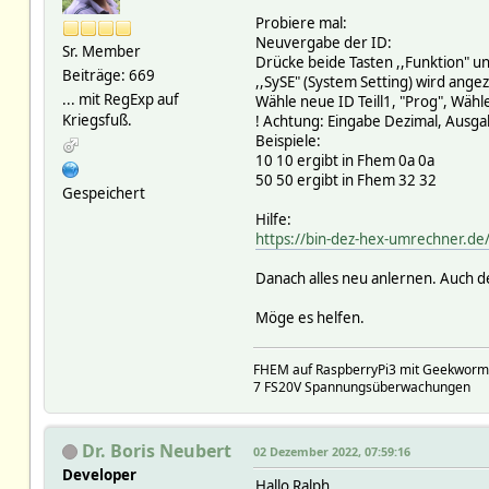
2022-11-11 15:58:23
Probiere mal:
2022-11-07 14:52:16 
Neuvergabe der ID:
2022-11-11 07:40:58
Sr. Member
Drücke beide Tasten ,,Funktion" un
2022-11-11 07:40:58 ba
Beiträge: 669
,,SySE" (System Setting) wird ange
2022-11-08 10:25
... mit RegExp auf
Wähle neue ID Teill1, "Prog", Wähle
2022-03-25 11:00:58 
Kriegsfuß.
! Achtung: Eingabe Dezimal, Ausga
2022-11-11 07:40:56 de
Beispiele:
2021-12-22 11:45:15 
10 10 ergibt in Fhem 0a 0a
2021-12-22 11:45:16 
50 50 ergibt in Fhem 32 32
2021-12-22 11:45:16
Gespeichert
2021-12-22 11:45:17
Hilfe:
2022-03-14 17:03:16
https://bin-dez-hex-umrechner.de
2022-03-14 17:03:16
2022-11-08 08:53
Danach alles neu anlernen. Auch 
2022-11-11 07:40:58
2021-12-22 11:51:07 low
Möge es helfen.
2022-11-11 07:40:58 mea
2022-11-11 07:23:2
2022-11-07 16:41:
FHEM auf RaspberryPi3 mit Geekworm
2022-11-07 16:41:34 
7 FS20V Spannungsüberwachungen
2022-11-07 16:41:36 
2022-11-07 16:41:35
2022-11-07 16:41:36
Dr. Boris Neubert
02 Dezember 2022, 07:59:16
2022-11-08 10:25:
Developer
2021-12-22 11:45:22 n
Hallo Ralph,