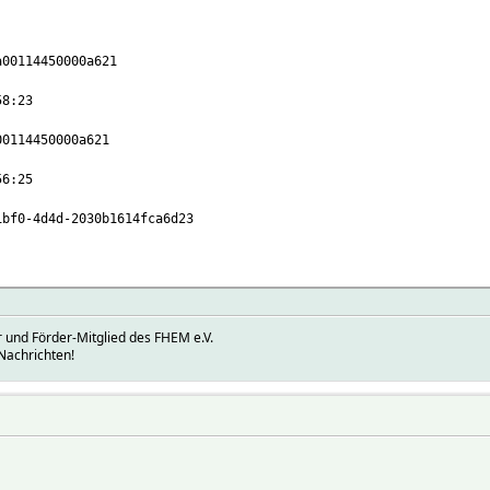
00114450000a621
8:23
0114450000a621
6:25
-4d4d-2030b1614fca6d23
 und Förder-Mitglied des FHEM e.V.
Nachrichten!
0 IODev CUNO